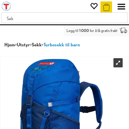
Legg til
1 000
for å få gratis frakt
Hjem
>
Utstyr
>
Sekk
>
Turbosekk til barn