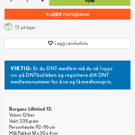
Kjøp
-
+
13
på lager.
Legg i ønskeliste
VIKTIG:
Er du DNT-medlem må du nå
logge
inn
på DNTbutikken og registrere ditt DNT
medlemsnummer for å se og få medlemspris.
Bergans Lilletind 12:
Volum: 12 liter
Vekt: 335 gram
Personhøyde: 92–116 cm
Mål: Pakket 18 x 30 x 4 cm