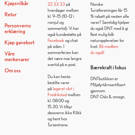
Kjøpsvilkår
22 33 33
på
Norske
hverdager mellom
Turistforeningen får 15
Retur
kl. 9–15 (10–12 i
% rabatt på nesten alle
romjul og
varer? Samtidig hjelper
Personverns
sommertid). Vi har
du også DNT med å gi
erklæring
også kundestøtte på
flest mulig folk
Facebook
og chat
naturopplevelser for
Kjøp gavekort
på siden. I
livet.
Bli medlem
sommerferien kan
du også!
Våre
det være noe lengre
merkevarer
svartid på e-post.
Bærekraft i fokus
Om oss
Du kan hente
DNTbutikken er
bestilte varer
Miljøfyrtårnsertifisert
på
lageret vårt i
gjennom
Fredrikstad
mellom
DNT Oslo & omegn.
kl. 08.00 og
15.30. Vi tilbyr
dessverre ikke Klikk
og hent hos
Tursentrene.