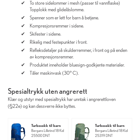
To store sidelommer i mesh (passer til vannflaske)
Topplokk med glidelåslomme.
Spenner som er lett for barn å betjene.
Kompresjonsremmer i sidene.
Skifester i sidene.
Rikelig med festepunkter i front.
Refleksdetaljer på skulderremmer, i front og på enden
av kompresjonsremmer.
Produktet inneholder bluesign-godkjente materialer.
Tåler maskinvask (30° C).
Spesialtrykk uten angrerett
Klær og utstyr med spesialtrykk har unntak i angrerettloven
(§22e) og kan dessverre ikke byttes.
Turbosekk til barn
Turbosekk til barn
Bergans Lilletind 18 Kid
Bergans Lilletind 18 Kid
25500 DNT
25319 DNT