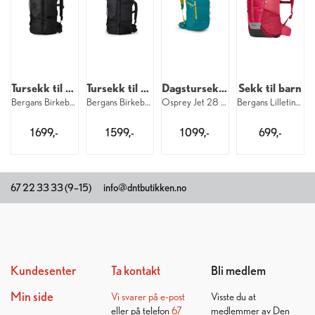
Tursekk til barn
Tursekk til barn
Dagstursekk til barn
Sekk til barn
Bergans Birkebeiner 40 Jr 25334
Bergans Birkebeiner 30 Jr 25334
Osprey Jet 28 Kids 1076
Bergans Lilletind 18 Kid 25620
1 699,-
1 599,-
1 099,-
699,-
67 22 33 33 (9–15)
info@dntbutikken.no
Kundesenter
Ta kontakt
Bli medlem
Min side
Vi svarer på
e-post
Visste du at
eller på telefon
67
medlemmer av Den