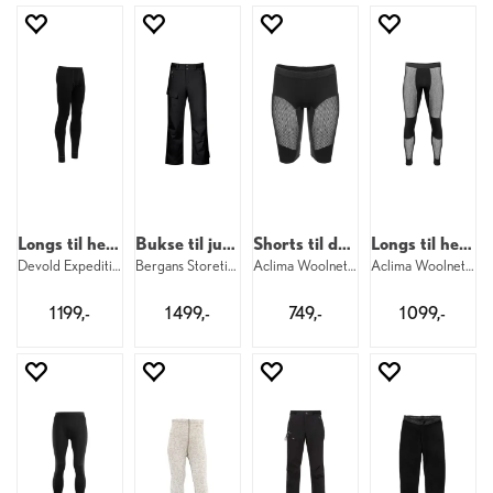
Longs til herre
Bukse til junior
Shorts til dame
Longs til herre
Devold Expedition Merino Longs M 950
Bergans Storetind Ins Shell Pants Jr 91
Aclima Woolnet Shorts Long W 123
Aclima Woolnet Original Longs M 123
1 199,-
1 499,-
749,-
1 099,-