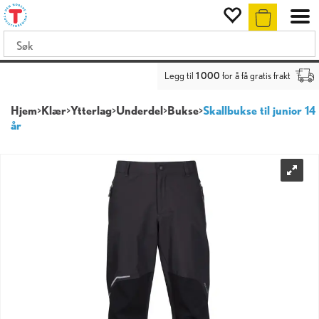
Legg til
1 000
for å få gratis frakt
Hjem
>
Klær
>
Ytterlag
>
Underdel
>
Bukse
>
Skallbukse til junior 14
år