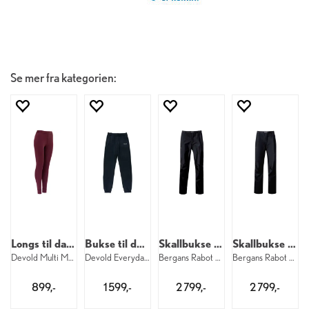
Se mer fra kategorien:
Longs til dame
Bukse til dame
Skallbukse til herre
Skallbukse til dame
Devold Multi Merino Longs W 744
Devold Everyday Pants W 284
Bergans Rabot Light 3L Shell M 91
Bergans Rabot Light 3L Shell W 91
899,-
1 599,-
2 799,-
2 799,-