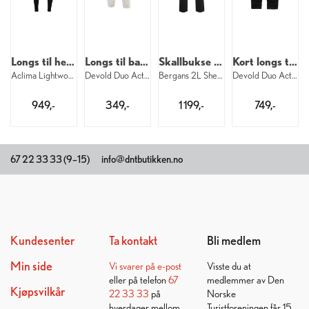
Longs til herre
Longs til baby
Skallbukse til junior
Kort longs til dame
Aclima Lightwool 140 Longs M 123
Devold Duo Active Merino Longs Baby 010
Bergans 2L Shell Pants Jr 91
Devold Duo Active Merino 3/4 Longs W 950
949,-
349,-
1 199,-
749,-
67 22 33 33 (9–15)
info@dntbutikken.no
Kundesenter
Ta kontakt
Bli medlem
Min side
Vi svarer på
e-post
Visste du at
eller på telefon
67
medlemmer av Den
Kjøpsvilkår
22 33 33
på
Norske
hverdager mellom
Turistforeningen får 15