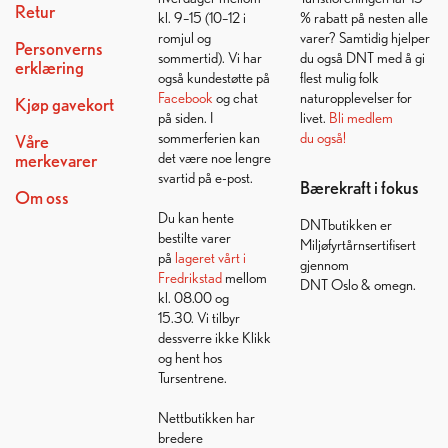
Retur
kl. 9–15 (10–12 i
% rabatt på nesten alle
romjul og
varer? Samtidig hjelper
Personverns
sommertid). Vi har
du også DNT med å gi
erklæring
også kundestøtte på
flest mulig folk
Facebook
og chat
naturopplevelser for
Kjøp gavekort
på siden. I
livet.
Bli medlem
sommerferien kan
du også!
Våre
det være noe lengre
merkevarer
svartid på e-post.
Bærekraft i fokus
Om oss
Du kan hente
DNTbutikken er
bestilte varer
Miljøfyrtårnsertifisert
på
lageret vårt i
gjennom
Fredrikstad
mellom
DNT Oslo & omegn.
kl. 08.00 og
15.30. Vi tilbyr
dessverre ikke Klikk
og hent hos
Tursentrene.
Nettbutikken har
bredere