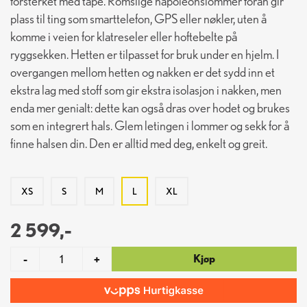
forsterket med tape. Romslige napoleonslommer foran gir
plass til ting som smarttelefon, GPS eller nøkler, uten å
komme i veien for klatreseler eller hoftebelte på
ryggsekken. Hetten er tilpasset for bruk under en hjelm. I
overgangen mellom hetten og nakken er det sydd inn et
ekstra lag med stoff som gir ekstra isolasjon i nakken, men
enda mer genialt: dette kan også dras over hodet og brukes
som en integrert hals. Glem letingen i lommer og sekk for å
finne halsen din. Den er alltid med deg, enkelt og greit.
XS
S
M
L
XL
2 599,-
Kjøp
-
+