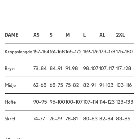
DAME
XS
S
M
L
XL
2XL
Kroppslengde
157–164
161–168
165–172
169–176
173–178
175–180
Bryst
78–84
84–91
91–98
98–107
107–117
117–128
Midje
62–68
68–75
75–82
82–91
91–103
103–116
Hofte
90–95
95–100
100–107
107–114
114–123
123–133
Skritt
74–77
76–79
78–81
80–83
82–84
83–85