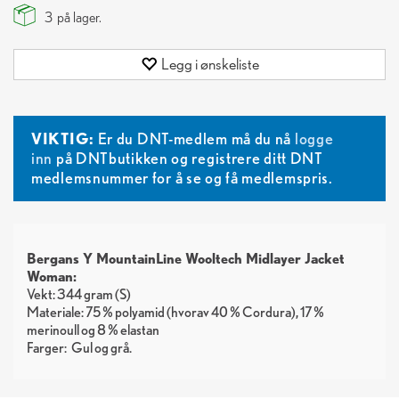
3
på lager.
Legg i ønskeliste
VIKTIG:
Er du DNT-medlem må du nå
logge
inn
på DNTbutikken og registrere ditt DNT
medlemsnummer for å se og få medlemspris.
Bergans Y MountainLine Wooltech Midlayer Jacket
Woman:
Vekt: 344 gram (S)
Materiale: 75 % polyamid (hvorav 40 % Cordura), 17 %
merinoull og 8 % elastan
Farger:
Gul
grå