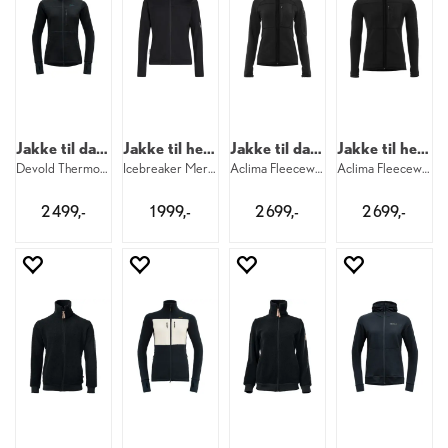
Jakke til dame
Jakke til herre
Jakke til dame
Jakke til herre
Devold Thermo Wool Jacket W 284
Icebreaker Merino Realfleece Zip M 001
Aclima Fleecewool Jacket W 123
Aclima Fleecewool Jacket M 123
2 499,-
1 999,-
2 699,-
2 699,-