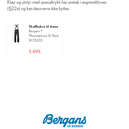
Klær og utstyr med spesialtrykk har unntak i angrerettloven
(§22e) og kan dessverre ikke byttes.
Skallbukse til dame
Bergans Y
MountainLine 3L Pants
W 25333
5 499,-