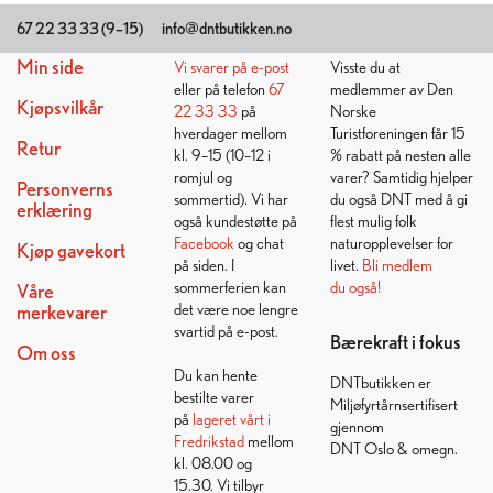
Kundesenter
Ta kontakt
Bli medlem
67 22 33 33 (9–15)
info@dntbutikken.no
Min side
Vi svarer på
e-post
Visste du at
eller på telefon
67
medlemmer av Den
Kjøpsvilkår
22 33 33
på
Norske
hverdager mellom
Turistforeningen får 15
Retur
kl. 9–15 (10–12 i
% rabatt på nesten alle
romjul og
varer? Samtidig hjelper
Personverns
sommertid). Vi har
du også DNT med å gi
erklæring
også kundestøtte på
flest mulig folk
Facebook
og chat
naturopplevelser for
Kjøp gavekort
på siden. I
livet.
Bli medlem
sommerferien kan
du også!
Våre
det være noe lengre
merkevarer
svartid på e-post.
Bærekraft i fokus
Om oss
Du kan hente
DNTbutikken er
bestilte varer
Miljøfyrtårnsertifisert
på
lageret vårt i
gjennom
Fredrikstad
mellom
DNT Oslo & omegn.
kl. 08.00 og
15.30. Vi tilbyr