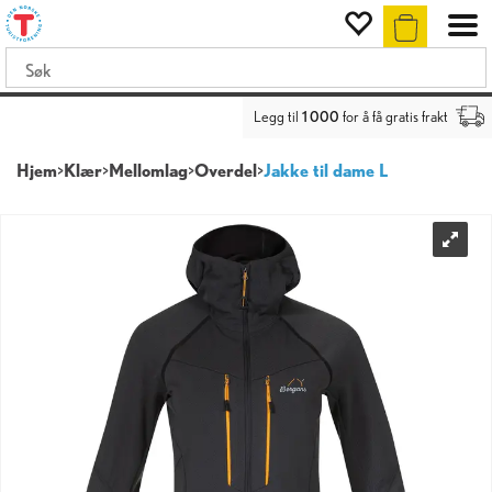
Legg til
1 000
for å få gratis frakt
Hjem
>
Klær
>
Mellomlag
>
Overdel
>
Jakke til dame L