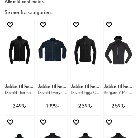
Alle mål i centimeter.
Se mer fra kategorien:
Jakke til herre
Jakke til herre
Jakke til herre
Jakke til herre
Devold Thermo Wool Jacket M 960
Devold Everyday Jacket M 284
Devold Egga Grid Merino Jacket M 960
Bergans Y MountainLine Mid Jkt M 2461
2 499,-
1 999,-
2 399,-
2 599,-