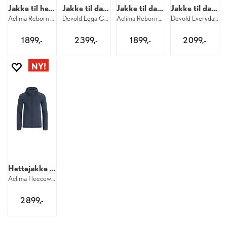
Jakke til herre
Jakke til dame
Jakke til dame
Jakke til dame
Aclima Reborn Terry Jacket M 276
Devold Egga Grid Merino Jacket W 284
Aclima Reborn Terry Jacket W 276
Devold Everyday Zip Hood W 284
1 899,-
2 399,-
1 899,-
2 099,-
Hettejakke til herre
Aclima Fleecewool Hooded Jacket M 485
2 899,-