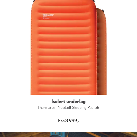
Isolert underlag
Thermarest NeoLoft Sleeping Pad 5R
Fra 3 999,-