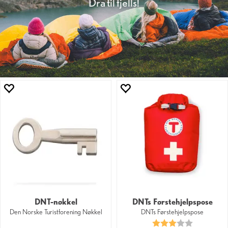
Dra til fjells!
DNT-nøkkel
DNTs Førstehjelpspose
Den Norske Turistforening Nøkkel
DNTs Førstehjelpspose
Karakter:
3.0 av 5 mu