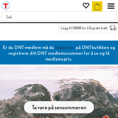
Legg til
1 000
for å få gratis frakt
Er du DNT-medlem må du
logge inn
på DNTbutikken og
registrere ditt DNT medlemsnummer for å se og få
medlemspris.
Ta vare på sensommeren