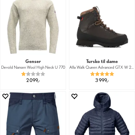
Genser
Tursko til dame
Devold Nansen Wool High Neck U 770
Alfa Walk Queen Advanced GTX W 2000
Karakter:
1.0 av 5 mulige
Karakter:
5.0 av 5 mu
2 099,-
3 999,-