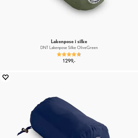
Lakenpose i silke
DNT Lakenpose Silke OliveGreen
Karakter:
4.7 av 5 mulige
1 299,-