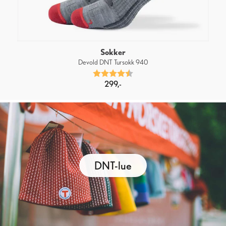
Sokker
Devold DNT Tursokk 940
Karakter:
4.6 av 5 mulige
299,-
DNT-lue