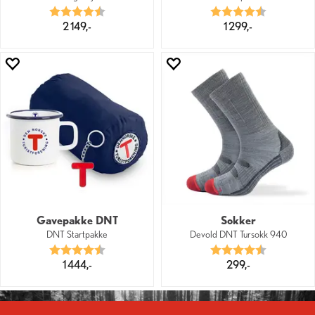
Karakter:
4.8 av 5 mulige
Karakter:
4.7 av 5 mu
2 149,-
1 299,-
Gavepakke DNT
Sokker
DNT Startpakke
Devold DNT Tursokk 940
Karakter:
4.4 av 5 mulige
Karakter:
4.6 av 5 mu
1 444,-
299,-