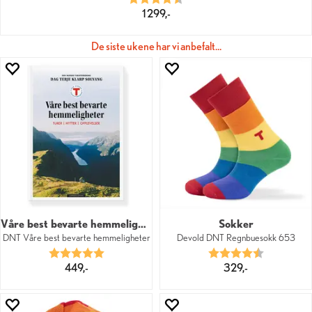
1 299,-
De siste ukene har vi anbefalt…
Våre best bevarte hemmeligheter
Sokker
DNT Våre best bevarte hemmeligheter
Devold DNT Regnbuesokk 653
Karakter:
5.0 av 5 mulige
Karakter:
4.8 av 5 mu
449,-
329,-