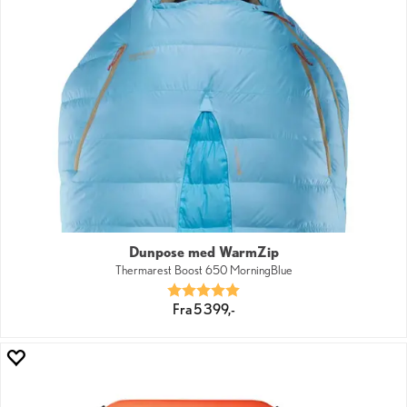
Dunpose med WarmZip
Thermarest Boost 650 MorningBlue
Karakter:
5.0 av 5 mulige
Fra 5 399,-