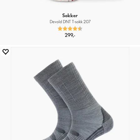
Sokker
Devold DNT T-sokk 207
Karakter:
4.5 av 5 mulige
299,-