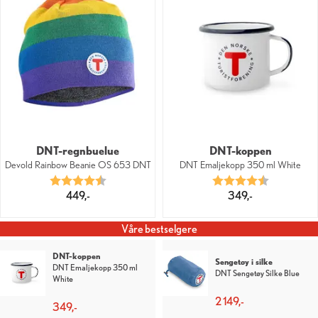
DNT-regnbuelue
DNT-koppen
Devold Rainbow Beanie OS 653 DNT
DNT Emaljekopp 350 ml White
Karakter:
4.7 av 5 mulige
Karakter:
4.3 av 5 mu
449,-
349,-
Våre bestselgere
Lakenpose i silke
Lakenpose i silke
DNT Lakenpose Silke
DNT Lakenpose Silke Red
OliveGreen
1 299,-
1 299,-