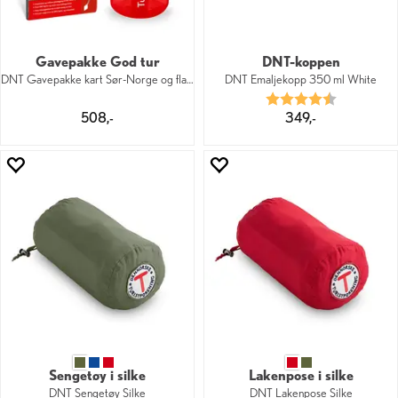
Gavepakke God tur
DNT-koppen
DNT Gavepakke kart Sør-Norge og flaske
DNT Emaljekopp 350 ml White
Karakter:
4.3 av 5 mu
508,-
349,-
Sengetøy i silke
Lakenpose i silke
DNT Sengetøy Silke
DNT Lakenpose Silke