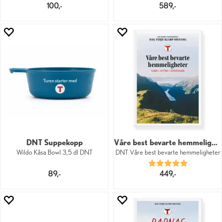
100,-
589,-
DNT Suppekopp
Våre best bevarte hemmeligheter
Wildo Kåsa Bowl 3,5 dl DNT
DNT Våre best bevarte hemmeligheter
Karakter:
5.0 av 5 mu
89,-
449,-