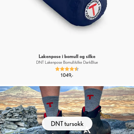
Lakenpose i bomull og silke
DNT Lakenpose Bomull/silke DarkBlue
Karakter:
4.7 av 5 mulige
1 049,-
DNT tursokk