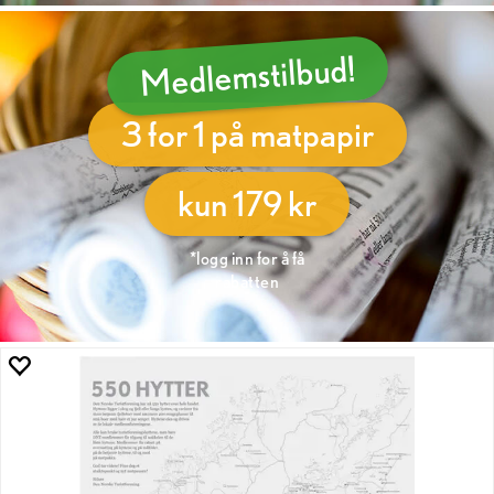
Medlemstilbud!
3 for 1 på matpapir
kun 179 kr
*logg inn for å få
rabatten