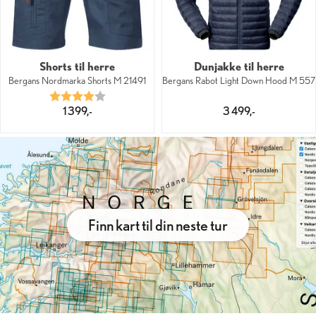
Shorts til herre
Dunjakke til herre
Bergans Nordmarka Shorts M 21491
Bergans Rabot Light Down Hood M 557
Karakter:
4.0 av 5 mulige
1 399,-
3 499,-
Finn kart til din neste tur