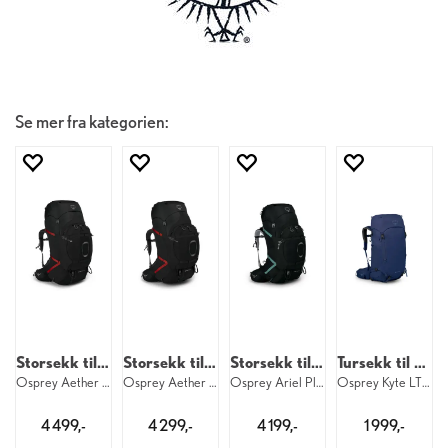
Se mer fra kategorien:
Storsekk til herre
Storsekk til herre
Storsekk til dame
Tursekk til dame
Osprey Aether Plus 100 M 550
Osprey Aether Plus 85 M 550
Osprey Ariel Plus 70 W 550
Osprey Kyte LT 45 W 1177
4 499,-
4 299,-
4 199,-
1 999,-