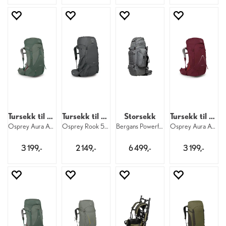
Tursekk til dame
Tursekk til herre
Storsekk
Tursekk til dame
Osprey Aura AG LT 65 W 546
Osprey Rook 50 M 998
Bergans Powerframe Bigpack 130+ 2616
Osprey Aura AG LT 65 W 476
3 199,-
2 149,-
6 499,-
3 199,-