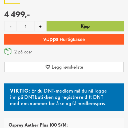
4 499,-
Kjøp
-
+
2
på lager.
Legg i ønskeliste
VIKTIG:
Er du DNT-medlem må du nå
logge
inn
på DNTbutikken og registrere ditt DNT
medlemsnummer for å se og få medlemspris.
Osprey Aether Plus 100 S/M: