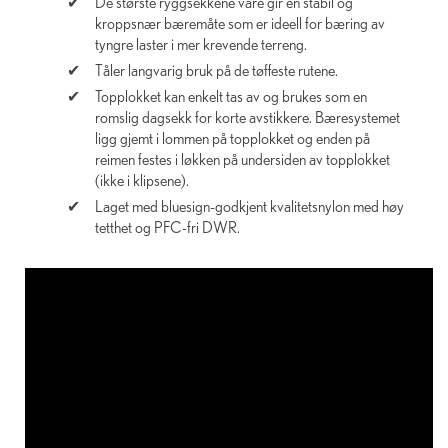
De største ryggsekkene våre gir en stabil og
kroppsnær bæremåte som er ideell for bæring av
tyngre laster i mer krevende terreng.
Tåler langvarig bruk på de tøffeste rutene.
Topplokket kan enkelt tas av og brukes som en
romslig dagsekk for korte avstikkere. Bæresystemet
ligg gjemt i lommen på topplokket og enden på
reimen festes i løkken på undersiden av topplokket
(ikke i klipsene).
Laget med bluesign-godkjent kvalitetsnylon med høy
tetthet og PFC-fri DWR.