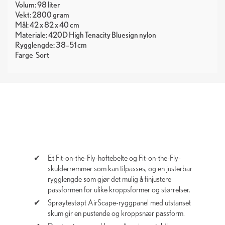
Volum: 98 liter
Vekt: 2800 gram
Mål: 42 x 82 x 40 cm
Materiale: 420D High Tenacity Bluesign nylon
Rygglengde: 38–51 cm
Farge
Sort
Et Fit-on-the-Fly-hoftebelte og Fit-on-the-Fly-
skulderremmer som kan tilpasses, og en justerbar
rygglengde som gjør det mulig å finjustere
passformen for ulike kroppsformer og størrelser.
Sprøytestøpt AirScape-ryggpanel med utstanset
skum gir en pustende og kroppsnær passform.