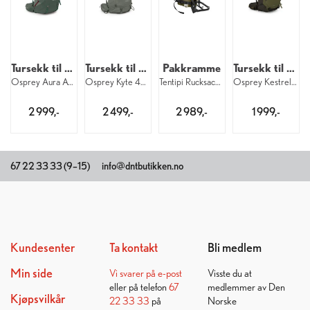
Tursekk til dame
Tursekk til dame
Pakkramme
Tursekk til herre
Osprey Aura AG LT 50 W 546
Osprey Kyte 48 W 499
Tentipi Rucksack Frame
Osprey Kestrel LT 45 M 1176
2 999,-
2 499,-
2 989,-
1 999,-
67 22 33 33 (9–15)
info@dntbutikken.no
Kundesenter
Ta kontakt
Bli medlem
Min side
Vi svarer på
e-post
Visste du at
eller på telefon
67
medlemmer av Den
Kjøpsvilkår
22 33 33
på
Norske