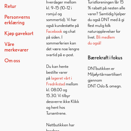
hverdager mellom
Turistforeningen får 15
Retur
kl. 9–15 (10–12 i
% rabatt på nesten alle
romjul og
varer? Samtidig hjelper
Personverns
sommertid). Vi har
du også DNT med å gi
erklæring
også kundestøtte på
flest mulig folk
Facebook
og chat
naturopplevelser for
Kjøp gavekort
på siden. I
livet.
Bli medlem
sommerferien kan
du også!
Våre
det være noe lengre
merkevarer
svartid på e-post.
Bærekraft i fokus
Om oss
Du kan hente
DNTbutikken er
bestilte varer
Miljøfyrtårnsertifisert
på
lageret vårt i
gjennom
Fredrikstad
mellom
DNT Oslo & omegn.
kl. 08.00 og
15.30. Vi tilbyr
dessverre ikke Klikk
og hent hos
Tursentrene.
Nettbutikken har
bredere