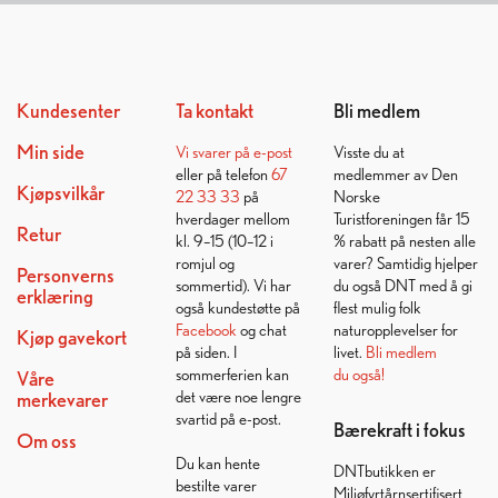
Kundesenter
Ta kontakt
Bli medlem
Min side
Vi svarer på
e-post
Visste du at
eller på telefon
67
medlemmer av Den
Kjøpsvilkår
22 33 33
på
Norske
hverdager mellom
Turistforeningen får 15
Retur
kl. 9–15 (10–12 i
% rabatt på nesten alle
romjul og
varer? Samtidig hjelper
Personverns
sommertid). Vi har
du også DNT med å gi
erklæring
også kundestøtte på
flest mulig folk
Facebook
og chat
naturopplevelser for
Kjøp gavekort
på siden. I
livet.
Bli medlem
sommerferien kan
du også!
Våre
det være noe lengre
merkevarer
svartid på e-post.
Bærekraft i fokus
Om oss
Du kan hente
DNTbutikken er
bestilte varer
Miljøfyrtårnsertifisert