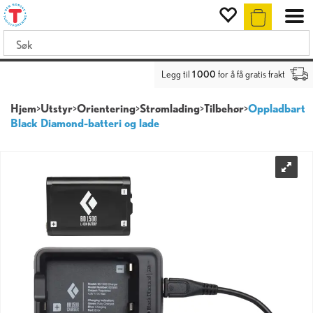
Legg til
1 000
for å få gratis frakt
Hjem
>
Utstyr
>
Orientering
>
Strømlading
>
Tilbehør
>
Oppladbart
Black Diamond-batteri og lade