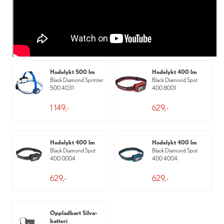
Hodelykt 500 lm
Hodelykt 400 lm
Black Diamond Sprinter
Black Diamond Spot
500 4031
400 8001
1 149,-
629,-
Hodelykt 400 lm
Hodelykt 400 lm
Black Diamond Spot
Black Diamond Spot
400 0004
400 4004
629,-
629,-
Oppladbart Silva-
batteri