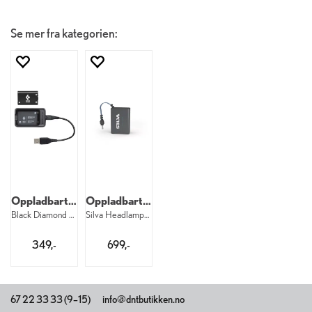
Se mer fra kategorien:
Oppladbart Black Diamond-batteri og lade
Oppladbart Silva-batteri
Black Diamond 1500 Dual Fuel Battery
Silva Headlamp Battery 4 Ah
349,-
699,-
67 22 33 33 (9–15)
info@dntbutikken.no