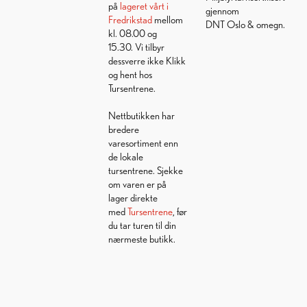
på
lageret vårt i
gjennom
Fredrikstad
mellom
DNT Oslo & omegn.
kl. 08.00 og
15.30. Vi tilbyr
dessverre ikke Klikk
og hent hos
Tursentrene.
Nettbutikken har
bredere
varesortiment enn
de lokale
tursentrene. Sjekke
om varen er på
lager direkte
med
Tursentrene
, før
du tar turen til din
nærmeste butikk.