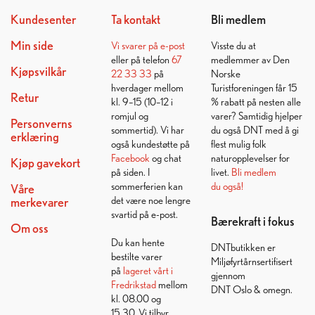
Kundesenter
Ta kontakt
Bli medlem
Min side
Vi svarer på
e-post
Visste du at
eller på telefon
67
medlemmer av Den
Kjøpsvilkår
22 33 33
på
Norske
hverdager mellom
Turistforeningen får 15
Retur
kl. 9–15 (10–12 i
% rabatt på nesten alle
romjul og
varer? Samtidig hjelper
Personverns
sommertid). Vi har
du også DNT med å gi
erklæring
også kundestøtte på
flest mulig folk
Facebook
og chat
naturopplevelser for
Kjøp gavekort
på siden. I
livet.
Bli medlem
sommerferien kan
du også!
Våre
det være noe lengre
merkevarer
svartid på e-post.
Bærekraft i fokus
Om oss
Du kan hente
DNTbutikken er
bestilte varer
Miljøfyrtårnsertifisert
på
lageret vårt i
gjennom
Fredrikstad
mellom
DNT Oslo & omegn.
kl. 08.00 og
15.30. Vi tilbyr