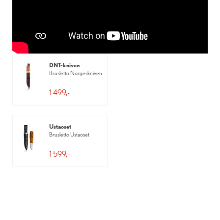
DNT-kniven
Brusletto Norgeskniven
1 499,-
Ustaoset
Brusletto Ustaoset
1 599,-