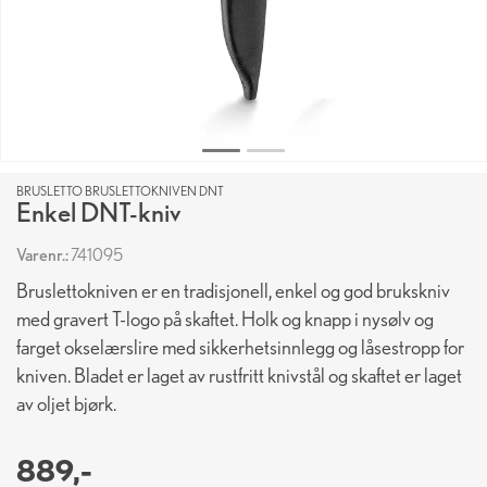
BRUSLETTO BRUSLETTOKNIVEN DNT
Enkel DNT-kniv
Varenr.:
741095
Bruslettokniven er en tradisjonell, enkel og god brukskniv
med gravert T-logo på skaftet. Holk og knapp i nysølv og
farget okselærslire med sikkerhets­innlegg og låsestropp for
kniven. Bladet er laget av rustfritt knivstål og skaftet er laget
av oljet bjørk.
889,-