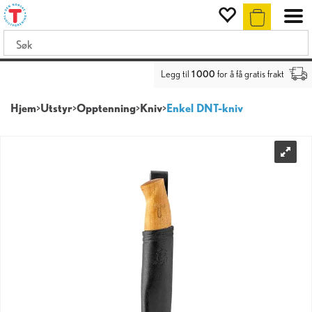
Legg til
1 000
for å få gratis frakt
Hjem
>
Utstyr
>
Opptenning
>
Kniv
>
Enkel DNT-kniv