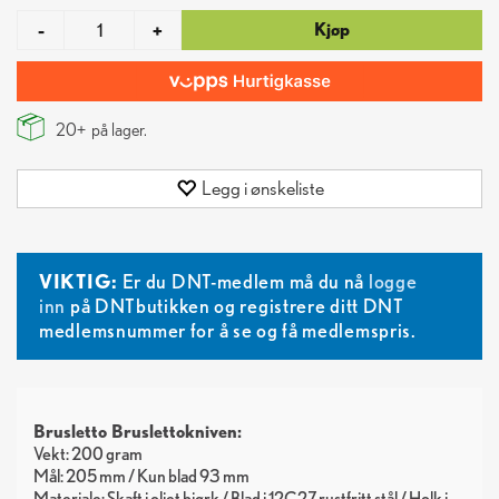
Kjøp
-
+
20+
på lager.
Legg i ønskeliste
VIKTIG:
Er du DNT-medlem må du nå
logge
inn
på DNTbutikken og registrere ditt DNT
medlemsnummer for å se og få medlemspris.
Brusletto Bruslettokniven:
Vekt: 200 gram
Mål: 205 mm / Kun blad 93 mm
Materiale: Skaft i oljet bjørk / Blad i 12C27 rustfritt stål / Holk i