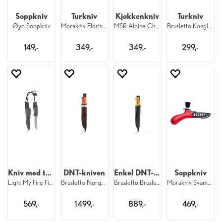
Soppkniv
Turkniv
Kjøkkenkniv
Turkniv
Øyo Soppkniv
Morakniv Eldris Yellow
MSR Alpine Chef's Knife Red
Brusletto Kongla Black
149,-
349,-
349,-
299,-
Kniv med tennstål
DNT-kniven
Enkel DNT-kniv
Soppkniv
Light My Fire FireKnife BIO SageGreen
Brusletto Norgeskniven
Brusletto Bruslettokniven DNT
Morakniv Svampkniv Carl Johan
569,-
1 499,-
889,-
469,-