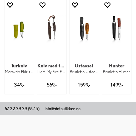
Turkniv
Kniv med tennstål
Ustaoset
Hunter
Morakniv Eldris Green
Light My Fire FireKnife BIO CocoShell
Brusletto Ustaoset
Brusletto Hunter
349,-
569,-
1 599,-
1 499,-
67 22 33 33 (9–15)
info@dntbutikken.no