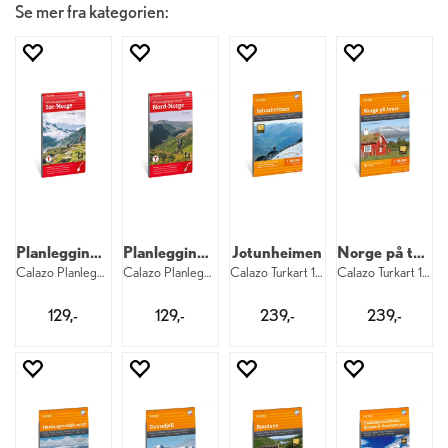
Se mer fra kategorien:
Planleggingskart Sør-Norge
Planleggingskart Nord-Norge
Jotunheimen
Norge på tvers
Calazo Planleggingskart 1:500 000 Sør
Calazo Planleggingskart 1:500 000 Nord
Calazo Turkart 1:50 000 Jotunheimen
Calazo Turkart 1:50 000
129,-
129,-
239,-
239,-