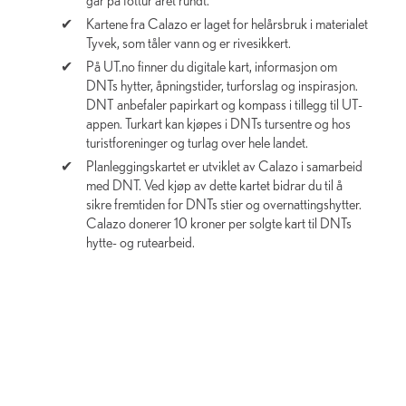
går på fottur året rundt.
Kartene fra Calazo er laget for helårsbruk i materialet
Tyvek, som tåler vann og er rivesikkert.
På UT.no finner du digitale kart, informasjon om
DNTs hytter, åpningstider, turforslag og inspirasjon.
DNT anbefaler papirkart og kompass i tillegg til UT-
appen. Turkart kan kjøpes i DNTs tursentre og hos
turistforeninger og turlag over hele landet.
Planleggingskartet er utviklet av Calazo i samarbeid
med DNT. Ved kjøp av dette kartet bidrar du til å
sikre fremtiden for DNTs stier og overnattingshytter.
Calazo donerer 10 kroner per solgte kart til DNTs
hytte- og rutearbeid.