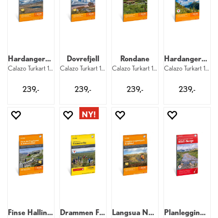
Hardangervidda nord
Dovrefjell
Rondane
Hardangervidda øst Rjukan Gaustatoppen
Calazo Turkart 1:50 000
Calazo Turkart 1:50 000
Calazo Turkart 1:50 000
Calazo Turkart 1:50 000
239,-
239,-
239,-
239,-
Finse Hallingskarvet Aurlandsdalen
Drammen Finnemarka
Langsua Nasjonalpark Spåtind
Planleggingskart Midt-Norge