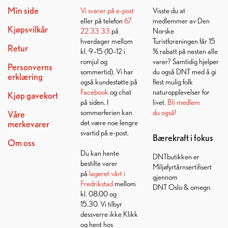
Min side
Vi svarer på
e-post
Visste du at
eller på telefon
67
medlemmer av Den
Kjøpsvilkår
22 33 33
på
Norske
hverdager mellom
Turistforeningen får 15
Retur
kl. 9–15 (10–12 i
% rabatt på nesten alle
romjul og
varer? Samtidig hjelper
Personverns
sommertid). Vi har
du også DNT med å gi
erklæring
også kundestøtte på
flest mulig folk
Facebook
og chat
naturopplevelser for
Kjøp gavekort
på siden. I
livet.
Bli medlem
sommerferien kan
du også!
Våre
det være noe lengre
merkevarer
svartid på e-post.
Bærekraft i fokus
Om oss
Du kan hente
DNTbutikken er
bestilte varer
Miljøfyrtårnsertifisert
på
lageret vårt i
gjennom
Fredrikstad
mellom
DNT Oslo & omegn.
kl. 08.00 og
15.30. Vi tilbyr
dessverre ikke Klikk
og hent hos