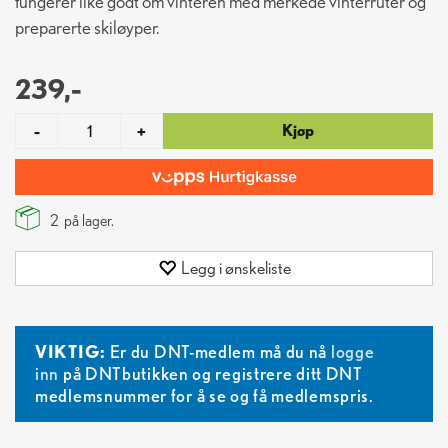
fungerer like godt om vinteren med merkede vinterruter og
preparerte skiløyper.
239,-
Kjøp
-
+
2
på lager.
Legg i ønskeliste
VIKTIG:
Er du DNT-medlem må du nå
logge
inn
på DNTbutikken og registrere ditt DNT
medlemsnummer for å se og få medlemspris.