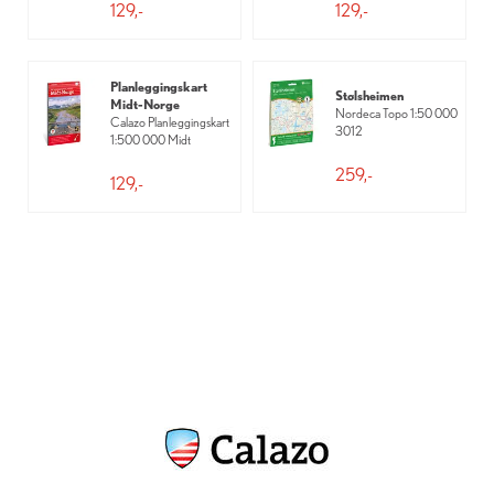
129,-
129,-
Planleggingskart
Stølsheimen
Midt-Norge
Nordeca Topo 1:50 000
Calazo Planleggingskart
3012
1:500 000 Midt
259,-
129,-