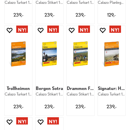
Calazo Turkart 1:50 000
Calazo Stikart 1:25 000
Calazo Turkart 1:50 000
Calazo Planleggingskart 1:500 000 Midt
239,-
239,-
239,-
129,-
Trollheimen
Bergen Sotra
Drammen Finnemarka
Signatur: Helt på grensen
Calazo Turkart 1:50 000
Calazo Stikart 1:25 000
Calazo Stikart 1:25 000
Calazo Turkart 1:50 000
239,-
239,-
239,-
239,-