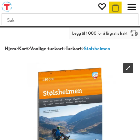
Legg til
1 000
for å få gratis frakt
Hjem
>
Kart
>
Vanlige turkart
>
Turkart
>
Stølsheimen