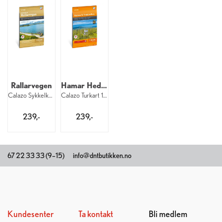
Rallarvegen
Hamar Hedmarken
Calazo Sykkelkart 1:25 000
Calazo Turkart 1:50 000
239,-
239,-
67 22 33 33 (9–15)
info@dntbutikken.no
Kundesenter
Ta kontakt
Bli medlem