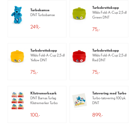
Turbobrettekopp
Turbobamse
Wildo Fold-A-Cup 2,5 dl
DNT Turbobamse
Green DNT
249,-
75,-
Turbobrettekopp
Turbobrettekopp
Wildo Fold-A-Cup 2,5 dl
Wildo Fold-A-Cup 2,5 dl
Yellow DNT
Red DNT
75,-
75,-
Klistremerkeark
Tatovering med Turbo
DNT Barnas Turlag
Turbo-tatovering 100 pk.
Klistremerker Turbo
DNT
100,-
899,-