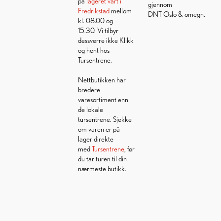
på
lageret vårt i
gjennom
Fredrikstad
mellom
DNT Oslo & omegn.
kl. 08.00 og
15.30. Vi tilbyr
dessverre ikke Klikk
og hent hos
Tursentrene.
Nettbutikken har
bredere
varesortiment enn
de lokale
tursentrene. Sjekke
om varen er på
lager direkte
med
Tursentrene
, før
du tar turen til din
nærmeste butikk.