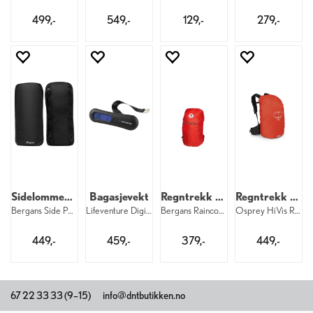
499,-
549,-
129,-
279,-
Sidelommer 2 x 6 liter
Bagasjevekt
Regntrekk til sekk S
Regntrekk til sekk 20–35 liter
Bergans Side Pockets 6 liter 2 pk. 2618
Lifeventure Digital Luggage Scales Black
Bergans Raincover S 671 DNT
Osprey HiVis Raincover S 376
449,-
459,-
379,-
449,-
67 22 33 33 (9–15)
info@dntbutikken.no