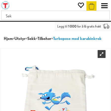
Legg til
1 000
for å få gratis frakt
Hjem
>
Utstyr
>
Sekk
>
Tilbehør
>
Turbopose med karabinkrok