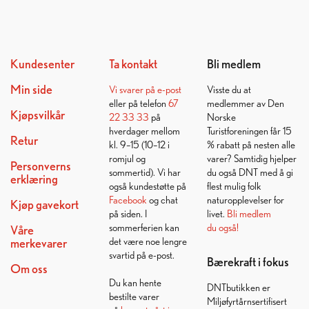
Kundesenter
Ta kontakt
Bli medlem
Min side
Vi svarer på
e-post
Visste du at
eller på telefon
67
medlemmer av Den
Kjøpsvilkår
22 33 33
på
Norske
hverdager mellom
Turistforeningen får 15
Retur
kl. 9–15 (10–12 i
% rabatt på nesten alle
romjul og
varer? Samtidig hjelper
Personverns
sommertid). Vi har
du også DNT med å gi
erklæring
også kundestøtte på
flest mulig folk
Facebook
og chat
naturopplevelser for
Kjøp gavekort
på siden. I
livet.
Bli medlem
sommerferien kan
du også!
Våre
det være noe lengre
merkevarer
svartid på e-post.
Bærekraft i fokus
Om oss
Du kan hente
DNTbutikken er
bestilte varer
Miljøfyrtårnsertifisert