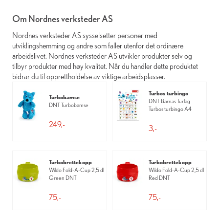
Om Nordnes verksteder AS
Nordnes verksteder AS sysselsetter personer med
utviklingshemming og andre som faller utenfor det ordinære
arbeidslivet. Nordnes verksteder AS utvikler produkter selv og
tilbyr produkter med høy kvalitet. Når du handler dette produktet
bidrar du til opprettholdelse av viktige arbeidsplasser.
Turbos turbingo
Turbobamse
DNT Barnas Turlag
DNT Turbobamse
Turbos turbingo A4
249,-
3,-
Turbobrettekopp
Turbobrettekopp
Wildo Fold-A-Cup 2,5 dl
Wildo Fold-A-Cup 2,5 dl
Green DNT
Red DNT
75,-
75,-