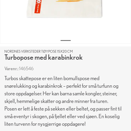
NORDNES VERKSTEDER TØYPOSE 15X20 CM
Turbopose med karabinkrok
Varenr.:
146546
Turbos skattepose er en liten bomullspose med
snørelukking og karabinkrok – perfekt for små turfunn og
store oppdagelser. Her kan barna samle kongler, steiner,
skjell, hemmelige skatter og andre minner fra turen.
Posen er lett å feste på sekken eller beltet, og passer fint til
små eventyr i skogen, på fjellet eller ved sjøen. En koselig
liten turvenn for nysgjerrige oppdagere!