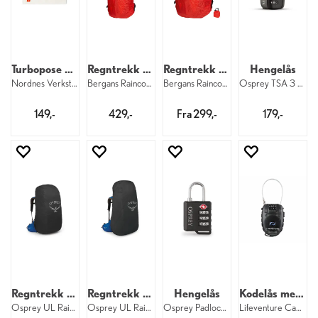
Turbopose med karabinkrok
Regntrekk til sekk M
Regntrekk til sekk
Hengelås
Nordnes Verksteder tøypose 15x20 cm
Bergans Raincover M 671 DNT
Bergans Raincover 671
Osprey TSA 3 Dial Cable Lock 001
149,-
429,-
Fra 299,-
179,-
Regntrekk til sekk 30–50 liter
Regntrekk til sekk 50–75 liter
Hengelås
Kodelås med vaier
Osprey UL Raincover M 550
Osprey UL Raincover L 550
Osprey Padlock 001
Lifeventure Cable Lock Black