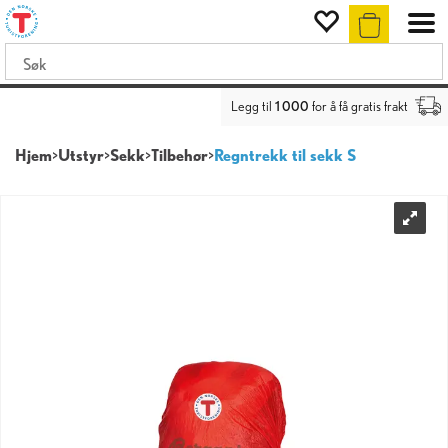
Legg til
1 000
for å få gratis frakt
Hjem
>
Utstyr
>
Sekk
>
Tilbehør
>
Regntrekk til sekk S