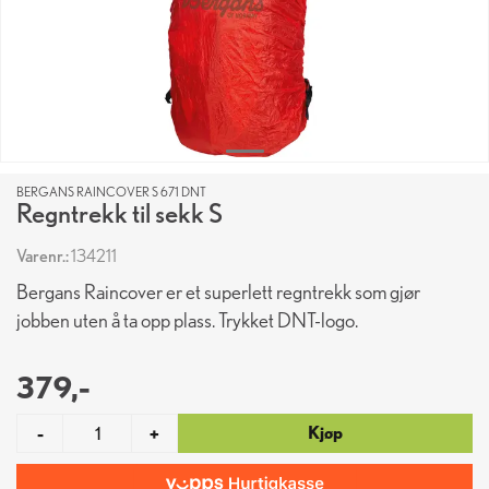
BERGANS RAINCOVER S 671 DNT
Regntrekk til sekk S
Varenr.:
134211
Bergans Raincover er et superlett regntrekk som gjør
jobben uten å ta opp plass. Trykket DNT-logo.
379,-
Kjøp
-
+