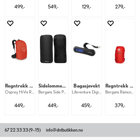
499,-
549,-
129,-
279,-
Regntrekk til sekk 20–35 liter
Sidelommer 2 x 6 liter
Bagasjevekt
Regntrekk til sekk S
Osprey HiVis Raincover S 376
Bergans Side Pockets 6 liter 2 pk. 2618
Lifeventure Digital Luggage Scales Black
Bergans Raincover S 671 DNT
449,-
449,-
459,-
379,-
67 22 33 33 (9–15)
info@dntbutikken.no