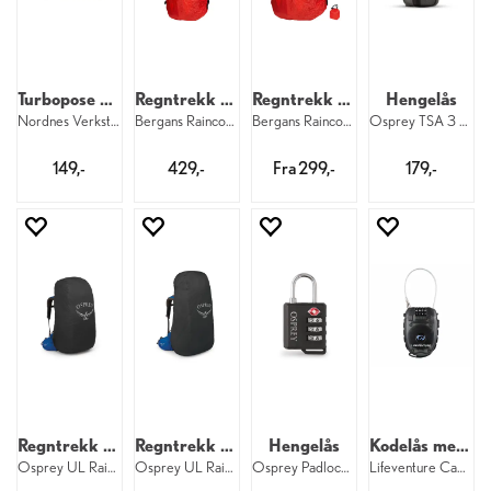
Turbopose med karabinkrok
Regntrekk til sekk M
Regntrekk til sekk
Hengelås
Nordnes Verksteder tøypose 15x20 cm
Bergans Raincover M 671 DNT
Bergans Raincover 671
Osprey TSA 3 Dial Cable Lock 001
149,-
429,-
Fra 299,-
179,-
Regntrekk til sekk 30–50 liter
Regntrekk til sekk 50–75 liter
Hengelås
Kodelås med vaier
Osprey UL Raincover M 550
Osprey UL Raincover L 550
Osprey Padlock 001
Lifeventure Cable Lock Black