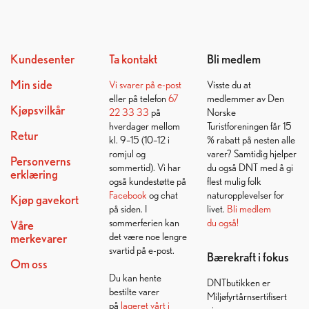
Kundesenter
Ta kontakt
Bli medlem
Min side
Vi svarer på
e-post
Visste du at
eller på telefon
67
medlemmer av Den
Kjøpsvilkår
22 33 33
på
Norske
hverdager mellom
Turistforeningen får 15
Retur
kl. 9–15 (10–12 i
% rabatt på nesten alle
romjul og
varer? Samtidig hjelper
Personverns
sommertid). Vi har
du også DNT med å gi
erklæring
også kundestøtte på
flest mulig folk
Facebook
og chat
naturopplevelser for
Kjøp gavekort
på siden. I
livet.
Bli medlem
sommerferien kan
du også!
Våre
det være noe lengre
merkevarer
svartid på e-post.
Bærekraft i fokus
Om oss
Du kan hente
DNTbutikken er
bestilte varer
Miljøfyrtårnsertifisert
på
lageret vårt i