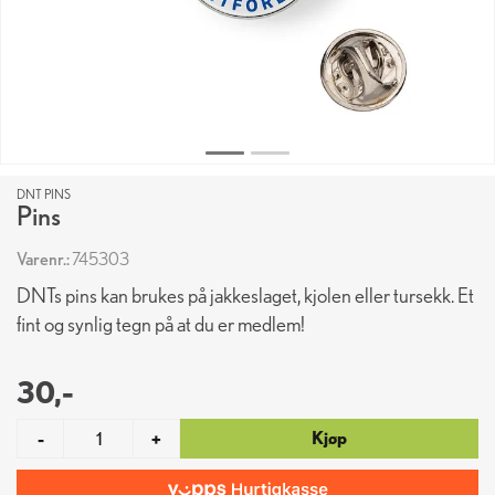
DNT PINS
Pins
Varenr.:
745303
DNTs pins kan brukes på jakkeslaget, kjolen eller tursekk. Et
fint og synlig tegn på at du er medlem!
30,-
Kjøp
-
+