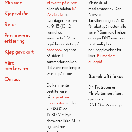
Min side
Vi svarer på
e-post
Visste du at
eller på telefon
67
medlemmer av Den
Kjøpsvilkår
22 33 33
på
Norske
hverdager mellom
Turistforeningen får 15
Retur
kl. 9–15 (10–12 i
% rabatt på nesten alle
romjul og
varer? Samtidig hjelper
Personverns
sommertid). Vi har
du også DNT med å gi
erklæring
også kundestøtte på
flest mulig folk
Facebook
og chat
naturopplevelser for
Kjøp gavekort
på siden. I
livet.
Bli medlem
sommerferien kan
du også!
Våre
det være noe lengre
merkevarer
svartid på e-post.
Bærekraft i fokus
Om oss
Du kan hente
DNTbutikken er
bestilte varer
Miljøfyrtårnsertifisert
på
lageret vårt i
gjennom
Fredrikstad
mellom
DNT Oslo & omegn.
kl. 08.00 og
15.30. Vi tilbyr
dessverre ikke Klikk
og hent hos