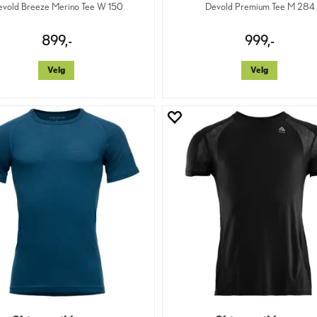
vold Breeze Merino Tee W 150
Devold Premium Tee M 284
899,-
999,-
Velg
Velg