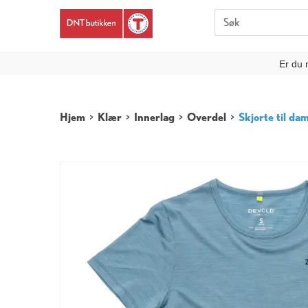
Er du 
Hjem
>
Klær
>
Innerlag
>
Overdel
>
Skjorte til da