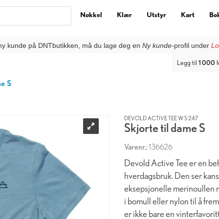
Nøkkel
Klær
Utstyr
Kart
Bo
ny kunde på DNTbutikken, må du lage deg en
Ny kunde
-profil under
Lo
Legg til
1 000
f
me S
DEVOLD ACTIVE TEE W S 247
Skjorte til dame S
Varenr.:
136626
Devold Active Tee er en behag
hverdagsbruk. Den ser kansk
eksepsjonelle merinoullen me
i bomull eller nylon til å 
er ikke bare en vinterfavori