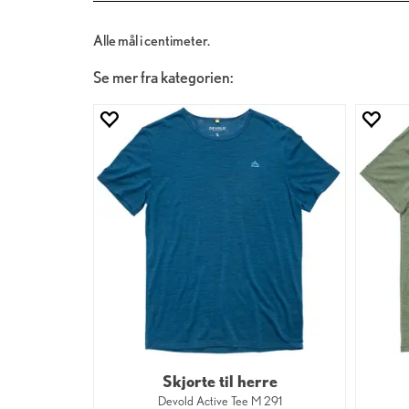
Alle mål i centimeter.
Se mer fra kategorien:
Skjorte til herre
Devold Active Tee M 291