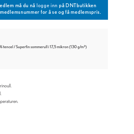
edlem må du nå
logge inn
på DNTbutikken
T medlemsnummer for å se og få medlemspris.
% tencel / Superfin sommerull i 17,5 mikron (130 g/m²)
inoull.
.
peraturen.