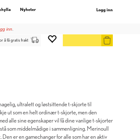
khylla
Nyheter
Logg inn
gg inn
.
or å få gratis frakt
elig, ultralett og løstsittende t-skjorte til
je ut som en helt ordinær t-skjorte, men den
d alle sine egenskaper vil få dine vanlige t-skjorter
fremstå som middelmådige i sammenligning. Merinoull
tt. Den er en gamechanger for alle som har en aktiv