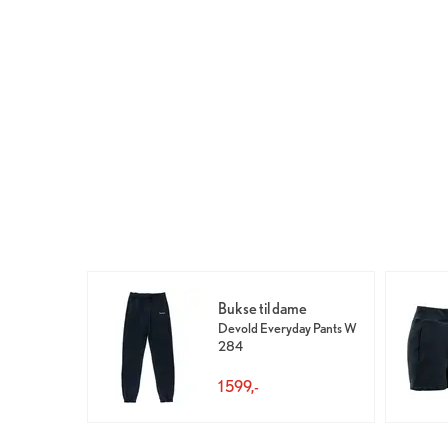
Bukse til dame
Devold Everyday Pants W
284
1 599,-