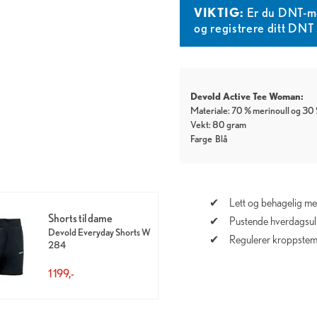
VIKTIG:
Er du DNT-m
og registrere ditt DN
Devold Active Tee Woman:
Materiale: 70 % merinoull og 30 
Vekt: 80 gram
Farge
Blå
Lett og behagelig mer
Shorts til dame
Pustende hverdagsull
Devold Everyday Shorts W
Regulerer kroppstem
284
1 199,-