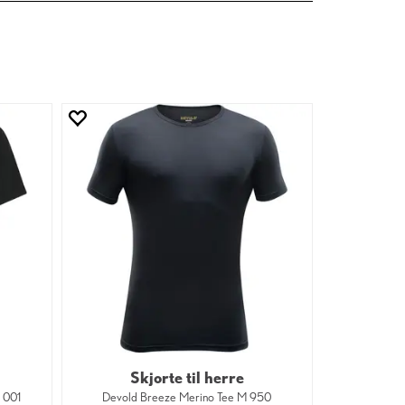
Skjorte til herre
M 001
Devold Breeze Merino Tee M 950