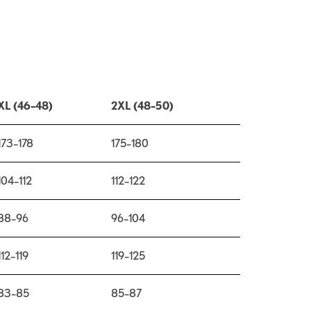
XL (46–48)
2XL (48–50)
173–178
175–180
104–112
112–122
88–96
96–104
112–119
119–125
83–85
85–87