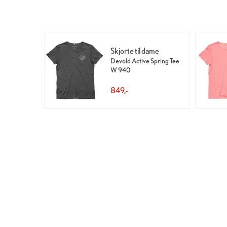
Skjorte til dame
Devold Active Spring Tee
W 940
849,-