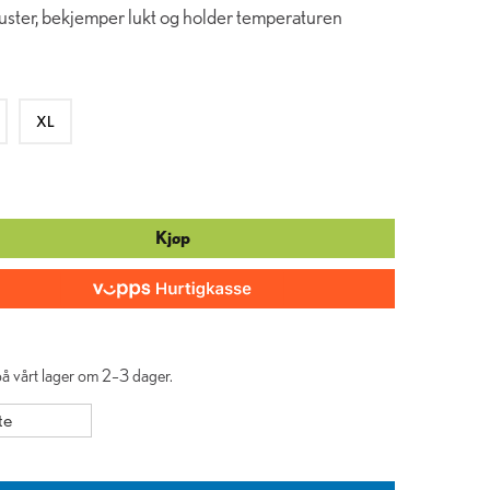
 puster, bekjemper lukt og holder temperaturen
XL
Kjøp
 på vårt lager om 2–3 dager.
te