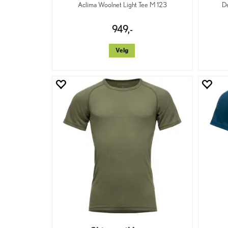
Aclima Woolnet Light Tee M 123
De
949,-
Velg