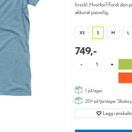
livsstil. Hvorfor? Fordi den
akkurat passelig.
XS
S
M
L
749,-
-
+
1
på lager.
20+
på fjernlager. Tilbake
Legg i ønskelis