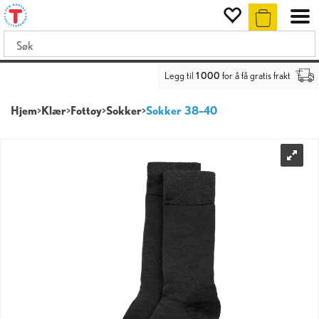
Legg til
1 000
for å få gratis frakt
Hjem
>
Klær
>
Fottøy
>
Sokker
>
Sokker 38–40