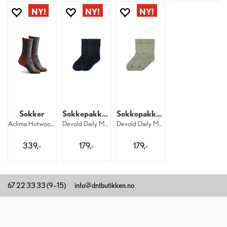
Sokker
Sokkepakke til barn
Sokkepakke til barn
Aclima Hotwool Monsen Socks 027
Devold Daily Merino Light Sock Kid 284
Devold Daily Merino Light Sock Kid 402
339,-
179,-
179,-
67 22 33 33 (9–15)
info@dntbutikken.no