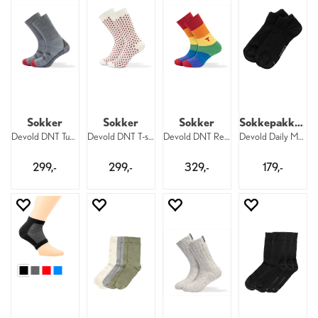
Sokker
Sokker
Sokker
Sokkepakke 2 pk
Devold DNT Tursokk 940
Devold DNT T-sokk 207
Devold DNT Regnbuesokk 653
Devold Daily Merino Shorty 950
299,-
299,-
329,-
179,-