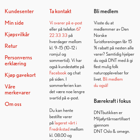
Kundesenter
Ta kontakt
Bli medlem
Min side
Vi svarer på
e-post
Visste du at
eller på telefon
67
medlemmer av Den
Kjøpsvilkår
22 33 33
på
Norske
hverdager mellom
Turistforeningen får 15
Retur
kl. 9–15 (10–12 i
% rabatt på nesten alle
romjul og
varer? Samtidig hjelper
Personverns
sommertid). Vi har
du også DNT med å gi
erklæring
også kundestøtte på
flest mulig folk
Facebook
og chat
naturopplevelser for
Kjøp gavekort
på siden. I
livet.
Bli medlem
sommerferien kan
du også!
Våre
det være noe lengre
merkevarer
svartid på e-post.
Bærekraft i fokus
Om oss
Du kan hente
DNTbutikken er
bestilte varer
Miljøfyrtårnsertifisert
på
lageret vårt i
gjennom
Fredrikstad
mellom
DNT Oslo & omegn.
kl. 08.00 og