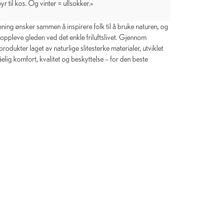
r til kos. Og vinter = ullsokker.»
ing ønsker sammen å inspirere folk til å bruke naturen, og
får oppleve gleden ved det enkle friluftslivet. Gjennom
odukter laget av naturlige slitesterke materialer, utviklet
elig komfort, kvalitet og beskyttelse – for den beste