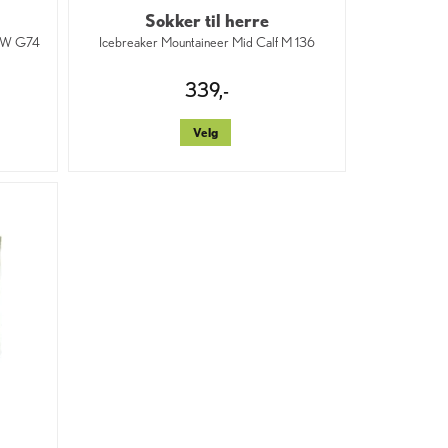
Sokker til herre
w W G74
Icebreaker Mountaineer Mid Calf M 136
339,-
Velg