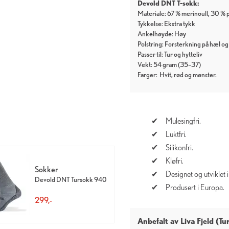
Devold DNT T-sokk:
Materiale: 67 % merinoull, 30 % 
Tykkelse: Ekstra tykk
Ankelhøyde: Høy
Polstring: Forsterkning på hæl og 
Passer til: Tur og hytteliv
Vekt: 54 gram (35–37)
Farger:
Hvit
rød
mønster
Mulesingfri.
Luktfri.
Silikonfri.
Kløfri.
Sokker
Designet og utviklet 
Devold DNT Tursokk 940
Produsert i Europa.
299,-
Anbefalt av Liva Fjeld (T