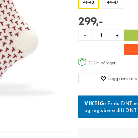
41–43
44–47
299,-
-
+
100+
på lager.
Legg i ønskelis
VIKTIG:
Er du DNT-m
og registrere ditt DN