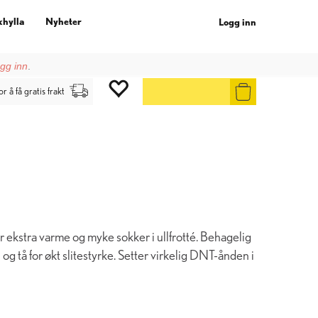
khylla
Nyheter
Logg inn
gg inn
.
or å få gratis frakt
 ekstra varme og myke sokker i ullfrotté. Behagelig
og tå for økt slitestyrke. Setter virkelig DNT-ånden i