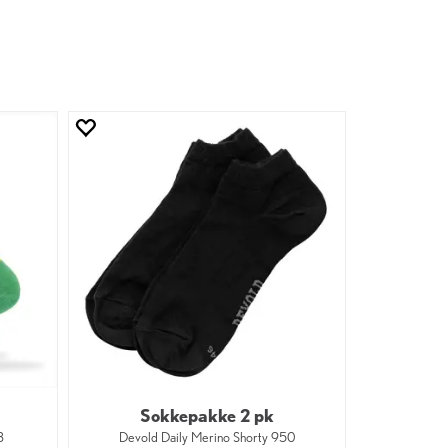
Sokkepakke 2 pk
3
Devold Daily Merino Shorty 950