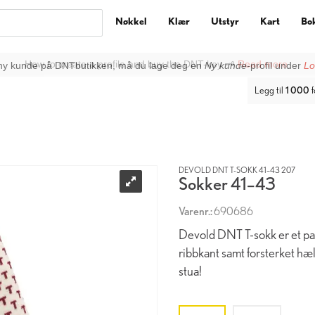
Nøkkel
Klær
Utstyr
Kart
Bo
ny kunde på DNTbutikken, må du lage deg en
Ny kunde
-profil under
Lo
Legg til
1 000
f
DEVOLD DNT T-SOKK 41–43 207
Sokker 41–43
Varenr.:
690686
Devold DNT T-sokk er et par
ribbkant samt forsterket hæl 
stua!