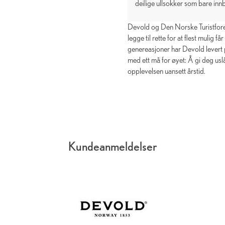
deilige ullsokker som bare innby
Devold og Den Norske Turistforen
legge til rette for at flest mulig 
genereasjoner har Devold levert pr
med ett må for øyet: Å gi deg uslå
opplevelsen uansett årstid.
Kundeanmeldelser