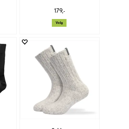
179,-
Velg