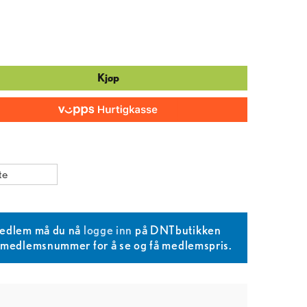
Kjøp
te
edlem må du nå
logge inn
på DNTbutikken
T medlemsnummer for å se og få medlemspris.