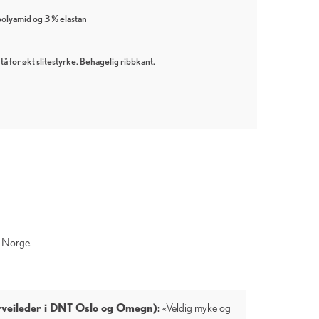
polyamid og 3 % elastan
tå for økt slitestyrke. Behagelig ribbkant.
i Norge.
urveileder i DNT Oslo og Omegn):
«Veldig myke og