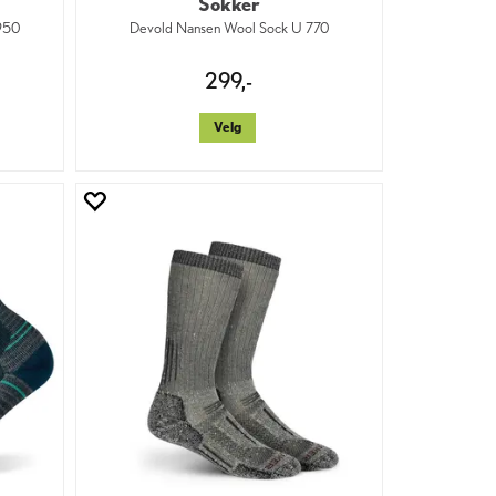
Sokker
 950
Devold Nansen Wool Sock U 770
299,-
Velg