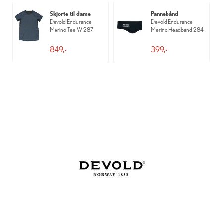
Skjorte til dame
Pannebånd
Devold Endurance
Devold Endurance
Merino Tee W 287
Merino Headband 284
849,-
399,-