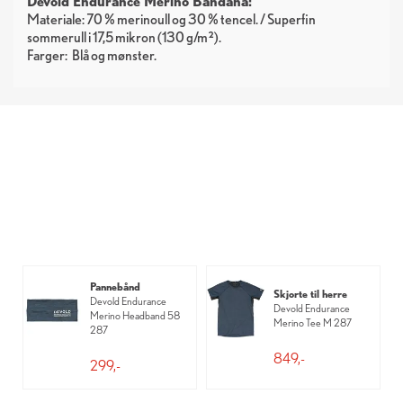
Devold Endurance Merino Bandana:
Materiale: 70 % merinoull og 30 % tencel. / Superfin
sommerull i 17,5 mikron (130 g/m²).
Farger:
Blå
mønster
Pannebånd
Skjorte til herre
Devold Endurance
Devold Endurance
Merino Headband 58
Merino Tee M 287
287
849,-
299,-