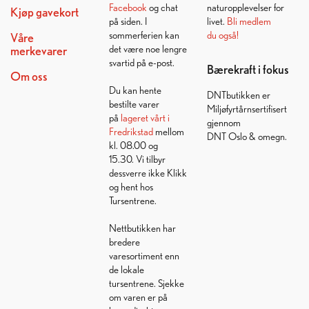
Facebook
og chat
naturopplevelser for
Kjøp gavekort
på siden. I
livet.
Bli medlem
sommerferien kan
du også!
Våre
det være noe lengre
merkevarer
svartid på e-post.
Bærekraft i fokus
Om oss
Du kan hente
DNTbutikken er
bestilte varer
Miljøfyrtårnsertifisert
på
lageret vårt i
gjennom
Fredrikstad
mellom
DNT Oslo & omegn.
kl. 08.00 og
15.30. Vi tilbyr
dessverre ikke Klikk
og hent hos
Tursentrene.
Nettbutikken har
bredere
varesortiment enn
de lokale
tursentrene. Sjekke
om varen er på