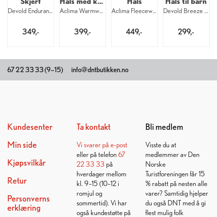
Skjerf
Hals med krage
Hals
Hals til barn
Devold Endurance Merino Bandana 58 287
Aclima Warmwool Neck 123
Aclima Fleecewool Headover 123
Devold Breeze Merino Headover Kid 287
349,-
399,-
449,-
299,-
67 22 33 33 (9–15)
info@dntbutikken.no
Kundesenter
Ta kontakt
Bli medlem
Min side
Vi svarer på
e-post
Visste du at
eller på telefon
67
medlemmer av Den
Kjøpsvilkår
22 33 33
på
Norske
hverdager mellom
Turistforeningen får 15
Retur
kl. 9–15 (10–12 i
% rabatt på nesten alle
romjul og
varer? Samtidig hjelper
Personverns
sommertid). Vi har
du også DNT med å gi
erklæring
også kundestøtte på
flest mulig folk