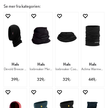
Se mer fra kategorien:
Hals
Hals
Hals
Hals
Devold Breeze Merino Headover 950
Icebreaker Merino Flexi Chute U 001
Icebreaker CoolLite Flexi Chute 001
Aclima Warmwool Headover Windwool 123
399,-
329,-
329,-
449,-