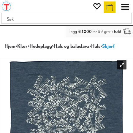
Legg til
1 000
for å få gratis frakt
Hjem
>
Klær
>
Hodeplagg
>
Hals og balaclava
>
Hals
>
Skjerf