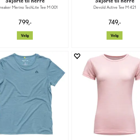
Skjorte til herre
Skjorte til herre
reaker Merino TechLite Tee M 001
Devold Active Tee M 421
799,-
749,-
Velg
Velg