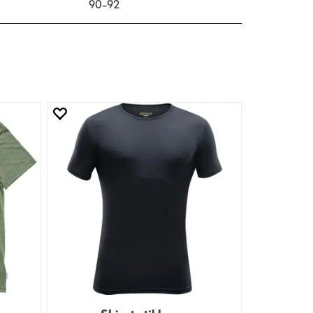
90–92