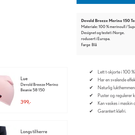
Devold Breeze Merino 150 T
Materiale: 100 % merinoull / Sup
Designet og testet i Norge.
rodusert i Europa.
Farge
Blå
Lett t-skjorte i 100 
Lue
Har en svalende effekt
Devold Breeze Merino
Naturlig lukthemmen
Beanie 58 150
Puster og regulerer 
399,-
Kan vaskes i maskin 
Garantert kløfri.
Longs til herre