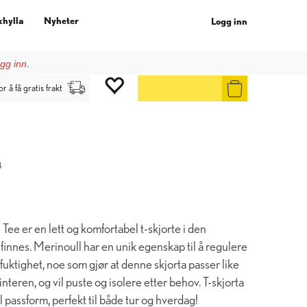
khylla
Nyheter
Logg inn
gg inn
.
or å få gratis frakt
4
e er en lett og komfortabel t-skjorte i den
 finnes. Merinoull har en unik egenskap til å regulere
uktighet, noe som gjør at denne skjorta passer like
eren, og vil puste og isolere etter behov. T-skjorta
 passform, perfekt til både tur og hverdag!