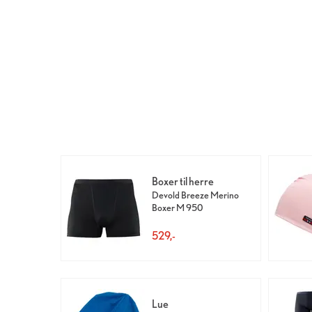
Boxer til herre
Devold Breeze Merino
Boxer M 950
529,-
Lue