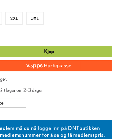
2XL
3XL
Kjøp
ger.
 vårt lager om 2–3 dager.
te
edlem må du nå
logge inn
på DNTbutikken
T medlemsnummer for å se og få medlemspris.