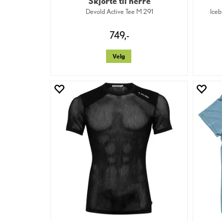
Skjorte til herre
Devold Active Tee M 291
Iceb
749,-
Velg