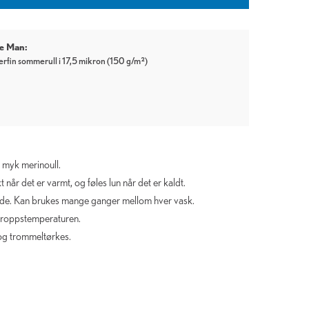
ee Man:
erfin sommerull i 17,5 mikron (150 g/m²)
% myk merinoull.
 når det er varmt, og føles lun når det er kaldt.
de. Kan brukes mange ganger mellom hver vask.
kroppstemperaturen.
og trommeltørkes.