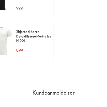
999,-
Skjorte til herre
Devold Breeze Merino Tee
M 001
899,-
Kundeanmeldelser