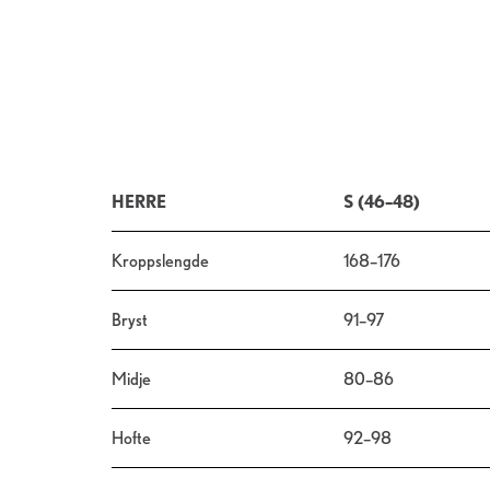
HERRE
S (46–48)
Kroppslengde
168–176
Bryst
91–97
Midje
80–86
Hofte
92–98