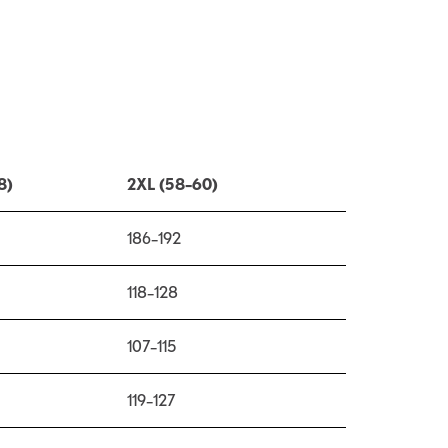
8)
2XL (58–60)
186–192
118–128
107–115
119–127