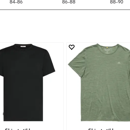
84–86
86–88
88–90