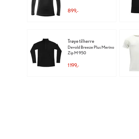
899,-
Trøye til herre
Devold Breeze Plus Merino
Zip M 950
1 199,-