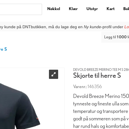
Nøkkel
Klær
Utstyr
Kart
Bo
ny kunde på DNTbutikken, må du lage deg en
Ny kunde
-profil under
Lo
Legg til
1 000
f
re S
DEVOLD BREEZE MERINO TEE M S 28
Skjorte til herre S
Varenr.:
146356
Devold Breeze Merino 150 Te
tynneste og fineste ulla som
temperatur og transportere f
godt på sommeren som på vint
har rund hals og komfortabel