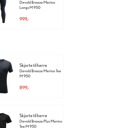
Devold Breeze Merino
Longs M 950
999,-
Skjorte til herre
Devold Breeze Merino Tee
M 950
899,-
Skjorte til herre
Devold Breeze Plus Merino
Tee M 950