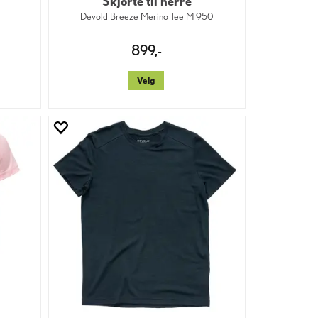
Skjorte til herre
Devold Breeze Merino Tee M 950
899,-
Velg