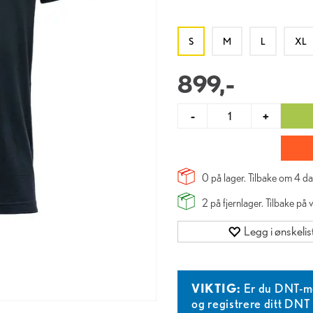
S
M
L
XL
899,-
-
+
0 på lager. Tilbake om
4
da
2
på fjernlager. Tilbake på
Legg i ønskelis
VIKTIG:
Er du DNT-m
og registrere ditt DN