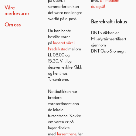
på siden. I
livet.
Bli medlem
sommerferien kan
du også!
Våre
det være noe lengre
merkevarer
svartid på e-post.
Bærekraft i fokus
Om oss
Du kan hente
DNTbutikken er
bestilte varer
Miljøfyrtårnsertifisert
på
lageret vårt i
gjennom
Fredrikstad
mellom
DNT Oslo & omegn.
kl. 08.00 og
15.30. Vi tilbyr
dessverre ikke Klikk
og hent hos
Tursentrene.
Nettbutikken har
bredere
varesortiment enn
de lokale
tursentrene. Sjekke
om varen er på
lager direkte
med
Tursentrene
, før