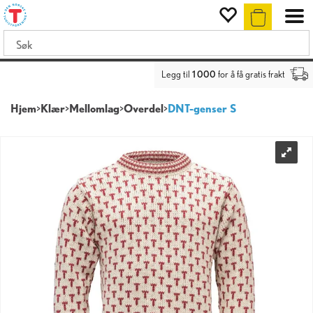
Legg til
1 000
for å få gratis frakt
Hjem
>
Klær
>
Mellomlag
>
Overdel
>
DNT-genser S