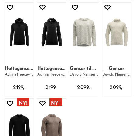
Hettegenser til herre
Hettegenser til dame
Genser til dame
Genser
Aclima Fleecewool Hoodie M 123
Aclima Fleecewool Hoodie W 123
Devold Nansen Wool Sweater W 770
Devold Nansen Wool High Neck U 770
2 199,-
2 199,-
2 099,-
2 099,-