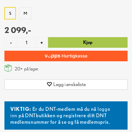
S
M
2 099,-
Kjøp
-
+
20+
på lager.
Legg i ønskeliste
VIKTIG:
Er du DNT-medlem må du nå
logge
inn
på DNTbutikken og registrere ditt DNT
medlemsnummer for å se og få medlemspris.