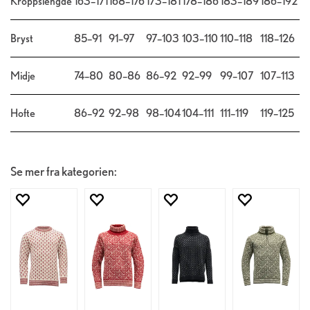
Kroppslengde
163–171
168–176
173–181
178–186
183–189
186–192
Bryst
85–91
91–97
97–103
103–110
110–118
118–126
Midje
74–80
80–86
86–92
92–99
99–107
107–113
Hofte
86–92
92–98
98–104
104–111
111–119
119–125
Se mer fra kategorien: