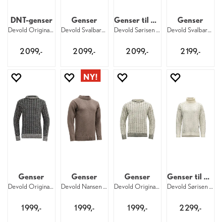
DNT-genser
Genser
Genser til dame
Genser
Devold Original Islender DNT
Devold Svalbard Wool High Neck U 207
Devold Sørisen Wool Sweater W 284
Devold Svalbard Wool Zip 388
2 099,-
2 099,-
2 099,-
2 199,-
Genser
Genser
Genser
Genser til dame
Devold Original Islender 940
Devold Nansen Wool Sweater U 696
Devold Original Islender 020
Devold Sørisen Wool Sweater W 010
1 999,-
1 999,-
1 999,-
2 299,-