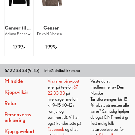
Genser til herre
Genser
Aclima Fleecewool Crew M 123
Devold Nansen Wool Sweater U 696
1 799,-
1 999,-
Kundesenter
Ta kontakt
Bli medlem
67 22 33 33 (9–15)
info@dntbutikken.no
Min side
Vi svarer på
e-post
Visste du at
eller på telefon
67
medlemmer av Den
Kjøpsvilkår
22 33 33
på
Norske
hverdager mellom
Turistforeningen får 15
Retur
kl. 9–15 (10–12 i
% rabatt på nesten alle
romjul og
varer? Samtidig hjelper
Personverns
sommertid). Vi har
du også DNT med å gi
erklæring
også kundestøtte på
flest mulig folk
Facebook
og chat
naturopplevelser for
Kjøp gavekort