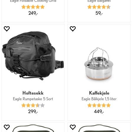
Eagle Foldable Cooking Grid
Eagle Bålgaffel
Karakter:
5.0 av 5 mulige
Karakter:
4.3 av 5 mu
249,-
59,-
Hoftesekk
Kaffekjele
Eagle Rumpetaske 5 Sort
Eagle Bålkjele 1,5 liter
Karakter:
3.8 av 5 mulige
Karakter:
5.0 av 5 mu
299,-
449,-