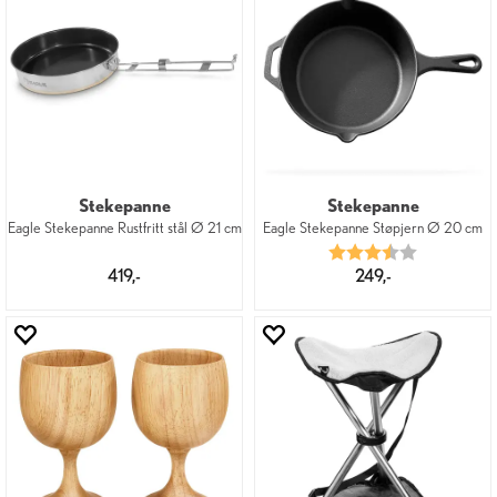
Stekepanne
Stekepanne
Eagle Stekepanne Rustfritt stål Ø 21 cm
Eagle Stekepanne Støpjern Ø 20 cm
Karakter:
3.7 av 5 mu
419,-
249,-