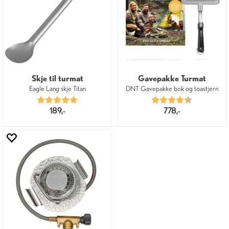
Skje til turmat
Gavepakke Turmat
Eagle Lang skje Titan
DNT Gavepakke bok og toastjern
Karakter:
5.0 av 5 mulige
Karakter:
4.5 av 5 mu
189,-
778,-