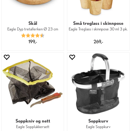
Skål
Små treglass i skinnpose
Eagle Dyp tretallerken Ø 23 cm
Eagle Treglass i skinnpose 30 ml 3 pk.
Karakter:
4.5 av 5 mulige
199,-
269,-
Soppkniv og nett
Soppkurv
Eagle Sopplukkersett
Eagle Soppkurv