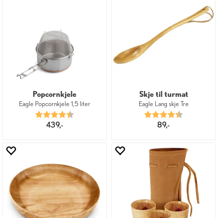
Popcornkjele
Skje til turmat
Eagle Popcornkjele 1,5 liter
Eagle Lang skje Tre
Karakter:
4.3 av 5 mulige
Karakter:
4.5 av 5 mu
439,-
89,-