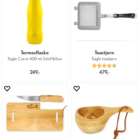
Termosflaske
Toastjern
Eagle Curve 400 ml SolidYellow
Eagle toastjern
Karakter:
4.8 av 5 mu
249,-
479,-