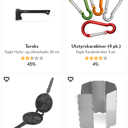
Turøks
Utstyrskarabiner (4 pk.)
Eagle Hytte- og villmarksøks 36 cm
Eagle Karabinkroker 4 pk.
Karakter:
2.5 av 5 mulige
Karakter:
4.0 av 5 mu
459,-
49,-