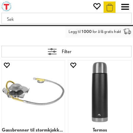
Legg til
1 000
for å få gratis frakt
Filter
Gassbrenner til stormkjøkken 2,8 kW
Termos