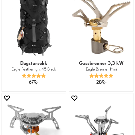
Dagstursekk
Gassbrenner 3,3 kW
Eagle Featherlight 45 Black
Eagle Brenner Mini
Karakter:
5.0 av 5 mulige
Karakter:
5.0 av 5 mu
679,-
289,-