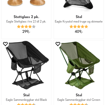
Stettglass 2 pk.
Stol
Eagle Stettglass i tre 2,1 dl 2 pk.
Eagle Krysstol med truge og skinnsete
Karakter:
4.0 av 5 mulige
Karakter:
5.0 av 5 mu
299,-
409,-
Stol
Stol
Eagle Sammenleggbar stol Black
Eagle Sammenleggbar stol Green
Karakter:
4.8 av 5 mulige
Karakter:
4.8 av 5 mu