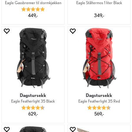
Eagle Gassbrenner til stormkjøkken
Eagle Ståltermos 1 liter Black
Karakter:
5.0 av 5 mulige
449,-
349,-
Dagstursekk
Dagstursekk
Eagle Featherlight 35 Black
Eagle Featherlight 35 Red
Karakter:
4.3 av 5 mulige
Karakter:
4.3 av 5 mu
629,-
569,-