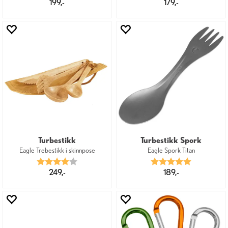
199,-
179,-
Turbestikk
Turbestikk Spork
Eagle Trebestikk i skinnpose
Eagle Spork Titan
Karakter:
4.0 av 5 mulige
Karakter:
5.0 av 5 mu
249,-
189,-