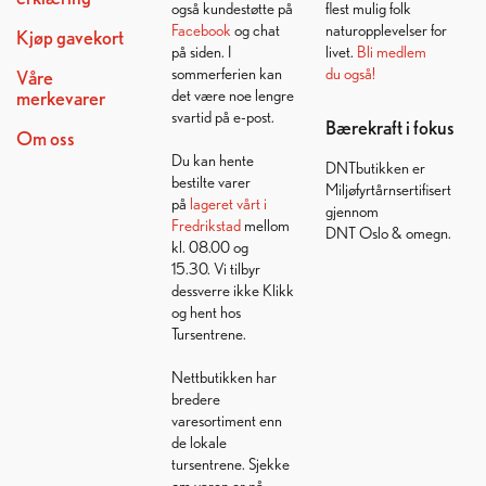
også kundestøtte på
flest mulig folk
Facebook
og chat
naturopplevelser for
Kjøp gavekort
på siden. I
livet.
Bli medlem
sommerferien kan
du også!
Våre
det være noe lengre
merkevarer
svartid på e-post.
Bærekraft i fokus
Om oss
Du kan hente
DNTbutikken er
bestilte varer
Miljøfyrtårnsertifisert
på
lageret vårt i
gjennom
Fredrikstad
mellom
DNT Oslo & omegn.
kl. 08.00 og
15.30. Vi tilbyr
dessverre ikke Klikk
og hent hos
Tursentrene.
Nettbutikken har
bredere
varesortiment enn
de lokale
tursentrene. Sjekke
om varen er på