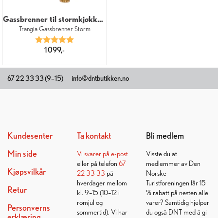
Gassbrenner til stormkjøkken 2,3 kW
Trangia Gassbrenner Storm
Karakter:
5.0 av 5 mulige
1 099,-
67 22 33 33 (9–15)
info@dntbutikken.no
Kundesenter
Ta kontakt
Bli medlem
Min side
Vi svarer på
e-post
Visste du at
eller på telefon
67
medlemmer av Den
Kjøpsvilkår
22 33 33
på
Norske
hverdager mellom
Turistforeningen får 15
Retur
kl. 9–15 (10–12 i
% rabatt på nesten alle
romjul og
varer? Samtidig hjelper
Personverns
sommertid). Vi har
du også DNT med å gi
erklæring