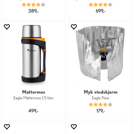
Karakter:
4.0 av 5 mulige
Karakter:
4.0 av 5 mu
389,-
699,-
Mattermos
Myk vindskjerm
Eagle Mattermos 1,5 liter
Eagle Flexi
Karakter:
4.0 av 5 mu
499,-
179,-