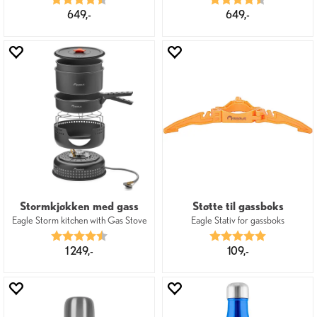
649,-
649,-
Stormkjøkken med gass
Støtte til gassboks
Eagle Storm kitchen with Gas Stove
Eagle Stativ for gassboks
Karakter:
4.8 av 5 mulige
Karakter:
5.0 av 5 mu
1 249,-
109,-