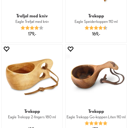
Trefjøl med kniv
Trekopp
Eagle Trefjøl med kniv
Eagle Speiderkoppen 110 ml
Karakter:
4.0 av 5 mulige
Karakter:
4.3 av 5 mu
179,-
169,-
Trekopp
Trekopp
Eagle Trekopp 2-fingers 180 ml
Eagle Trekopp Go-koppen Liten 110 ml
Karakter:
5.0 av 5 mu