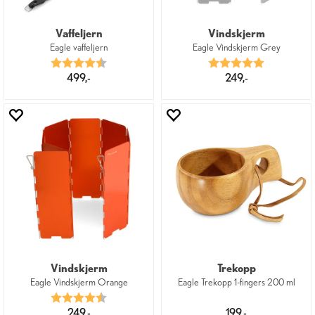
Vaffeljern
Vindskjerm
Eagle vaffeljern
Eagle Vindskjerm Grey
Karakter:
4.5 av 5 mulige
Karakter:
5.0 av 5 mu
499,-
249,-
Vindskjerm
Trekopp
Eagle Vindskjerm Orange
Eagle Trekopp 1-fingers 200 ml
Karakter:
4.7 av 5 mulige
249,-
199,-