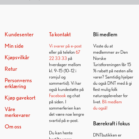
Kundesenter
Ta kontakt
Bli medlem
Min side
Vi svarer på
e-post
Visste du at
eller på telefon
67
medlemmer av Den
Kjøpsvilkår
22 33 33
på
Norske
hverdager mellom
Turistforeningen får 15
Retur
kl. 9–15 (10–12 i
% rabatt på nesten alle
romjul og
varer? Samtidig hjelper
Personverns
sommertid). Vi har
du også DNT med å gi
erklæring
også kundestøtte på
flest mulig folk
Facebook
og chat
naturopplevelser for
Kjøp gavekort
på siden. I
livet.
Bli medlem
sommerferien kan
du også!
Våre
det være noe lengre
merkevarer
svartid på e-post.
Bærekraft i fokus
Om oss
Du kan hente
DNTbutikken er
bestilte varer