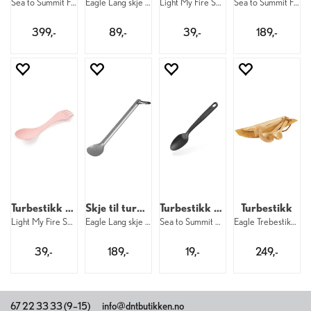
Sea to Summit Frontier UL Cutlery Set
Eagle Lang skje Tre
Light My Fire Spork Original BIO HazyBlu
Sea to Summit Frontier UL Handle Spoon
399,-
89,-
39,-
189,-
Turbestikk Spork
Skje til turmat
Turbestikk Teskje
Turbestikk
Light My Fire Spork Original BIO DustyPi
Eagle Lang skje Titan
Sea to Summit Camp Cutlery TeaSpoon
Eagle Trebestikk i skinnpose
39,-
189,-
19,-
249,-
67 22 33 33 (9–15)
info@dntbutikken.no