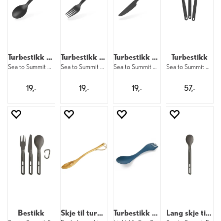
Turbestikk Skje
Turbestikk Gaffel
Turbestikk Kniv
Turbestikk
Sea to Summit Camp Cutlery Spoon
Sea to Summit Camp Cutlery Fork
Sea to Summit Camp Cutlery Knife
Sea to Summit Camp Cutlery Kit
19,-
19,-
19,-
57,-
Bestikk
Skje til turmat
Turbestikk Spork
Lang skje til turmat