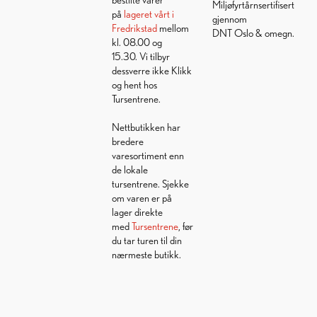
Miljøfyrtårnsertifisert
på
lageret vårt i
gjennom
Fredrikstad
mellom
DNT Oslo & omegn.
kl. 08.00 og
15.30. Vi tilbyr
dessverre ikke Klikk
og hent hos
Tursentrene.
Nettbutikken har
bredere
varesortiment enn
de lokale
tursentrene. Sjekke
om varen er på
lager direkte
med
Tursentrene
, før
du tar turen til din
nærmeste butikk.