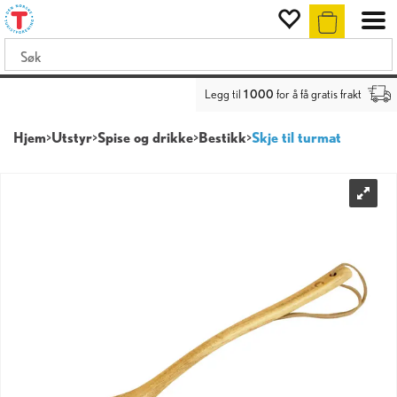
Legg til
1 000
for å få gratis frakt
Hjem
>
Utstyr
>
Spise og drikke
>
Bestikk
>
Skje til turmat