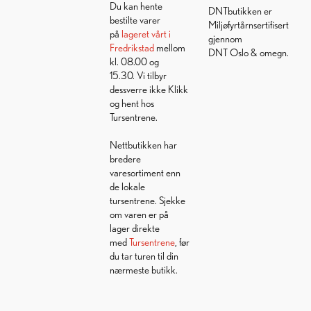
Du kan hente
DNTbutikken er
bestilte varer
Miljøfyrtårnsertifisert
på
lageret vårt i
gjennom
Fredrikstad
mellom
DNT Oslo & omegn.
kl. 08.00 og
15.30. Vi tilbyr
dessverre ikke Klikk
og hent hos
Tursentrene.
Nettbutikken har
bredere
varesortiment enn
de lokale
tursentrene. Sjekke
om varen er på
lager direkte
med
Tursentrene
, før
du tar turen til din
nærmeste butikk.