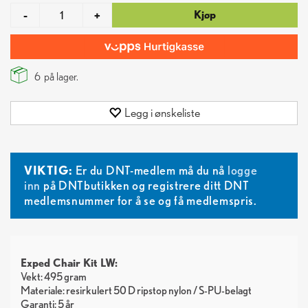
Kjøp
-
+
6
på lager.
Legg i ønskeliste
VIKTIG:
Er du DNT-medlem må du nå
logge
inn
på DNTbutikken og registrere ditt DNT
medlemsnummer for å se og få medlemspris.
Exped Chair Kit LW:
Vekt: 495 gram
Materiale: resirkulert 50 D ripstop nylon / S-PU-belagt
Garanti: 5 år