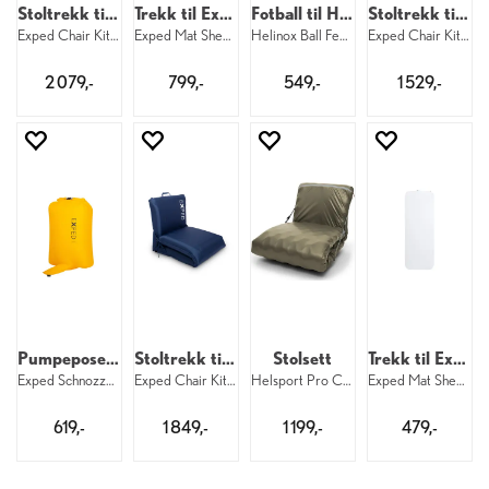
Stoltrekk til Exped LW
Trekk til Exped Duo LW
Fotball til Helinox
Stoltrekk til Exped M
Exped Chair Kit LW Navy
Exped Mat Sheet Duo LW
Helinox Ball Feet Set 55 mm
Exped Chair Kit M MossGreen
2 079,-
799,-
549,-
1 529,-
Pumpepose til Exped 43 liter
Stoltrekk til Exped M
Stolsett
Trekk til Exped M
Exped Schnozzel Pumpbag UL M Yellow
Exped Chair Kit M Navy
Helsport Pro Chair Kit 67310
Exped Mat Sheet M
619,-
1 849,-
1 199,-
479,-