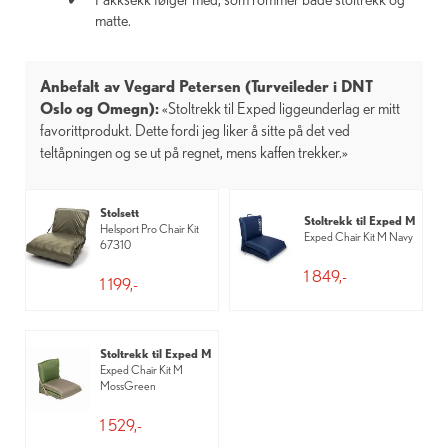
matte.
Anbefalt av Vegard Petersen (Turveileder i DNT
Oslo og Omegn):
«Stoltrekk til Exped liggeunderlag er mitt
favorittprodukt. Dette fordi jeg liker å sitte på det ved
teltåpningen og se ut på regnet, mens kaffen trekker.»
Stolsett
Stoltrekk til Exped M
Helsport Pro Chair Kit
Exped Chair Kit M Navy
67310
1 849,-
1 199,-
Stoltrekk til Exped M
Exped Chair Kit M
MossGreen
1 529,-