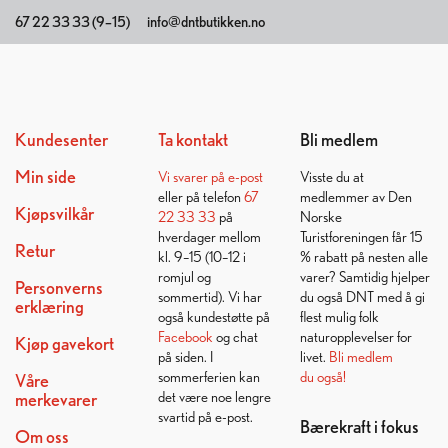
67 22 33 33 (9–15)
info@dntbutikken.no
Kundesenter
Ta kontakt
Bli medlem
Min side
Vi svarer på
e-post
Visste du at
eller på telefon
67
medlemmer av Den
Kjøpsvilkår
22 33 33
på
Norske
hverdager mellom
Turistforeningen får 15
Retur
kl. 9–15 (10–12 i
% rabatt på nesten alle
romjul og
varer? Samtidig hjelper
Personverns
sommertid). Vi har
du også DNT med å gi
erklæring
også kundestøtte på
flest mulig folk
Facebook
og chat
naturopplevelser for
Kjøp gavekort
på siden. I
livet.
Bli medlem
sommerferien kan
du også!
Våre
det være noe lengre
merkevarer
svartid på e-post.
Bærekraft i fokus
Om oss