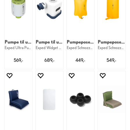
Pumpe til underlag
Pumpe til underlag
Pumpepose til Exped 43 liter
Pumpepose til Exped 89 liter
Exped Ultra Pump
Exped Widget Pump
Exped Schnozzel Pumpbag UL M Yellow
Exped Schnozzel Pumpbag UL L Yellow
569,-
689,-
449,-
549,-