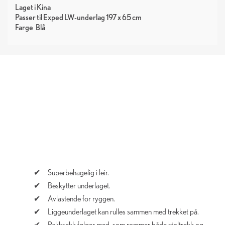
Laget i Kina
Passer til Exped LW-underlag 197 x 65 cm
Farge
Blå
Superbehagelig i leir.
Beskytter underlaget.
Avlastende for ryggen.
Liggeunderlaget kan rulles sammen med trekket på.
Pakksekk følger med, som rommer både stoltrekk og