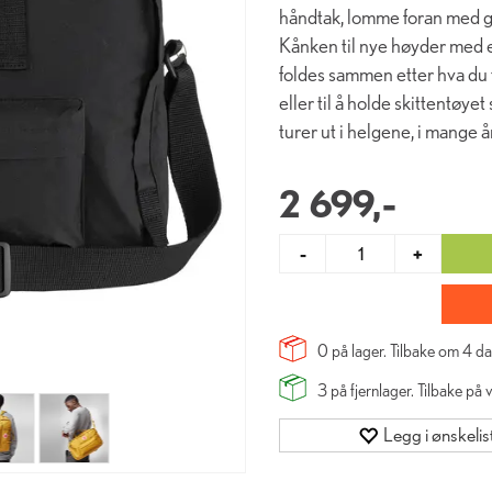
håndtak, lomme foran med gl
Kånken til nye høyder med e
foldes sammen etter hva du t
eller til å holde skittentøy
turer ut i helgene, i mange å
2 699,-
-
+
0 på lager. Tilbake om
4
da
3
på fjernlager. Tilbake på
Legg i ønskelis