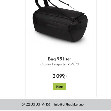
Bag 95 liter
Osprey Transporter 95 1073
2 099,-
Kjøp
67 22 33 33 (9–15)
info@dntbutikken.no