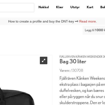
Nøkkel
Klær
Utstyr
Kart
Bo
ny kunde på DNTbutikken, må du lage deg en
Ny kunde
-profil under
Lo
Legg til
1 000
f
FJÄLLRÄVEN KÅNKEN WEEKENDER 3
Bag 30 liter
Varenr.:
130708
Fjällräven Kånken Weekender
ekstra plass i bagasjen på e
duffelvesken, og kan bæres 
eller på ryggen når du snur 
skulderstroppene. Den er lo