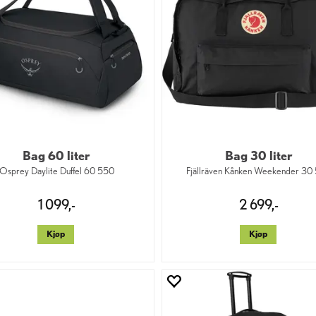
Bag 60 liter
Bag 30 liter
Osprey Daylite Duffel 60 550
Fjällräven Kånken Weekender 30
1 099,-
2 699,-
Kjøp
Kjøp