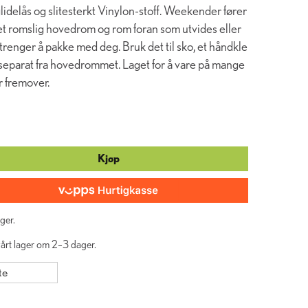
idelås og slitesterkt Vinylon-stoff. Weekender fører
t romslig hovedrom og rom foran som utvides eller
renger å pakke med deg. Bruk det til sko, et håndkle
et separat fra hovedrommet. Laget for å vare på mange
r fremover.
Kjøp
ger.
 vårt lager om 2–3 dager.
te