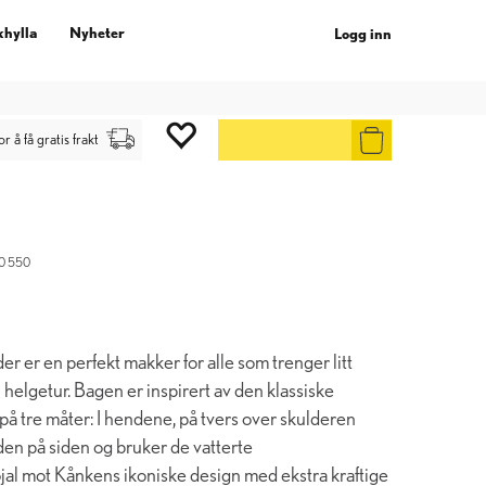
khylla
Nyheter
Logg inn
gg inn
.
or å få gratis frakt
0 550
 er en perfekt makker for alle som trenger litt
n helgetur. Bagen er inspirert av den klassiske
på tre måter: I hendene, på tvers over skulderen
den på siden og bruker de vatterte
jal mot Kånkens ikoniske design med ekstra kraftige