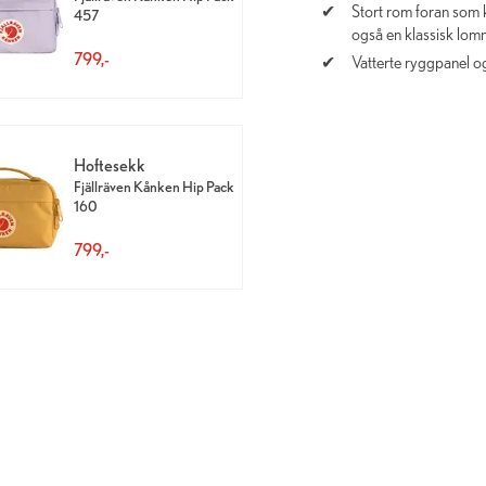
Stort rom foran som 
457
også en klassisk lom
799,-
Vatterte ryggpanel o
Hoftesekk
Fjällräven Kånken Hip Pack
160
799,-