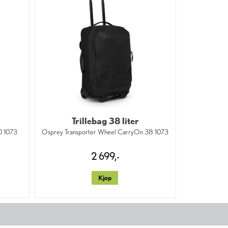
Trillebag 38 liter
0 1073
Osprey Transporter Wheel CarryOn 38 1073
2 699,-
Kjøp