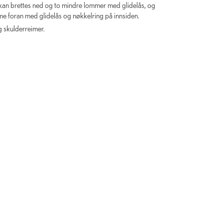
kan brettes ned og to mindre lommer med glidelås, og
me foran med glidelås og nøkkelring på innsiden.
g skulderreimer.