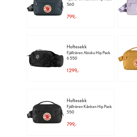
560
799,-
Hoftesekk
Fjällräven Abisko Hip Pack
6 550
1 299,-
Hoftesekk
Fjällräven Kånken Hip Pack
550
799,-