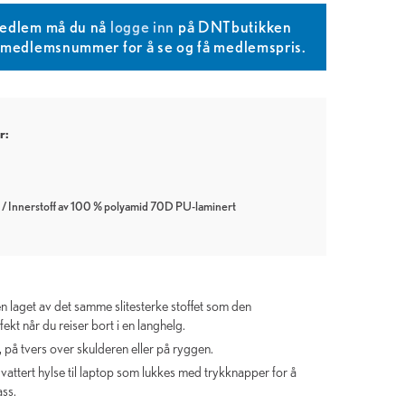
edlem må du nå
logge inn
på DNTbutikken
T medlemsnummer for å se og få medlemspris.
r:
l / Innerstoff av 100 % polyamid 70D PU-laminert
men laget av det samme slitesterke stoffet som den
ekt når du reiser bort i en langhelg.
på tvers over skulderen eller på ryggen.
attert hylse til laptop som lukkes med trykknapper for å
ass.