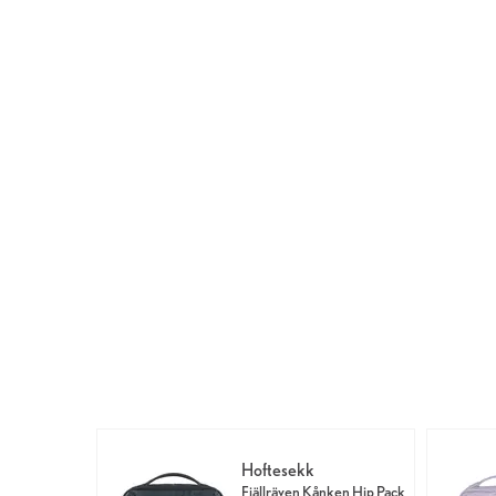
Hoftesekk
Fjällräven Kånken Hip Pack