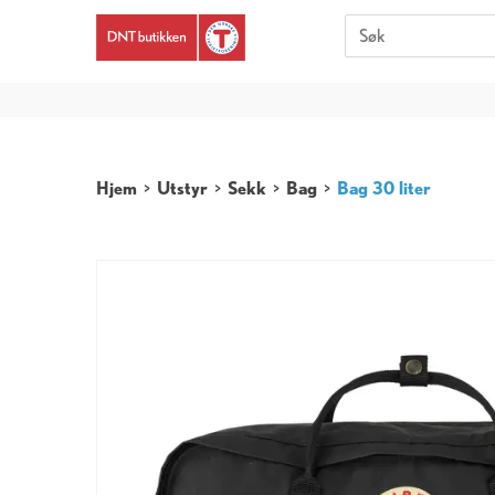
Er du 
Hjem
>
Utstyr
>
Sekk
>
Bag
>
Bag 30 liter