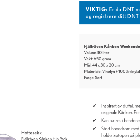
VIKTIG:
Er du DNT-m
og registrere ditt DN
Fjällräven Kånken Weekende
Volum: 30 liter
Vekt: 650 gram
Mål: 44 x 30 x 20 cm
Materiale: Vinolyn F 100% vinyla
Farge
Sort
Inspirert av duffel, 
originale Kånken. Perf
Kan bæres i hendene, 
Stort hovedrom med v
Hoftesekk
holde laptopen på pl
Fjällräven Kånken Hip Pack