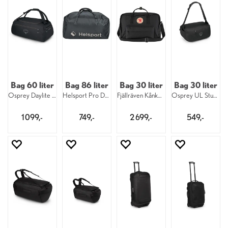
Bag 60 liter
Bag 86 liter
Bag 30 liter
Bag 30 liter
Osprey Daylite Duffel 60 550
Helsport Pro Duffel 86 10451
Fjällräven Kånken Weekender 30 550
Osprey UL Stuff Duffel 30 001
1 099,-
749,-
2 699,-
549,-