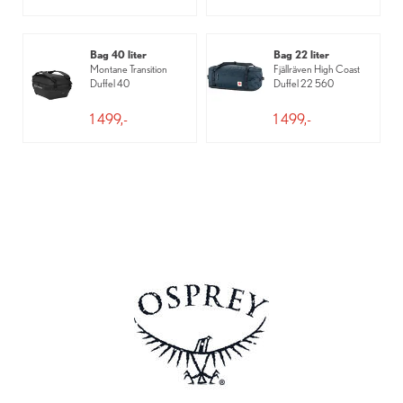
Bag 40 liter
Bag 22 liter
Montane Transition
Fjällräven High Coast
Duffel 40
Duffel 22 560
1 499,-
1 499,-