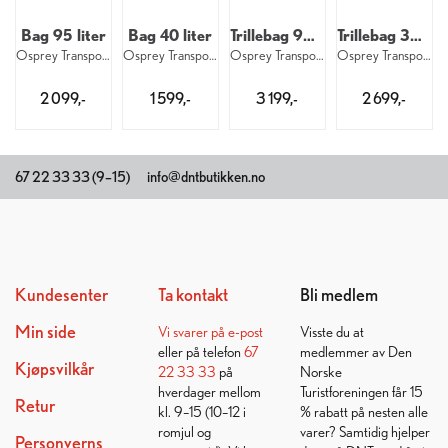
Bag 95 liter
Bag 40 liter
Trillebag 90 liter
Trillebag 38 liter
Osprey Transporter 95 1073
Osprey Transporter 40 1073
Osprey Transporter Wheel Duffel 90 1073
Osprey Transporter Wheel CarryOn 38 1073
2 099,-
1 599,-
3 199,-
2 699,-
67 22 33 33 (9–15)
info@dntbutikken.no
Kundesenter
Ta kontakt
Bli medlem
Min side
Vi svarer på
e-post
Visste du at
eller på telefon
67
medlemmer av Den
Kjøpsvilkår
22 33 33
på
Norske
hverdager mellom
Turistforeningen får 15
Retur
kl. 9–15 (10–12 i
% rabatt på nesten alle
romjul og
varer? Samtidig hjelper
Personverns