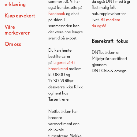
sommertid). Vi har
du også DNT med å gi
erklæring
også kundestøtte på
flest mulig folk
Facebook
og chat
naturopplevelser for
Kjøp gavekort
på siden. I
livet.
Bli medlem
sommerferien kan
du også!
Våre
det være noe lengre
merkevarer
svartid på e-post.
Bærekraft i fokus
Om oss
Du kan hente
DNTbutikken er
bestilte varer
Miljøfyrtårnsertifisert
på
lageret vårt i
gjennom
Fredrikstad
mellom
DNT Oslo & omegn.
kl. 08.00 og
15.30. Vi tilbyr
dessverre ikke Klikk
og hent hos
Tursentrene.
Nettbutikken har
bredere
varesortiment enn
de lokale
tursentrene. Sjekke