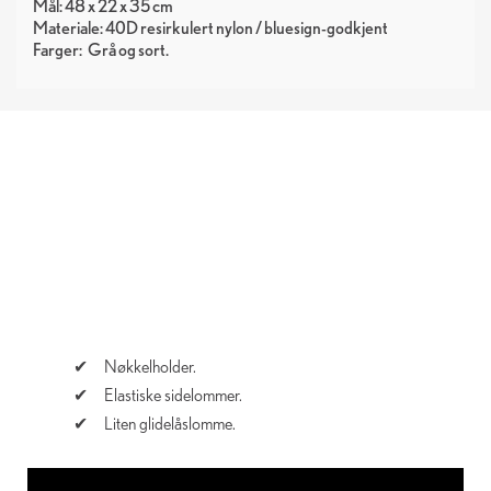
Mål: 48 x 22 x 35 cm
Materiale: 40D resirkulert nylon / bluesign-godkjent
Farger:
Grå
sort
Nøkkelholder.
Elastiske sidelommer.
Liten glidelåslomme.