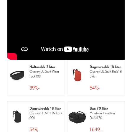
Hoftesekk 2 liter
Dagstursekk 18 liter
Osprey UL Stuff Waist
Osprey UL Stuff Pack 18
Pack 001
376
399,-
549,-
Dagstursekk 18 liter
Bag 70 liter
Osprey UL Stuff Pack 18
Montane Transition
001
Duffel 70
549,-
1 649,-