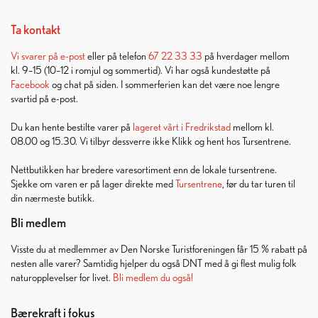
Ta kontakt
Vi svarer på
e-post
eller på telefon
67 22 33 33
på hverdager mellom
kl. 9–15 (10–12 i romjul og sommertid). Vi har også kundestøtte på
Facebook
og chat på siden. I sommerferien kan det være noe lengre
svartid på e-post.
Du kan hente bestilte varer på
lageret vårt i Fredrikstad
mellom kl.
08.00 og 15.30. Vi tilbyr dessverre ikke Klikk og hent hos Tursentrene.
Nettbutikken har bredere varesortiment enn de lokale tursentrene.
Sjekke om varen er på lager direkte med
Tursentrene
, før du tar turen til
din nærmeste butikk.
Bli medlem
Visste du at medlemmer av Den Norske Turistforeningen får 15 % rabatt på
nesten alle varer? Samtidig hjelper du også DNT med å gi flest mulig folk
naturopplevelser for livet.
Bli medlem du også!
Bærekraft i fokus