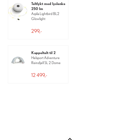
Teltlykt med lyslenke
250 lm
Aqiila Lightbird BL2
Glowlight
299,-
Kuppeltelt til 2
Helsport Adventure
Reinsfjell SL 2 Dome
12 499,-