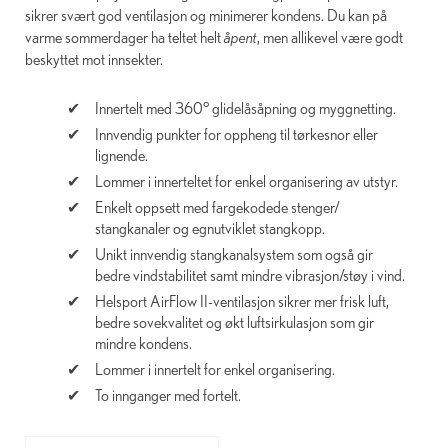
sikrer svært god ventilasjon og minimerer kondens. Du kan på
varme sommerdager ha teltet helt
åpent
, men allikevel være godt
beskyttet mot innsekter.
Innertelt med 360° glidelåsåpning og myggnetting.
Innvendig punkter for oppheng til tørkesnor eller
lignende.
Lommer i innerteltet for enkel organisering av utstyr.
Enkelt oppsett med fargekodede stenger/
stangkanaler og egnutviklet stangkopp.
Unikt innvendig stangkanalsystem som også gir
bedre vindstabilitet samt mindre vibrasjon/støy i vind.
Helsport AirFlow II-ventilasjon sikrer mer frisk luft,
bedre sovekvalitet og økt luftsirkulasjon som gir
mindre kondens.
Lommer i innertelt for enkel organisering.
To innganger med fortelt.