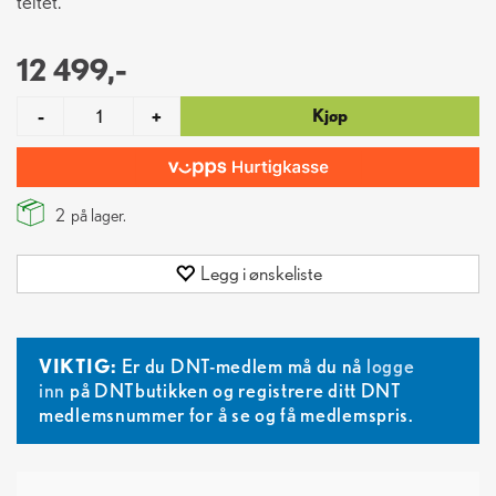
teltet.
12 499,-
Kjøp
-
+
2
på lager.
Legg i ønskeliste
VIKTIG:
Er du DNT-medlem må du nå
logge
inn
på DNTbutikken og registrere ditt DNT
medlemsnummer for å se og få medlemspris.