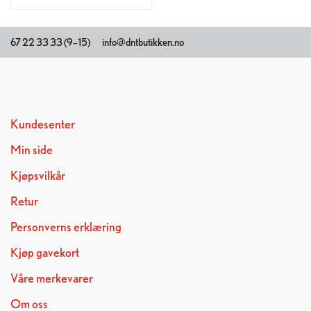
67 22 33 33 (9–15)
info@dntbutikken.no
Kundesenter
Min side
Kjøpsvilkår
Retur
Personverns erklæring
Kjøp gavekort
Våre merkevarer
Om oss