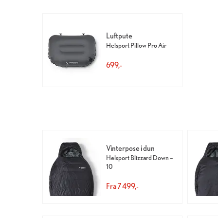
Luftpute
Helsport Pillow Pro Air
699,-
Vinterpose i dun
Helsport Blizzard Down –
10
Fra 7 499,-