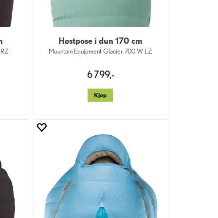
m
Høstpose i dun 170 cm
0 RZ
Mountain Equipment Glacier 700 W LZ
6 799,-
Kjøp