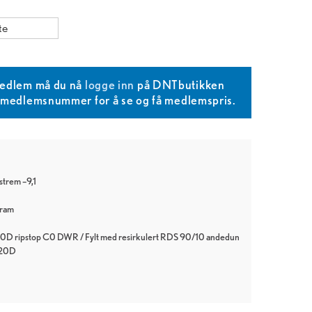
te
edlem må du nå
logge inn
på DNTbutikken
T medlemsnummer for å se og få medlemspris.
strem –9,1
gram
 N20D ripstop C0 DWR / Fylt med resirkulert RDS 90/10 andedun
 N20D