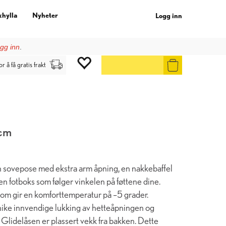
khylla
Nyheter
Logg inn
gg inn
.
or å få gratis frakt
 cm
 sovepose med ekstra arm åpning, en nakkebaffel
en fotboks som følger vinkelen på føttene dine.
om gir en komforttemperatur på –5 grader.
ike innvendige lukking av hetteåpningen og
Glidelåsen er plassert vekk fra bakken. Dette