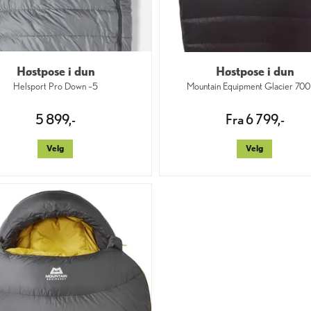
Høstpose i dun
Høstpose i dun
Helsport Pro Down –5
Mountain Equipment Glacier 70
5 899,-
Fra 6 799,-
Velg
Velg