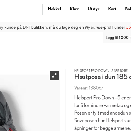
Nøkkel
Klær
Utstyr
Kart
Bo
ny kunde på DNTbutikken, må du lage deg en
Ny kunde
-profil under
Lo
Legg til
1 000
f
HELSPORT PRO DOWN –5 185 10451
Høstpose i dun 185
Varenr.:
138067
Helsport Pro Down –5 er en
for å forhindre varmetap og 
Posen er fylt med andedun s
Soveposen har Helsports un
åpninger for begge armene. 