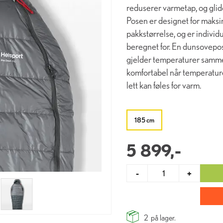
reduserer varmetap, og glide
Posen er designet for maksi
pakkstørrelse, og er indivi
beregnet for. En dunsovepo
gjelder temperaturer samme
komfortabel når temperatur
lett kan føles for varm.
185 cm
5 899,-
-
+
2
på lager.