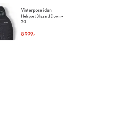
Vinterpose i dun
Helsport Blizzard Down –
20
8 999,-