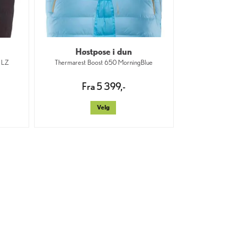
Høstpose i dun
0 LZ
Thermarest Boost 650 MorningBlue
Fra 5 399,-
Velg