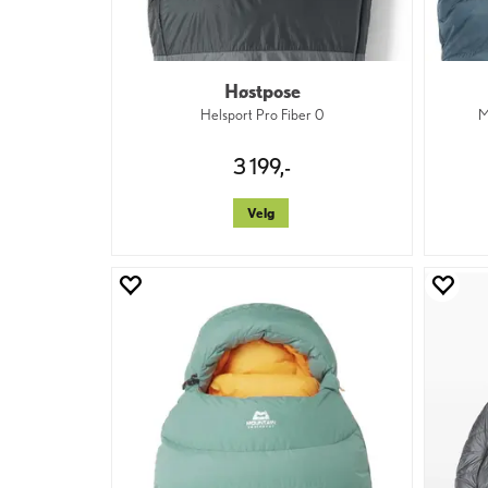
Høstpose
Helsport Pro Fiber 0
M
3 199,-
Velg