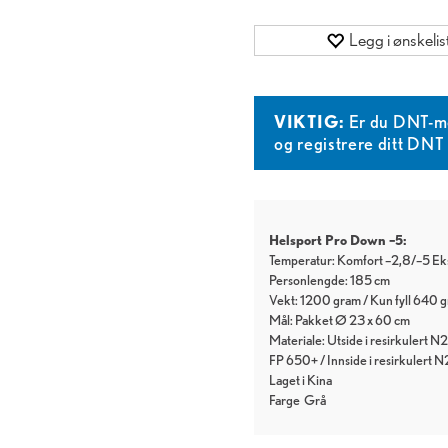
Legg i ønskelis
VIKTIG:
Er du DNT-m
og registrere ditt DN
Helsport Pro Down –5:
Temperatur: Komfort –2,8/–5 Ek
Personlengde: 185 cm
Vekt: 1200 gram / Kun fyll 640 
Mål: Pakket Ø 23 x 60 cm
Materiale: Utside i resirkulert
FP 650+ / Innside i resirkulert
Laget i Kina
Farge
Grå