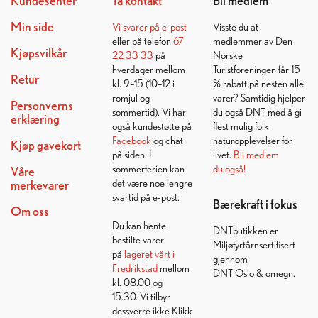
Kundesenter
Ta kontakt
Bli medlem
Min side
Vi svarer på
e-post
Visste du at
eller på telefon
67
medlemmer av Den
Kjøpsvilkår
22 33 33
på
Norske
hverdager mellom
Turistforeningen får 15
Retur
kl. 9–15 (10–12 i
% rabatt på nesten alle
romjul og
varer? Samtidig hjelper
Personverns
sommertid). Vi har
du også DNT med å gi
erklæring
også kundestøtte på
flest mulig folk
Facebook
og chat
naturopplevelser for
Kjøp gavekort
på siden. I
livet.
Bli medlem
sommerferien kan
du også!
Våre
det være noe lengre
merkevarer
svartid på e-post.
Bærekraft i fokus
Om oss
Du kan hente
DNTbutikken er
bestilte varer
Miljøfyrtårnsertifisert
på
lageret vårt i
gjennom
Fredrikstad
mellom
DNT Oslo & omegn.
kl. 08.00 og
15.30. Vi tilbyr
dessverre ikke Klikk