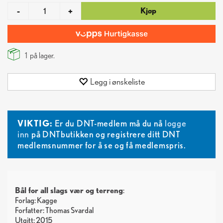
Kjøp
-
+
1
på lager.
Legg i ønskeliste
VIKTIG:
Er du DNT-medlem må du nå
logge
inn
på DNTbutikken og registrere ditt DNT
medlemsnummer for å se og få medlemspris.
Bål for all slags vær og terreng
:
Forlag: Kagge
Forfatter: Thomas Svardal
Utgitt: 2015