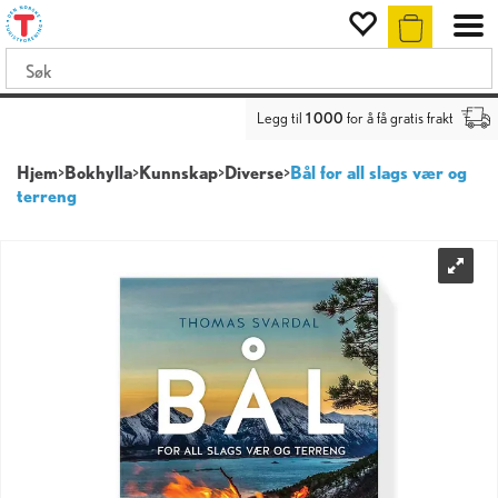
Legg til
1 000
for å få gratis frakt
Hjem
>
Bokhylla
>
Kunnskap
>
Diverse
>
Bål for all slags vær og
terreng