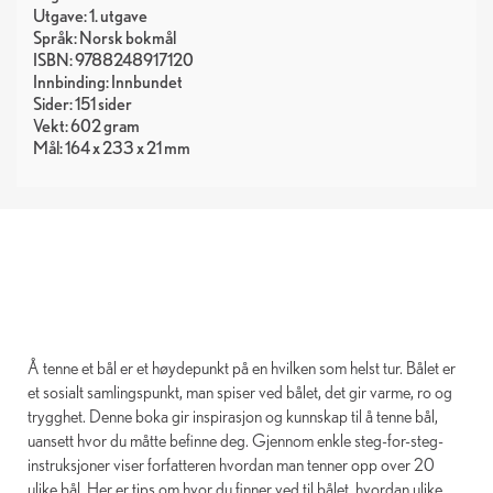
Utgave: 1. utgave
Språk: Norsk bokmål
ISBN: 9788248917120
Innbinding: Innbundet
Sider: 151 sider
Vekt: 602 gram
Mål: 164 x 233 x 21 mm
Å tenne et bål er et høydepunkt på en hvilken som helst tur. Bålet er
et sosialt samlingspunkt, man spiser ved bålet, det gir varme, ro og
trygghet. Denne boka gir inspirasjon og kunnskap til å tenne bål,
uansett hvor du måtte befinne deg. Gjennom enkle steg-for-steg-
instruksjoner viser forfatteren hvordan man tenner opp over 20
ulike bål. Her er tips om hvor du finner ved til bålet, hvordan ulike