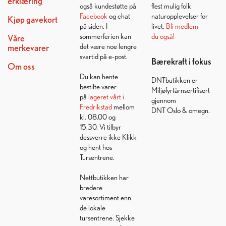
erklæring
også kundestøtte på
flest mulig folk
Facebook
og chat
naturopplevelser for
Kjøp gavekort
på siden. I
livet.
Bli medlem
sommerferien kan
du også!
Våre
det være noe lengre
merkevarer
svartid på e-post.
Bærekraft i fokus
Om oss
Du kan hente
DNTbutikken er
bestilte varer
Miljøfyrtårnsertifisert
på
lageret vårt i
gjennom
Fredrikstad
mellom
DNT Oslo & omegn.
kl. 08.00 og
15.30. Vi tilbyr
dessverre ikke Klikk
og hent hos
Tursentrene.
Nettbutikken har
bredere
varesortiment enn
de lokale
tursentrene. Sjekke