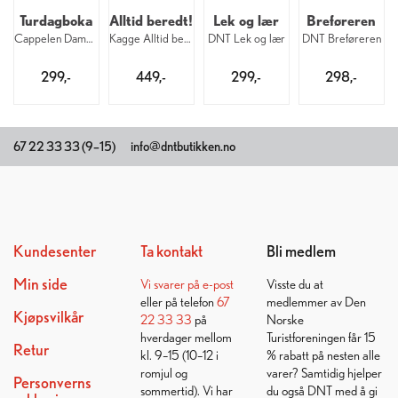
Turdagboka
Alltid beredt!
Lek og lær
Breføreren
Cappelen Damm Turdagboka
Kagge Alltid beredt! For deg som vil ut
DNT Lek og lær
DNT Breføreren
299,-
449,-
299,-
298,-
67 22 33 33 (9–15)
info@dntbutikken.no
Kundesenter
Ta kontakt
Bli medlem
Min side
Vi svarer på
e-post
Visste du at
eller på telefon
67
medlemmer av Den
Kjøpsvilkår
22 33 33
på
Norske
hverdager mellom
Turistforeningen får 15
Retur
kl. 9–15 (10–12 i
% rabatt på nesten alle
romjul og
varer? Samtidig hjelper
Personverns
sommertid). Vi har
du også DNT med å gi