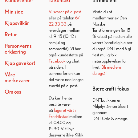
Kundesenter
Ta kontakt
Bli medlem
Min side
Vi svarer på
e-post
Visste du at
eller på telefon
67
medlemmer av Den
Kjøpsvilkår
22 33 33
på
Norske
hverdager mellom
Turistforeningen får 15
Retur
kl. 9–15 (10–12 i
% rabatt på nesten alle
romjul og
varer? Samtidig hjelper
Personverns
sommertid). Vi har
du også DNT med å gi
erklæring
også kundestøtte på
flest mulig folk
Facebook
og chat
naturopplevelser for
Kjøp gavekort
på siden. I
livet.
Bli medlem
sommerferien kan
du også!
Våre
det være noe lengre
merkevarer
svartid på e-post.
Bærekraft i fokus
Om oss
Du kan hente
DNTbutikken er
bestilte varer
Miljøfyrtårnsertifisert
på
lageret vårt i
gjennom
Fredrikstad
mellom
DNT Oslo & omegn.
kl. 08.00 og
15.30. Vi tilbyr
dessverre ikke Klikk