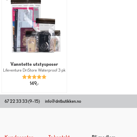
Vanntette utstysposer
Lifeventure DriStore Waterproof 3 pk
Karakter:
5.0 av 5 mulige
149,-
67 22 33 33 (9–15)
info@dntbutikken.no