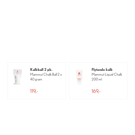
Kalkball 2 pk.
Flytende kalk
Mammut Chalk Ball 2 x
Mammut Liquid Chalk
40 gram
200 ml
119,-
169,-