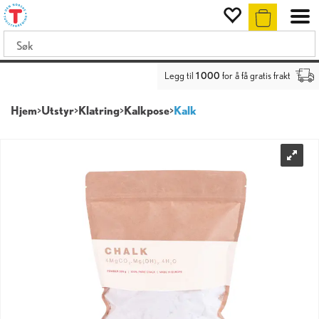
Legg til
1 000
for å få gratis frakt
Hjem
>
Utstyr
>
Klatring
>
Kalkpose
>
Kalk