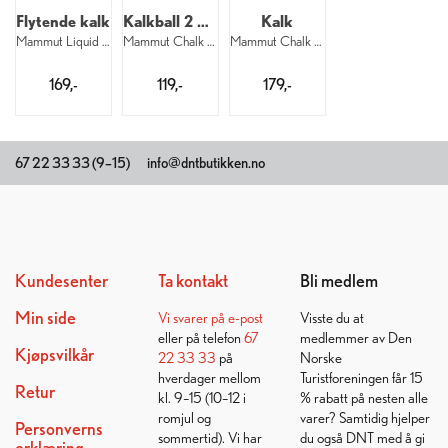
Flytende kalk
Kalkball 2 pk.
Kalk
Mammut Liquid Chalk 200 ml
Mammut Chalk Ball 2 x 40 gram
Mammut Chalk Powder 300 gram
169,-
119,-
179,-
67 22 33 33 (9–15)
info@dntbutikken.no
Kundesenter
Ta kontakt
Bli medlem
Min side
Vi svarer på
e-post
Visste du at
eller på telefon
67
medlemmer av Den
Kjøpsvilkår
22 33 33
på
Norske
hverdager mellom
Turistforeningen får 15
Retur
kl. 9–15 (10–12 i
% rabatt på nesten alle
romjul og
varer? Samtidig hjelper
Personverns
sommertid). Vi har
du også DNT med å gi
erklæring