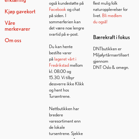
også kundestøtte på
flest mulig folk
Facebook
og chat
naturopplevelser for
Kjøp gavekort
på siden. I
livet.
Bli medlem
sommerferien kan
du også!
Våre
det være noe lengre
merkevarer
svartid på e-post.
Bærekraft i fokus
Om oss
Du kan hente
DNTbutikken er
bestilte varer
Miljøfyrtårnsertifisert
på
lageret vårt i
gjennom
Fredrikstad
mellom
DNT Oslo & omegn.
kl. 08.00 og
15.30. Vi tilbyr
dessverre ikke Klikk
og hent hos
Tursentrene.
Nettbutikken har
bredere
varesortiment enn
de lokale
tursentrene. Sjekke