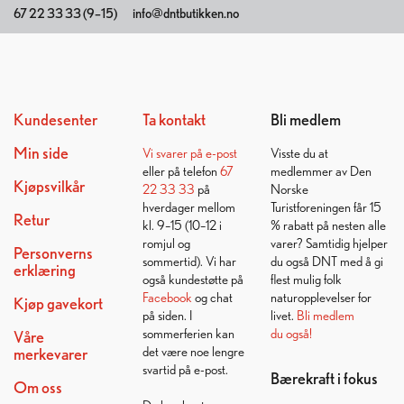
67 22 33 33 (9–15)
info@dntbutikken.no
Kundesenter
Ta kontakt
Bli medlem
Min side
Vi svarer på
e-post
Visste du at
eller på telefon
67
medlemmer av Den
Kjøpsvilkår
22 33 33
på
Norske
hverdager mellom
Turistforeningen får 15
Retur
kl. 9–15 (10–12 i
% rabatt på nesten alle
romjul og
varer? Samtidig hjelper
Personverns
sommertid). Vi har
du også DNT med å gi
erklæring
også kundestøtte på
flest mulig folk
Facebook
og chat
naturopplevelser for
Kjøp gavekort
på siden. I
livet.
Bli medlem
sommerferien kan
du også!
Våre
det være noe lengre
merkevarer
svartid på e-post.
Bærekraft i fokus
Om oss