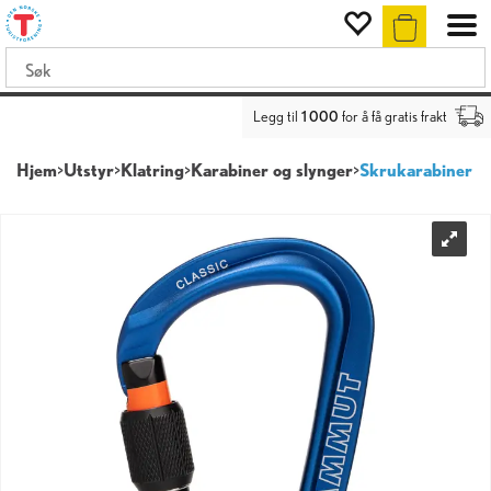
Legg til
1 000
for å få gratis frakt
Hjem
>
Utstyr
>
Klatring
>
Karabiner og slynger
>
Skrukarabiner