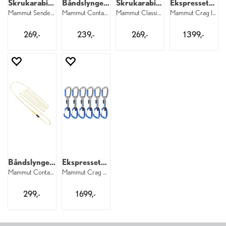
Skrukarabiner
Båndslynge 120 cm
Skrukarabiner
Ekspressett 6 pk.
Mammut Sender Screw Gate 1571
Mammut Contact Sling 120 cm Blue
Mammut Classic HMS Carabiner 1550
Mammut Crag Indicator Wire Express Set 6
269,-
239,-
269,-
1 399,-
Båndslynge 180 cm
Ekspressett 6 pk.
Mammut Contact Sling 180 cm 1037
Mammut Crag Keylock Wire Indicator 6 pk
299,-
1 699,-