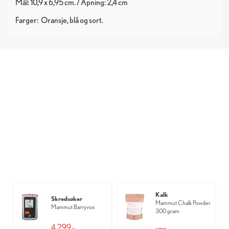
Mål: 10,9 x 6,95 cm. / Åpning: 2,4 cm
Farger:
Oransje
blå
sort
Kalk
Skredsøker
Mammut Chalk Powder
Mammut Barryvox
300 gram
4 299,-