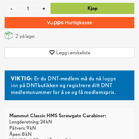
Kjøp
-
+
2
på lager.
Legg i ønskeliste
VIKTIG:
Er du DNT-medlem må du nå
logge
inn
på DNTbutikken og registrere ditt DNT
medlemsnummer for å se og få medlemspris.
Mammut Classic HMS Screwgate Carabiner:
Lengderetning: 24 kN
På tvers: 9 kN
Åpen: 8 kN