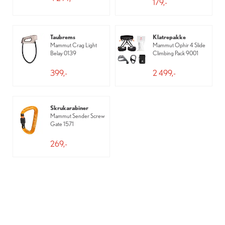
179,-
Taubrems
Klatrepakke
Mammut Crag Light
Mammut Ophir 4 Slide
Belay 0139
Climbing Pack 9001
399,-
2 499,-
Skrukarabiner
Mammut Sender Screw
Gate 1571
269,-