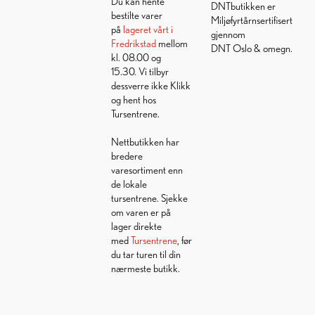
Du kan hente
DNTbutikken er
bestilte varer
Miljøfyrtårnsertifisert
på
lageret vårt i
gjennom
Fredrikstad
mellom
DNT Oslo & omegn.
kl. 08.00 og
15.30. Vi tilbyr
dessverre ikke Klikk
og hent hos
Tursentrene.
Nettbutikken har
bredere
varesortiment enn
de lokale
tursentrene. Sjekke
om varen er på
lager direkte
med
Tursentrene
, før
du tar turen til din
nærmeste butikk.