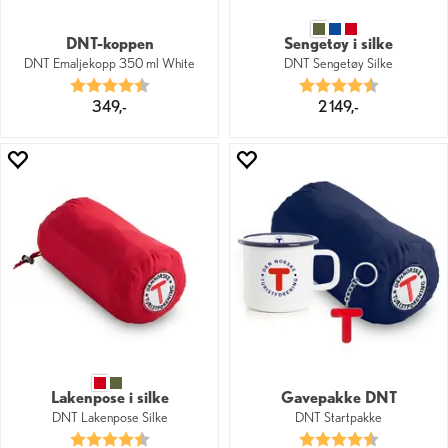
DNT-koppen
Sengetøy i silke
DNT Emaljekopp 350 ml White
DNT Sengetøy Silke
Karakter:
4.3 av 5 mulige
Karakter:
4.8 av 5 mu
349,-
2 149,-
Lakenpose i silke
Gavepakke DNT
DNT Lakenpose Silke
DNT Startpakke
Karakter:
4.7 av 5 mulige
Karakter:
4.4 av 5 mu