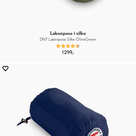
Lakenpose i silke
DNT Lakenpose Silke OliveGreen
Karakter:
4.7 av 5 mulige
1 299,-