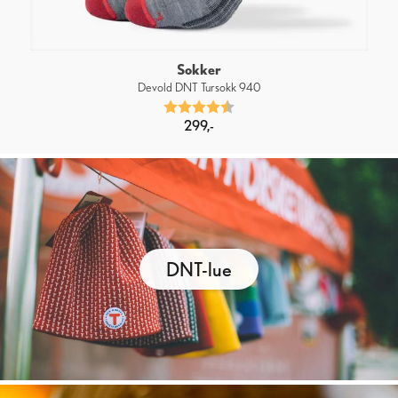
Sokker
Devold DNT Tursokk 940
Karakter:
4.6 av 5 mulige
299,-
DNT-lue