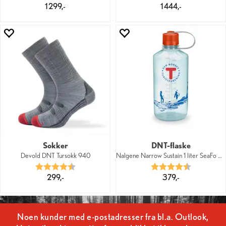
1 299,-
1 444,-
Sokker
DNT-flaske
Devold DNT Tursokk 940
Nalgene Narrow Sustain 1 liter SeaFo DNT
Karakter:
4.6 av 5 mulige
Karakter:
4.7 av 5 mu
299,-
379,-
Noen kunder med e-postadresser fra bl.a. Outlook,