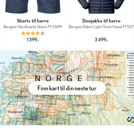
Shorts til herre
Dunjakke til herre
Bergans Nordmarka Shorts M 21491
Bergans Rabot Light Down Hood M 557
Karakter:
4.0 av 5 mulige
1 399,-
3 499,-
Finn kart til din neste tur