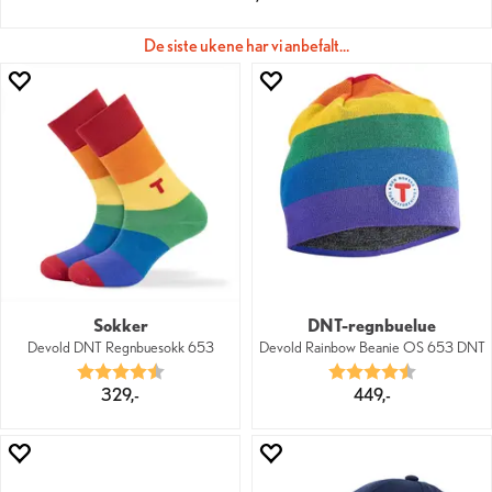
De siste ukene har vi anbefalt…
Sokker
DNT-regnbuelue
Devold DNT Regnbuesokk 653
Devold Rainbow Beanie OS 653 DNT
Karakter:
4.8 av 5 mulige
Karakter:
4.7 av 5 mu
329,-
449,-