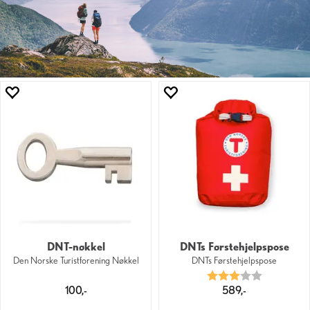
DNT-nøkkel
DNTs Førstehjelpspose
Den Norske Turistforening Nøkkel
DNTs Førstehjelpspose
Karakter:
3.0 av 5 mu
100,-
589,-