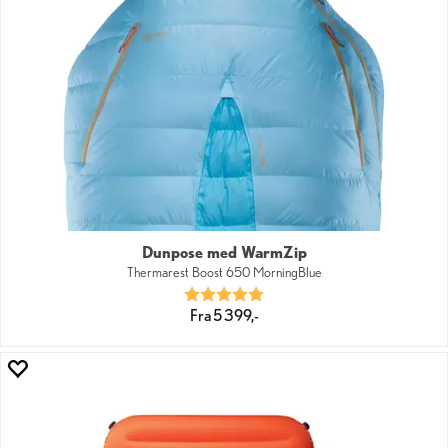
Dunpose med WarmZip
Thermarest Boost 650 MorningBlue
Karakter:
5.0 av 5 mulige
Fra 5 399,-