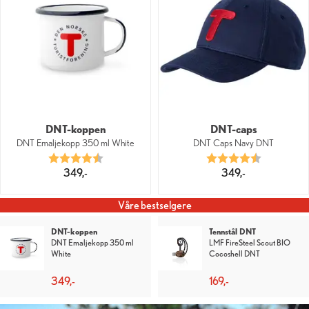
DNT-koppen
DNT-caps
DNT Emaljekopp 350 ml White
DNT Caps Navy DNT
Karakter:
4.3 av 5 mulige
Karakter:
4.6 av 5 mu
349,-
349,-
Våre bestselgere
Lakenpose i silke
Lakenpose i silke
DNT Lakenpose Silke
DNT Lakenpose Silke Red
OliveGreen
1 299,-
1 299,-