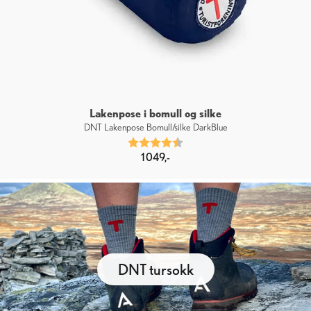
Lakenpose i bomull og silke
DNT Lakenpose Bomull/silke DarkBlue
Karakter:
4.7 av 5 mulige
1 049,-
DNT tursokk