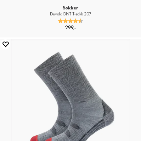
Sokker
Devold DNT T-sokk 207
Karakter:
4.5 av 5 mulige
299,-