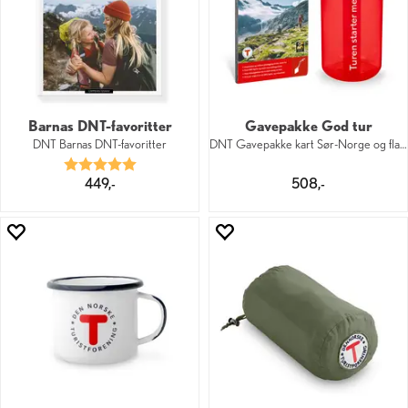
Barnas DNT-favoritter
Gavepakke God tur
DNT Barnas DNT-favoritter
DNT Gavepakke kart Sør-Norge og flaske
Karakter:
5.0 av 5 mulige
449,-
508,-