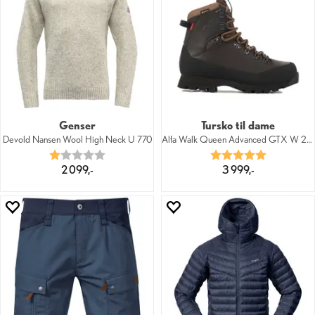
Genser
Tursko til dame
Devold Nansen Wool High Neck U 770
Alfa Walk Queen Advanced GTX W 2000
Karakter:
1.0 av 5 mulige
Karakter:
5.0 av 5 mu
2 099,-
3 999,-