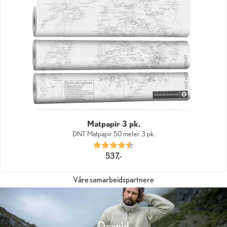
Matpapir 3 pk.
DNT Matpapir 50 meter 3 pk.
Karakter:
4.9 av 5 mulige
537,-
Våre samarbeidspartnere
Devold