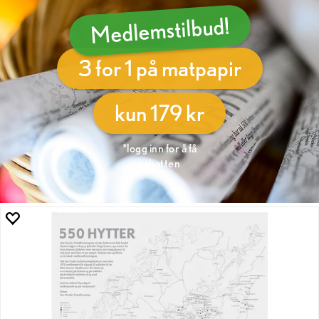
Medlemstilbud!
3 for 1 på matpapir
kun 179 kr
*logg inn for å få
rabatten