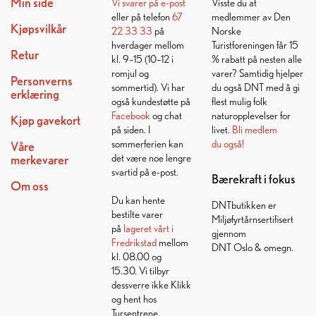
Min side
Vi svarer på
e-post
Visste du at
eller på telefon
67
medlemmer av Den
Kjøpsvilkår
22 33 33
på
Norske
hverdager mellom
Turistforeningen får 15
Retur
kl. 9–15 (10–12 i
% rabatt på nesten alle
romjul og
varer? Samtidig hjelper
Personverns
sommertid). Vi har
du også DNT med å gi
erklæring
også kundestøtte på
flest mulig folk
Facebook
og chat
naturopplevelser for
Kjøp gavekort
på siden. I
livet.
Bli medlem
sommerferien kan
du også!
Våre
det være noe lengre
merkevarer
svartid på e-post.
Bærekraft i fokus
Om oss
Du kan hente
DNTbutikken er
bestilte varer
Miljøfyrtårnsertifisert
på
lageret vårt i
gjennom
Fredrikstad
mellom
DNT Oslo & omegn.
kl. 08.00 og
15.30. Vi tilbyr
dessverre ikke Klikk
og hent hos
Tursentrene.