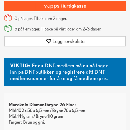
0 på lager. Tilbake om
2
dager.
5
på fjernlager. Tilbake på vårt lager om 2–3 dager.
Legg i ønskeliste
VIKTIG:
Er du DNT-medlem må du nå
logge
inn
på DNTbutikken og registrere ditt DNT
medlemsnummer for å se og få medlemspris.
Morakniv Diamantbryne 26 Fine:
Mål: 102 x 56 x 6,5 mm / Bryne 76 x 6,5 mm
Mål: 141 gram / Bryne 110 gram
Farger:
Brun
grå