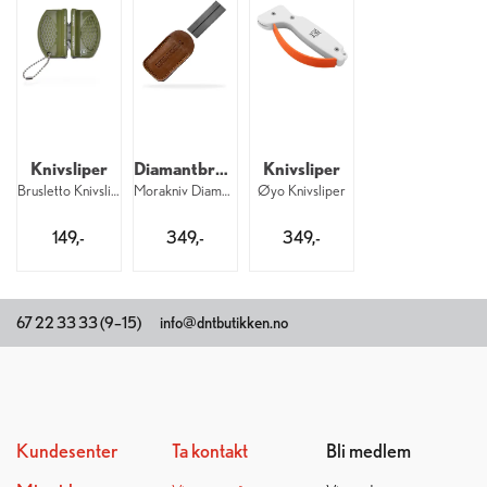
Knivsliper
Diamantbryne
Knivsliper
Brusletto Knivsliper
Morakniv Diamantbryne 26 Fine
Øyo Knivsliper
149,-
349,-
349,-
67 22 33 33 (9–15)
info@dntbutikken.no
Kundesenter
Ta kontakt
Bli medlem