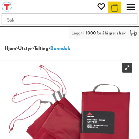
Legg til
1 000
for å få gratis frakt
Hjem
>
Utstyr
>
Telting
>
Bunnduk