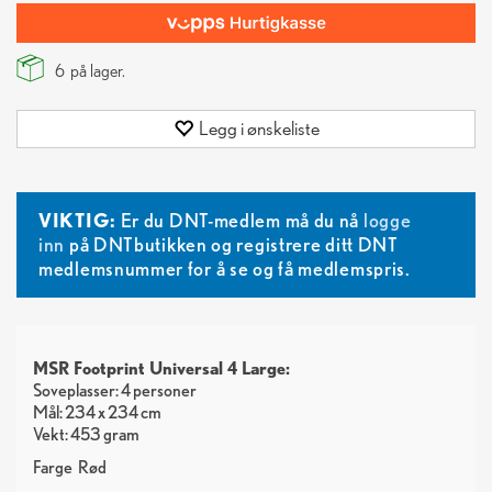
6
på lager.
Legg i ønskeliste
VIKTIG:
Er du DNT-medlem må du nå
logge
inn
på DNTbutikken og registrere ditt DNT
medlemsnummer for å se og få medlemspris.
MSR Footprint Universal 4 Large
:
Soveplasser: 4 personer
Mål: 234 x 234 cm
Vekt: 453 gram
Farge
Rød