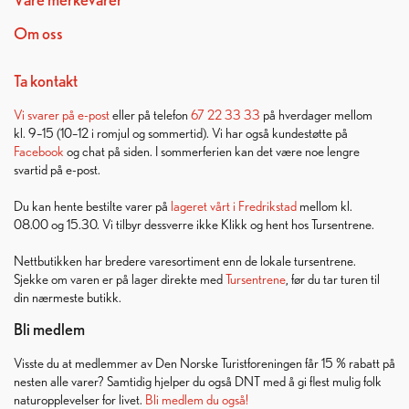
Om oss
Ta kontakt
Vi svarer på
e-post
eller på telefon
67 22 33 33
på hverdager mellom
kl. 9–15 (10–12 i romjul og sommertid). Vi har også kundestøtte på
Facebook
og chat på siden. I sommerferien kan det være noe lengre
svartid på e-post.
Du kan hente bestilte varer på
lageret vårt i Fredrikstad
mellom kl.
08.00 og 15.30. Vi tilbyr dessverre ikke Klikk og hent hos Tursentrene.
Nettbutikken har bredere varesortiment enn de lokale tursentrene.
Sjekke om varen er på lager direkte med
Tursentrene
, før du tar turen til
din nærmeste butikk.
Bli medlem
Visste du at medlemmer av Den Norske Turistforeningen får 15 % rabatt på
nesten alle varer? Samtidig hjelper du også DNT med å gi flest mulig folk
naturopplevelser for livet.
Bli medlem du også!