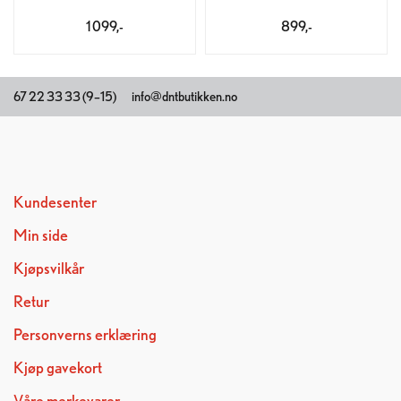
1 099,-
899,-
67 22 33 33 (9–15)
info@dntbutikken.no
Kundesenter
Min side
Kjøpsvilkår
Retur
Personverns erklæring
Kjøp gavekort
Våre merkevarer