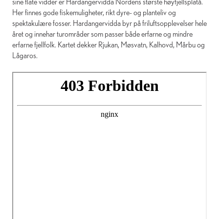
sine flate vidder er Hardangervidda Nordens største høyfjellsplatå.
Her finnes gode fiskemuligheter, rikt dyre- og planteliv og
spektakulære fosser. Hardangervidda byr på friluftsopplevelser hele
året og innehar turområder som passer både erfarne og mindre
erfarne fjellfolk. Kartet dekker Rjukan, Møsvatn, Kalhovd, Mårbu og
Lågaros.