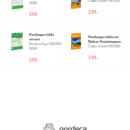
Calazo Turkart 1:50 000
3006
239,-
259,-
Hardangervidda
Hardangervidda øst
sørvest
Rjukan Gaustatoppen
Nordeca Topo 1:50 000
Calazo Turkart 1:50 000
3054
239,-
259,-