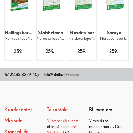
Hallingskarvet nasjonalpark
Stølsheimen
Hovden Sør
Sørøya
Nordeca Topo 1:50 000 3001
Nordeca Topo 1:50 000 3012
Nordeca Topo 1:50 000 3046
Nordeca Topo 1:50 000 3048
259,-
259,-
259,-
259,-
67 22 33 33 (9–15)
info@dntbutikken.no
Kundesenter
Ta kontakt
Bli medlem
Min side
Vi svarer på
e-post
Visste du at
eller på telefon
67
medlemmer av Den
Kjøpsvilkår
22 33 33
på
Norske