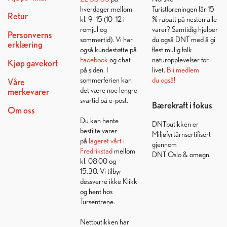
hverdager mellom
Turistforeningen får 15
Retur
kl. 9–15 (10–12 i
% rabatt på nesten alle
romjul og
varer? Samtidig hjelper
Personverns
sommertid). Vi har
du også DNT med å gi
erklæring
også kundestøtte på
flest mulig folk
Facebook
og chat
naturopplevelser for
Kjøp gavekort
på siden. I
livet.
Bli medlem
sommerferien kan
du også!
Våre
det være noe lengre
merkevarer
svartid på e-post.
Bærekraft i fokus
Om oss
Du kan hente
DNTbutikken er
bestilte varer
Miljøfyrtårnsertifisert
på
lageret vårt i
gjennom
Fredrikstad
mellom
DNT Oslo & omegn.
kl. 08.00 og
15.30. Vi tilbyr
dessverre ikke Klikk
og hent hos
Tursentrene.
Nettbutikken har