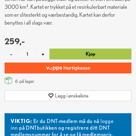
3000 km². Kartet er trykket på et resirkulerbart materiale
som er slitesterkt og værbestandig. Kartet kan derfor
benyttes i all slags vær.
259,-
Kjøp
-
+
6
på lager.
Legg i ønskeliste
VIKTIG:
Er du DNT-medlem må du nå
logge
inn
på DNTbutikken og registrere ditt DNT
medlemsnummer for å se og få medlemspris.