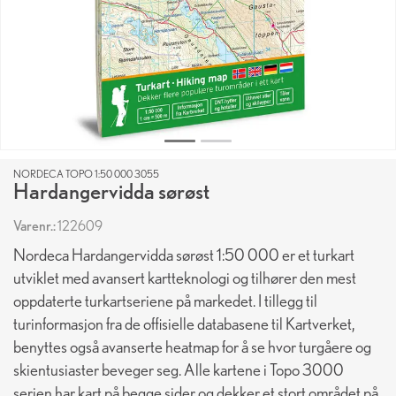
NORDECA TOPO 1:50 000 3055
Hardangervidda sørøst
Varenr.:
122609
Nordeca Hardangervidda sørøst 1:50 000 er et turkart
utviklet med avansert kartteknologi og tilhører den mest
oppdaterte turkartseriene på markedet. I tillegg til
turinformasjon fra de offisielle databasene til Kartverket,
benyttes også avanserte heatmap for å se hvor turgåere og
skientusiaster beveger seg. Alle kartene i Topo 3000
serien har kart på begge sider og dekker et stort området på