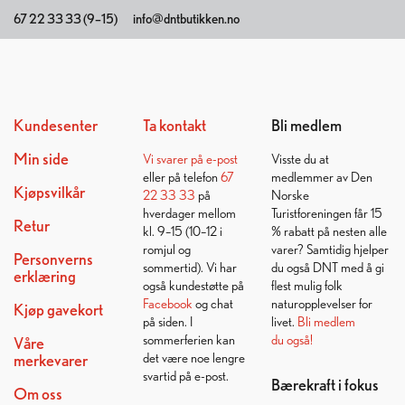
67 22 33 33 (9–15)
info@dntbutikken.no
Kundesenter
Ta kontakt
Bli medlem
Min side
Vi svarer på
e-post
Visste du at
eller på telefon
67
medlemmer av Den
Kjøpsvilkår
22 33 33
på
Norske
hverdager mellom
Turistforeningen får 15
Retur
kl. 9–15 (10–12 i
% rabatt på nesten alle
romjul og
varer? Samtidig hjelper
Personverns
sommertid). Vi har
du også DNT med å gi
erklæring
også kundestøtte på
flest mulig folk
Facebook
og chat
naturopplevelser for
Kjøp gavekort
på siden. I
livet.
Bli medlem
sommerferien kan
du også!
Våre
det være noe lengre
merkevarer
svartid på e-post.
Bærekraft i fokus
Om oss