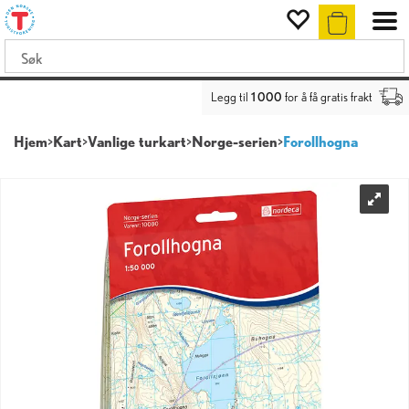
Legg til
1 000
for å få gratis frakt
Hjem
>
Kart
>
Vanlige turkart
>
Norge-serien
>
Forollhogna