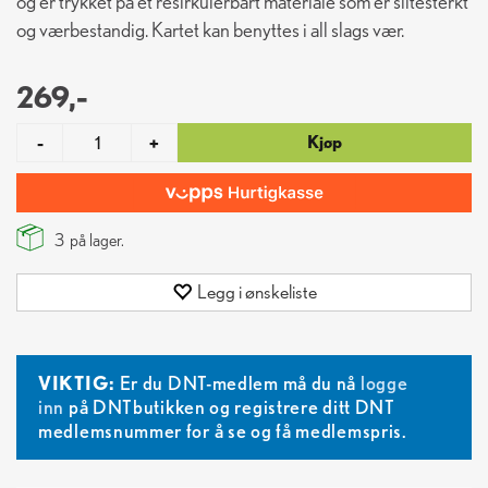
og er trykket på et resirkulerbart materiale som er slitesterkt
og værbestandig. Kartet kan benyttes i all slags vær.
269,-
Kjøp
-
+
3
på lager.
Legg i ønskeliste
VIKTIG:
Er du DNT-medlem må du nå
logge
inn
på DNTbutikken og registrere ditt DNT
medlemsnummer for å se og få medlemspris.