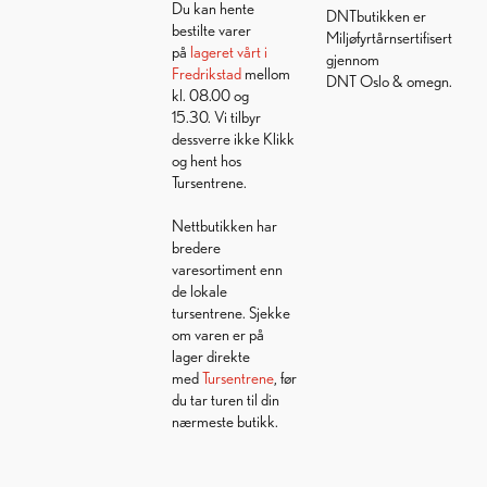
Du kan hente
DNTbutikken er
bestilte varer
Miljøfyrtårnsertifisert
på
lageret vårt i
gjennom
Fredrikstad
mellom
DNT Oslo & omegn.
kl. 08.00 og
15.30. Vi tilbyr
dessverre ikke Klikk
og hent hos
Tursentrene.
Nettbutikken har
bredere
varesortiment enn
de lokale
tursentrene. Sjekke
om varen er på
lager direkte
med
Tursentrene
, før
du tar turen til din
nærmeste butikk.