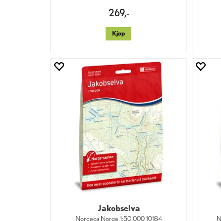
269,-
Kjøp
Jakobselva
Nordeca Norge 1:50 000 10184
N