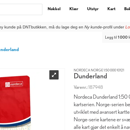
Nøkkel
Klær
Utstyr
Kart
Bo
ny kunde på DNTbutikken, må du lage deg en
Ny kunde
-profil under
Lo
Legg til
1 000
f
nderland
NORDECA NORGE 1:50 000 10121
Dunderland
Varenr.:
187948
Nordeca Dunderland 1:50 00
kartserien. Norge-serien be
utviklet med avansert kartte
Norge-serie kartene er svær
alle kart gjør det enkelt å 