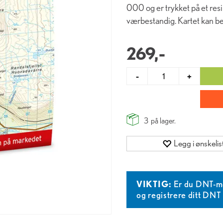
000 og er trykket på et resi
værbestandig. Kartet kan ben
269,-
-
+
3
på lager.
Legg i ønskelis
VIKTIG:
Er du DNT-m
og registrere ditt DN