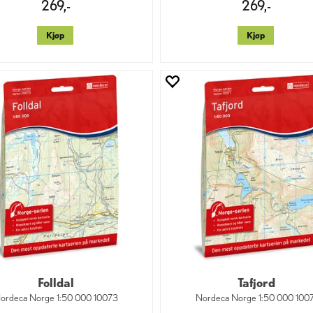
269,-
269,-
Kjøp
Kjøp
Folldal
Tafjord
ordeca Norge 1:50 000 10073
Nordeca Norge 1:50 000 100