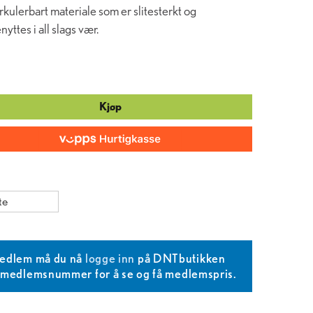
rkulerbart materiale som er slitesterkt og
yttes i all slags vær.
Kjøp
te
edlem må du nå
logge inn
på DNTbutikken
T medlemsnummer for å se og få medlemspris.