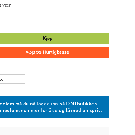
s vær.
Kjøp
te
edlem må du nå
logge inn
på DNTbutikken
T medlemsnummer for å se og få medlemspris.