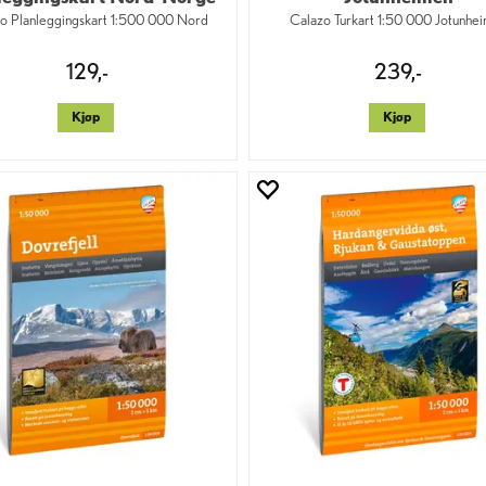
o Planleggingskart 1:500 000 Nord
Calazo Turkart 1:50 000 Jotunhe
129,-
239,-
Kjøp
Kjøp