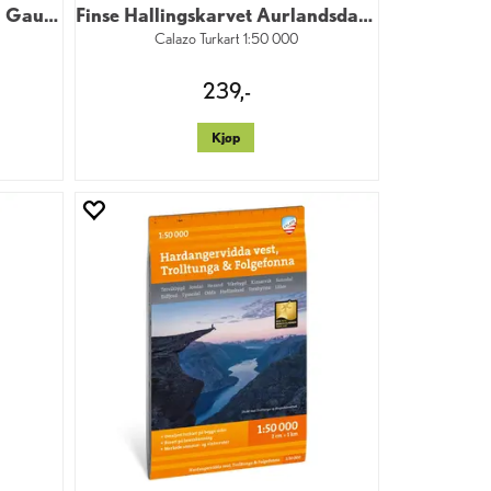
Hardangervidda øst Rjukan Gaustatoppen
Finse Hallingskarvet Aurlandsdalen
Calazo Turkart 1:50 000
239,-
Kjøp