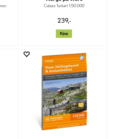
imen
Calazo Turkart 1:50 000
239,-
Kjøp