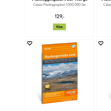
Calazo Planleggingskart 1:500 000 Sør
Calaz
129,-
Kjøp