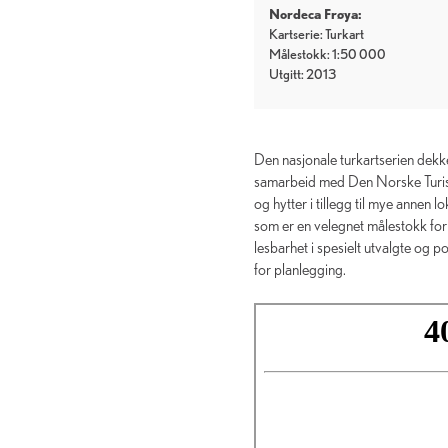
Nordeca Frøya:
Kartserie: Turkart
Målestokk: 1:50 000
Utgitt: 2013
Den nasjonale turkartserien dekk
samarbeid med Den Norske Turist
og hytter i tillegg til mye annen 
som er en velegnet målestokk for t
lesbarhet i spesielt utvalgte o
for planlegging.