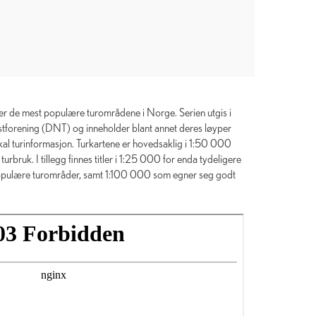
er de mest populære turområdene i Norge. Serien utgis i
forening (DNT) og inneholder blant annet deres løyper
lokal turinformasjon. Turkartene er hovedsaklig i 1:50 000
urbruk. I tillegg finnes titler i 1:25 000 for enda tydeligere
g populære turområder, samt 1:100 000 som egner seg godt