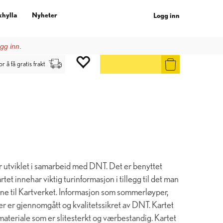
khylla
Nyheter
Logg inn
gg inn
.
or å få gratis frakt
utviklet i samarbeid med DNT. Det er benyttet
tet innehar viktig turinformasjon i tillegg til det man
asene til Kartverket. Informasjon som sommerløyper,
er er gjennomgått og kvalitetssikret av DNT. Kartet
 materiale som er slitesterkt og værbestandig. Kartet