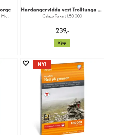
Norge
Hardangervidda vest Trolltunga Folgefonn
0 Midt
Calazo Turkart 1:50 000
239,-
Kjøp