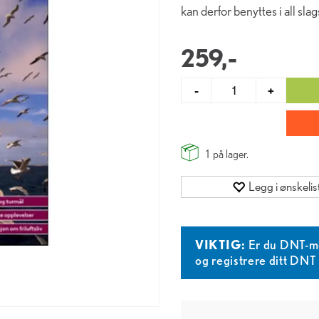
kan derfor benyttes i all slag
259,-
-
+
1
på lager.
Legg i ønskelis
VIKTIG:
Er du DNT-m
og registrere ditt DN