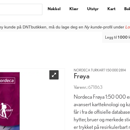
Nøkkel
Klær
Utstyr
Kart
Bo
ny kunde på DNTbutikken, må du lage deg en
Ny kunde
-profil under
Lo
Legg til
1 000
f
NORDECA TURKART 1:50 000 2814
Frøya
Varenr.:
671863
Nordeca Frøya 1:50 000 er 
avansert kartteknologi og kar
får i fra de offisielle datab
hytter, bruer og merkede sti
er trykket på resirkulerbart