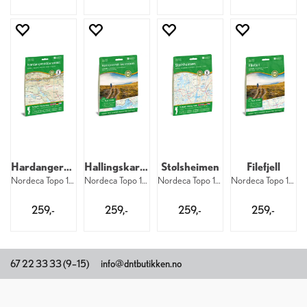
Hardangervidda sørøst
Hallingskarvet nasjonalpark
Stølsheimen
Filefjell
Nordeca Topo 1:50 000 3055
Nordeca Topo 1:50 000 3001
Nordeca Topo 1:50 000 3012
Nordeca Topo 1:50 000 3013
259,-
259,-
259,-
259,-
67 22 33 33 (9–15)
info@dntbutikken.no