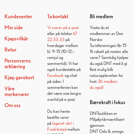
Kundesenter
Ta kontakt
Bli medlem
Min side
Vi svarer på
e-post
Visste du at
eller på telefon
67
medlemmer av Den
Kjøpsvilkår
22 33 33
på
Norske
hverdager mellom
Turistforeningen får 15
Retur
kl. 9–15 (10–12 i
% rabatt på nesten alle
romjul og
varer? Samtidig hjelper
Personverns
sommertid). Vi har
du også DNT med å gi
erklæring
også kundestøtte på
flest mulig folk
Facebook
og chat
naturopplevelser for
Kjøp gavekort
på siden. I
livet.
Bli medlem
sommerferien kan
du også!
Våre
det være noe lengre
merkevarer
svartid på e-post.
Bærekraft i fokus
Om oss
Du kan hente
DNTbutikken er
bestilte varer
Miljøfyrtårnsertifisert
på
lageret vårt i
gjennom
Fredrikstad
mellom
DNT Oslo & omegn.