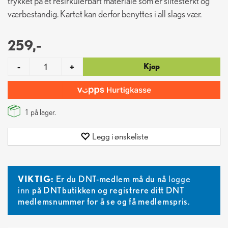
trykket på et resirkulerbart materiale som er slitesterkt og
værbestandig. Kartet kan derfor benyttes i all slags vær.
259,-
Kjøp
-
+
1
på lager.
Legg i ønskeliste
VIKTIG:
Er du DNT-medlem må du nå
logge
inn
på DNTbutikken og registrere ditt DNT
medlemsnummer for å se og få medlemspris.