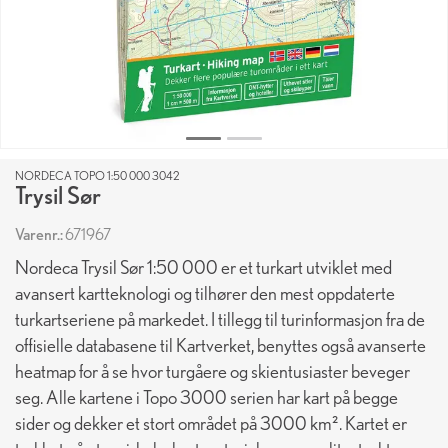
NORDECA TOPO 1:50 000 3042
Trysil Sør
Varenr.:
671967
Nordeca Trysil Sør 1:50 000 er et turkart utviklet med
avansert kartteknologi og tilhører den mest oppdaterte
turkartseriene på markedet. I tillegg til turinformasjon fra de
offisielle databasene til Kartverket, benyttes også avanserte
heatmap for å se hvor turgåere og skientusiaster beveger
seg. Alle kartene i Topo 3000 serien har kart på begge
sider og dekker et stort området på 3000 km². Kartet er