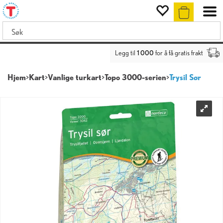
Legg til
1 000
for å få gratis frakt
Hjem
>
Kart
>
Vanlige turkart
>
Topo 3000-serien
>
Trysil Sør