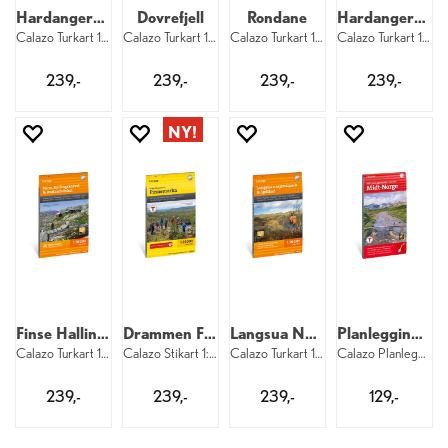
Hardangervidda nord
Dovrefjell
Rondane
Hardangervidda øst Rjukan Gaustatoppen
Calazo Turkart 1:50 000
Calazo Turkart 1:50 000
Calazo Turkart 1:50 000
Calazo Turkart 1:50 000
239,-
239,-
239,-
239,-
Finse Hallingskarvet Aurlandsdalen
Drammen Finnemarka
Langsua Nasjonalpark Spåtind
Planleggingskart Midt-Norge
Calazo Turkart 1:50 000
Calazo Stikart 1:25 000
Calazo Turkart 1:50 000
Calazo Planleggingskart 1:500 000 Midt
239,-
239,-
239,-
129,-