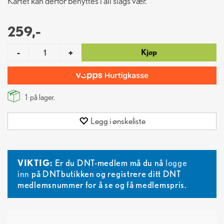
Kartet kan derfor benyttes i all slags vær.
259,-
Kjøp
-
+
1
på lager.
Legg i ønskeliste
VIKTIG:
Er du DNT-medlem må du nå
logge
inn
på DNTbutikken og registrere ditt DNT
medlemsnummer for å se og få medlemspris.