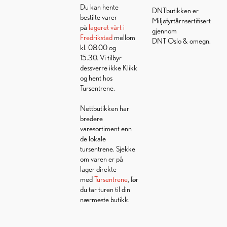
Du kan hente
DNTbutikken er
bestilte varer
Miljøfyrtårnsertifisert
på
lageret vårt i
gjennom
Fredrikstad
mellom
DNT Oslo & omegn.
kl. 08.00 og
15.30. Vi tilbyr
dessverre ikke Klikk
og hent hos
Tursentrene.
Nettbutikken har
bredere
varesortiment enn
de lokale
tursentrene. Sjekke
om varen er på
lager direkte
med
Tursentrene
, før
du tar turen til din
nærmeste butikk.