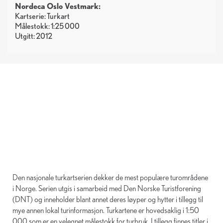
Nordeca Oslo Vestmark:
Kartserie: Turkart
Målestokk: 1:25 000
Utgitt: 2012
Den nasjonale turkartserien dekker de mest populære turområdene
i Norge. Serien utgis i samarbeid med Den Norske Turistforening
(DNT) og inneholder blant annet deres løyper og hytter i tillegg til
mye annen lokal turinformasjon. Turkartene er hovedsaklig i 1:50
000 som er en velegnet målestokk for turbruk. I tillegg finnes titler i