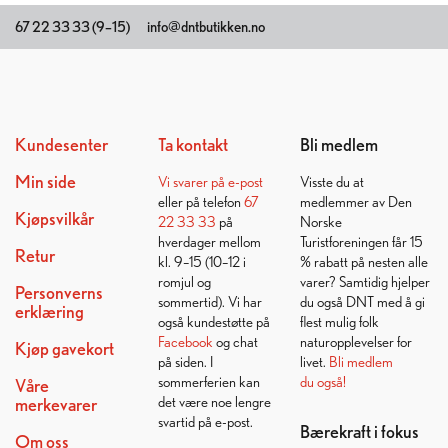
67 22 33 33 (9–15)
info@dntbutikken.no
Kundesenter
Ta kontakt
Bli medlem
Min side
Vi svarer på
e-post
Visste du at
eller på telefon
67
medlemmer av Den
Kjøpsvilkår
22 33 33
på
Norske
hverdager mellom
Turistforeningen får 15
Retur
kl. 9–15 (10–12 i
% rabatt på nesten alle
romjul og
varer? Samtidig hjelper
Personverns
sommertid). Vi har
du også DNT med å gi
erklæring
også kundestøtte på
flest mulig folk
Facebook
og chat
naturopplevelser for
Kjøp gavekort
på siden. I
livet.
Bli medlem
sommerferien kan
du også!
Våre
det være noe lengre
merkevarer
svartid på e-post.
Bærekraft i fokus
Om oss