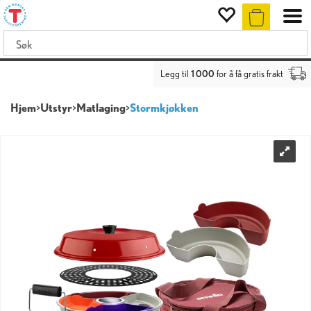
Legg til
1 000
for å få gratis frakt
Hjem
>
Utstyr
>
Matlaging
>
Stormkjøkken