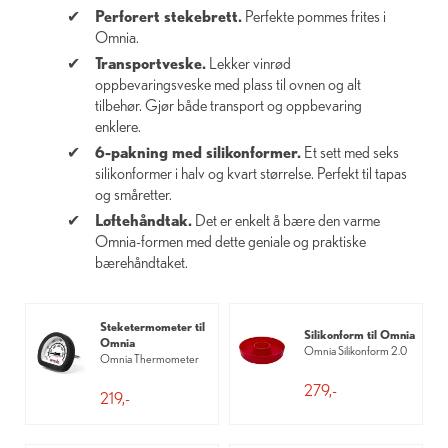
Perforert stekebrett.
Perfekte pommes frites i
Omnia.
Transportveske.
Lekker vinrød
oppbevaringsveske med plass til ovnen og alt
tilbehør. Gjør både transport og oppbevaring
enklere.
6-pakning med silikonformer.
Et sett med seks
silikonformer i halv og kvart størrelse. Perfekt til tapas
og småretter.
Løftehåndtak.
Det er enkelt å bære den varme
Omnia-formen med dette geniale og praktiske
bærehåndtaket.
Steketermometer til
Silikonform til Omnia
Omnia
Omnia Silikonform 2.0
Omnia Thermometer
279,-
219,-