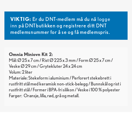
VIKTIG:
Er du DNT-medlem må du nå
logge
inn
på DNTbutikken og registrere ditt DNT
medlemsnummer for å se og få medlemspris.
Omnia Miniovn Kit 2:
Mål: Ø 25 x 7 cm / Rist Ø 225 x 3 mm / Form Ø 25 x 7 cm /
Veske Ø 29 cm / Grytekluter 24 x 24 cm
Volum: 2 liter
Materiale: Stekeform i aluminium / Perforert stekebrett i
rustfritt stål med keramisk non-stick-belegg / Bunnskål og rist i
rustfritt stål / Former i BPA-fri silikon / Veske i 100 % polyester
Farger:
Oransje
lilla
rød
grå
metall