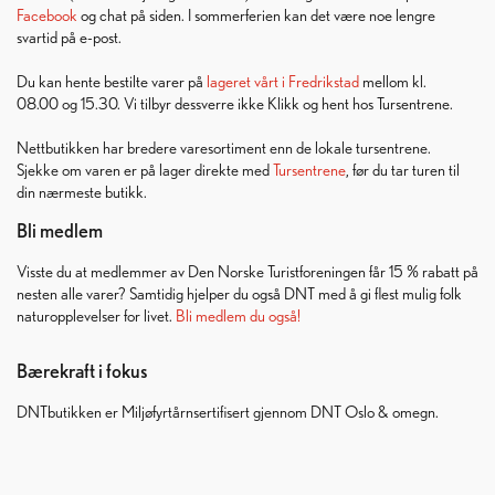
Facebook
og chat på siden. I sommerferien kan det være noe lengre
svartid på e-post.
Du kan hente bestilte varer på
lageret vårt i Fredrikstad
mellom kl.
08.00 og 15.30. Vi tilbyr dessverre ikke Klikk og hent hos Tursentrene.
Nettbutikken har bredere varesortiment enn de lokale tursentrene.
Sjekke om varen er på lager direkte med
Tursentrene
, før du tar turen til
din nærmeste butikk.
Bli medlem
Visste du at medlemmer av Den Norske Turistforeningen får 15 % rabatt på
nesten alle varer? Samtidig hjelper du også DNT med å gi flest mulig folk
naturopplevelser for livet.
Bli medlem du også!
Bærekraft i fokus
DNTbutikken er Miljøfyrtårnsertifisert gjennom DNT Oslo & omegn.