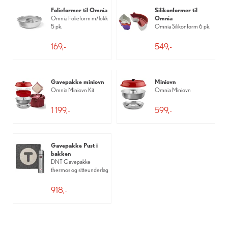
Folieformer til Omnia
Silikonformer til
Omnia Folieform m/lokk
Omnia
5 pk.
Omnia Silikonform 6 pk.
169,-
549,-
Gavepakke miniovn
Miniovn
Omnia Miniovn Kit
Omnia Miniovn
1 199,-
599,-
Gavepakke Pust i
bakken
DNT Gavepakke
thermos og sitteunderlag
918,-