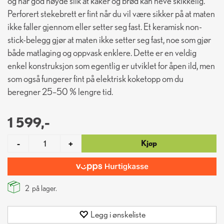
og har god høyde slik at kaker og brød kan heve skikkelig.
Perforert stekebrett er fint når du vil være sikker på at maten
ikke faller gjennom eller setter seg fast. Et keramisk non-
stick-belegg gjør at maten ikke setter seg fast, noe som gjør
både matlaging og oppvask enklere. Dette er en veldig
enkel konstruksjon som egentlig er utviklet for åpen ild, men
som også fungerer fint på elektrisk koketopp om du
beregner 25–50 % lengre tid.
1 599,-
Kjøp
-
+
2
på lager.
Legg i ønskeliste