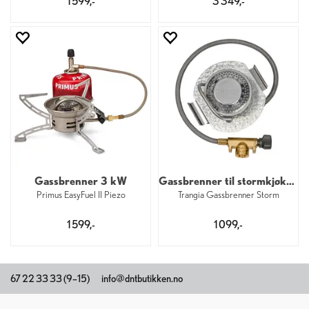
1 599,-
3 349,-
Gassbrenner 3 kW
Gassbrenner til stormkjøkken 2,3 kW
Primus EasyFuel II Piezo
Trangia Gassbrenner Storm
1 599,-
1 099,-
67 22 33 33 (9–15)
info@dntbutikken.no