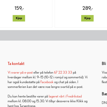
159,-
289,-
Kjøp
Kjøp
Ta kontakt
Bl
Vi svarer på
e-post
eller på telefon
67 22 33 33
på
Vis
hverdager mellom kl. 9–15 (10–12 i romjul og sommertid). Vi
rab
har også kundestøtte på
Facebook
og chat på siden. I
fles
sommerferien kan det være noe lengre svartid på e-post.
Bær
Du kan hente bestilte varer på
lageret vårt i Fredrikstad
mellom kl. 08.00 og 15.30. Vi tilbyr dessverre ikke Klikk og
DNT
hent hos Tursentrene.