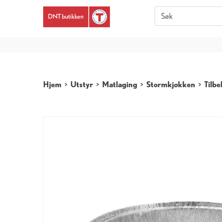
Er du 
Hjem
>
Utstyr
>
Matlaging
>
Stormkjøkken
>
Tilbe