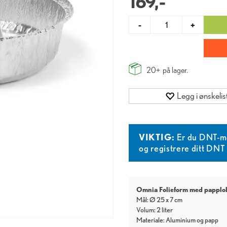
169,-
-
+
20+
på lager.
Legg i ønskelis
VIKTIG:
Er du DNT-m
og registrere ditt DN
Omnia Folieform med papplo
Mål: Ø 25 x 7 cm
Volum: 2 liter
Materiale: Aluminium og papp