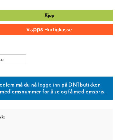
Kjøp
te
edlem må du nå
logge inn
på DNTbutikken
T medlemsnummer for å se og få medlemspris.
kk: