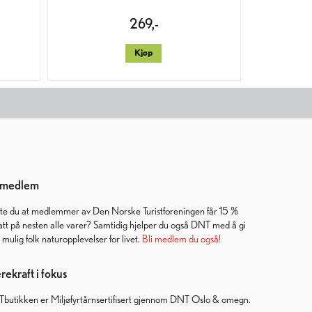
269,-
Kjøp
i medlem
ste du at medlemmer av Den Norske Turistforeningen får 15 %
att på nesten alle varer? Samtidig hjelper du også DNT med å gi
t mulig folk naturopplevelser for livet.
Bli medlem du også!
ekraft i fokus
butikken er Miljøfyrtårnsertifisert gjennom DNT Oslo & omegn.