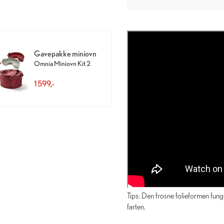
Gavepakke miniovn
Omnia Miniovn Kit 2
1 599,-
Tips: Den frosne folieformen fung
farten.