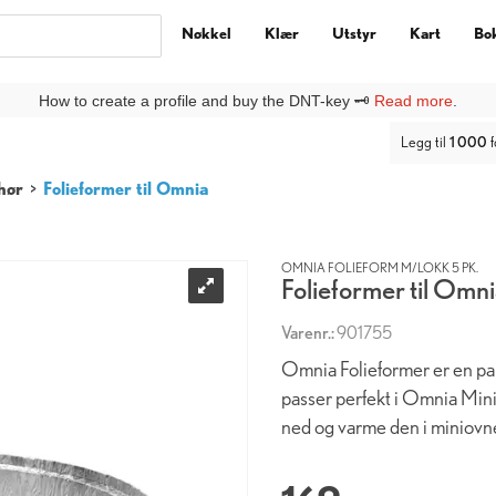
Nøkkel
Klær
Utstyr
Kart
Bo
ny kunde på DNTbutikken, må du lage deg en
Ny kunde
-profil under
Lo
Legg til
1 000
f
hør
>
Folieformer til Omnia
OMNIA FOLIEFORM M/LOKK 5 PK.
Folieformer til Omn
Varenr.:
901755
Omnia Folieformer er en p
passer perfekt i Omnia Min
ned og varme den i miniovn