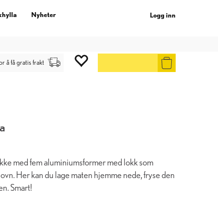
khylla
Nyheter
Logg inn
gg inn
.
or å få gratis frakt
ia
akke med fem aluminiumsformer med lokk som
iovn. Her kan du lage maten hjemme nede, fryse den
en. Smart!