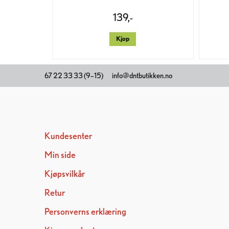
139,-
Kjøp
67 22 33 33 (9–15)
info@dntbutikken.no
Kundesenter
Min side
Kjøpsvilkår
Retur
Personverns erklæring