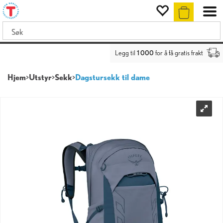
Legg til
1 000
for å få gratis frakt
Hjem
>
Utstyr
>
Sekk
>
Dagstursekk til dame