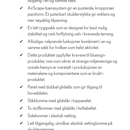
skigåing i en og samme sekk.
AirScape-bæresystem gir en pustende, kroppsnær
passform. Et justerbart skulderstykke gir enklere og
mer nøyaktig tilpasning.
En lett ryggsekk som er designet for best mulig
stabilitet og rask forflytning selv i krevende terreng.
Allsidige, velprøvde funksjoner kombinert i en og
samme sekk for hvilken som helst aktivitet.
Dette produktet oppfyller kravene til bluesign-
produkter, noe som sikrer at strenge miljømessige og
sosiale hensyn er ivaretatt i produksjonen av
materialene og komponentene som er brukt i
produktet.
Panel med dobbel glidelås som gir tilgang til
hoveddelen.
Stikklomme med glidelås i toppanelet.
To stofflommer med glidelås i hoftebeltet.
Sidelommer i elastisk netting.
Lett tilgjengelig, utvidbar elastisk nettinglomme på
skulderremmen.