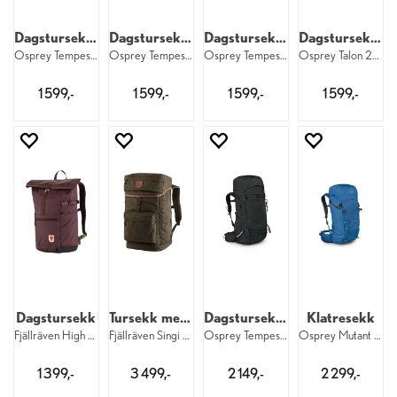
Dagstursekk til dame
Dagstursekk til dame
Dagstursekk til dame
Dagstursekk til herre
Osprey Tempest 22 W 1083
Osprey Tempest 22 W 1092
Osprey Tempest 22 EF W 1083
Osprey Talon 22 M 1083
1 599,-
1 599,-
1 599,-
1 599,-
Dagstursekk
Tursekk med stol
Dagstursekk til dame
Klatresekk
Fjällräven High Coast Foldsack 24 424
Fjällräven Singi Stubben 27 liter 633
Osprey Tempest 44 W 1083
Osprey Mutant 38 1108
1 399,-
3 499,-
2 149,-
2 299,-