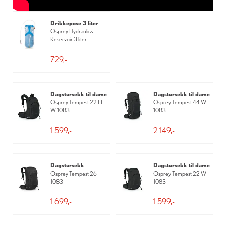
Drikkepose 3 liter
Osprey Hydraulics
Reservoir 3 liter
729,-
Dagstursekk til dame
Dagstursekk til dame
Osprey Tempest 22 EF
Osprey Tempest 44 W
W 1083
1083
1 599,-
2 149,-
Dagstursekk
Dagstursekk til dame
Osprey Tempest 26
Osprey Tempest 22 W
1083
1083
1 699,-
1 599,-