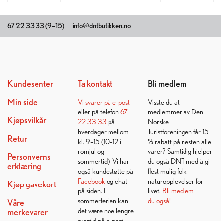
67 22 33 33 (9–15)
info@dntbutikken.no
Kundesenter
Ta kontakt
Bli medlem
Min side
Vi svarer på
e-post
Visste du at
eller på telefon
67
medlemmer av Den
Kjøpsvilkår
22 33 33
på
Norske
hverdager mellom
Turistforeningen får 15
Retur
kl. 9–15 (10–12 i
% rabatt på nesten alle
romjul og
varer? Samtidig hjelper
Personverns
sommertid). Vi har
du også DNT med å gi
erklæring
også kundestøtte på
flest mulig folk
Facebook
og chat
naturopplevelser for
Kjøp gavekort
på siden. I
livet.
Bli medlem
sommerferien kan
du også!
Våre
det være noe lengre
merkevarer
svartid på e-post.