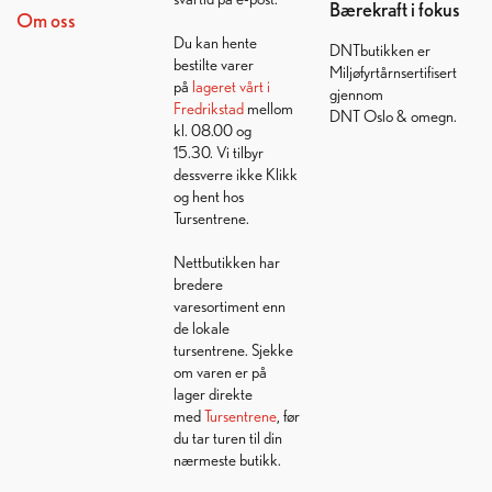
Bærekraft i fokus
Om oss
Du kan hente
DNTbutikken er
bestilte varer
Miljøfyrtårnsertifisert
på
lageret vårt i
gjennom
Fredrikstad
mellom
DNT Oslo & omegn.
kl. 08.00 og
15.30. Vi tilbyr
dessverre ikke Klikk
og hent hos
Tursentrene.
Nettbutikken har
bredere
varesortiment enn
de lokale
tursentrene. Sjekke
om varen er på
lager direkte
med
Tursentrene
, før
du tar turen til din
nærmeste butikk.