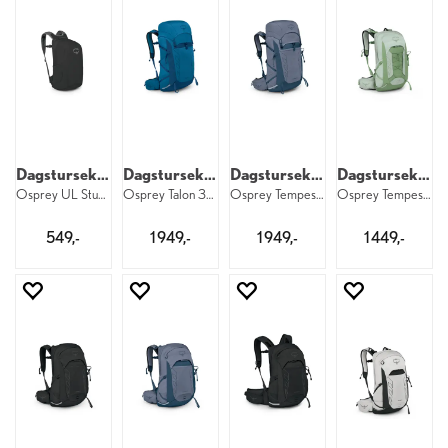
Dagstursekk 18 liter
Dagstursekk til herre
Dagstursekk til dame
Dagstursekk til dame
Osprey UL Stuff Pack 18 001
Osprey Talon 33 M 1084
Osprey Tempest 33 W 1092
Osprey Tempest 11 W 1091
549,-
1 949,-
1 949,-
1 449,-