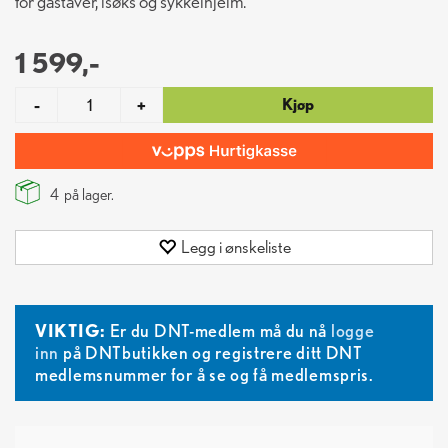
for gåstaver, isøks og sykkelhjelm.
1 599,-
Kjøp
-
+
4
på lager.
Legg i ønskeliste
VIKTIG:
Er du DNT-medlem må du nå
logge
inn
på DNTbutikken og registrere ditt DNT
medlemsnummer for å se og få medlemspris.