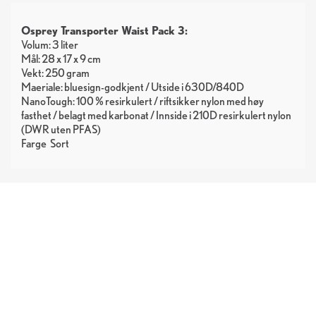
Osprey Transporter Waist Pack 3:
Volum: 3 liter
Mål: 28 x 17 x 9 cm
Vekt: 250 gram
Maeriale: bluesign-godkjent / Utside i 630D/840D
NanoTough: 100 % resirkulert / riftsikker nylon med høy
fasthet / belagt med karbonat / Innside i 210D resirkulert nylon
(DWR uten PFAS)
Farge
Sort