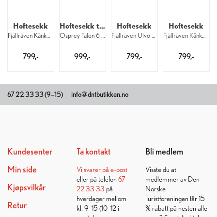
Hoftesekk
Hoftesekk til herre
Hoftesekk
Hoftesekk
Fjällräven Kånken Hip Pack 550
Osprey Talon 6 M 1083
Fjällräven Ulvö Hip Pack Medium 550
Fjällräven Kånken Hip Pack 160
799,-
999,-
799,-
799,-
67 22 33 33 (9–15)
info@dntbutikken.no
Kundesenter
Ta kontakt
Bli medlem
Min side
Vi svarer på
e-post
Visste du at
eller på telefon
67
medlemmer av Den
Kjøpsvilkår
22 33 33
på
Norske
hverdager mellom
Turistforeningen får 15
Retur
kl. 9–15 (10–12 i
% rabatt på nesten alle