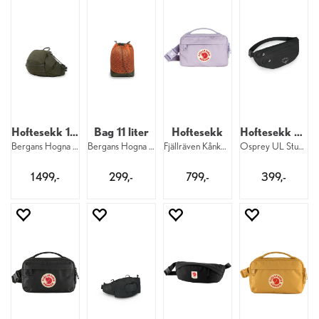
Hoftesekk 11 liter
Bag 11 liter
Hoftesekk
Hoftesekk 2 liter
Bergans Hogna Hip Pack 11 13655
Bergans Hogna Bird Bag 11 13655
Fjällräven Kånken Hip Pack 457
Osprey UL Stuff Waist Pack 001
1 499,-
299,-
799,-
399,-