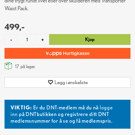
dine trygt rundt livet eller over skulderen med Transporter
Waist Pack.
499,-
Kjøp
-
+
17
på lager.
Legg i ønskeliste
VIKTIG:
Er du DNT-medlem må du nå
logge
inn
på DNTbutikken og registrere ditt DNT
medlemsnummer for å se og få medlemspris.