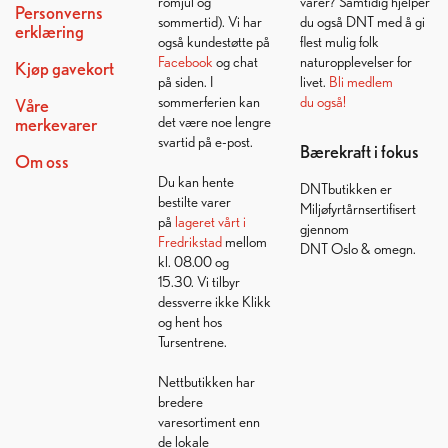
romjul og
varer? Samtidig hjelper
Personverns
sommertid). Vi har
du også DNT med å gi
erklæring
også kundestøtte på
flest mulig folk
Facebook
og chat
naturopplevelser for
Kjøp gavekort
på siden. I
livet.
Bli medlem
sommerferien kan
du også!
Våre
det være noe lengre
merkevarer
svartid på e-post.
Bærekraft i fokus
Om oss
Du kan hente
DNTbutikken er
bestilte varer
Miljøfyrtårnsertifisert
på
lageret vårt i
gjennom
Fredrikstad
mellom
DNT Oslo & omegn.
kl. 08.00 og
15.30. Vi tilbyr
dessverre ikke Klikk
og hent hos
Tursentrene.
Nettbutikken har
bredere
varesortiment enn
de lokale