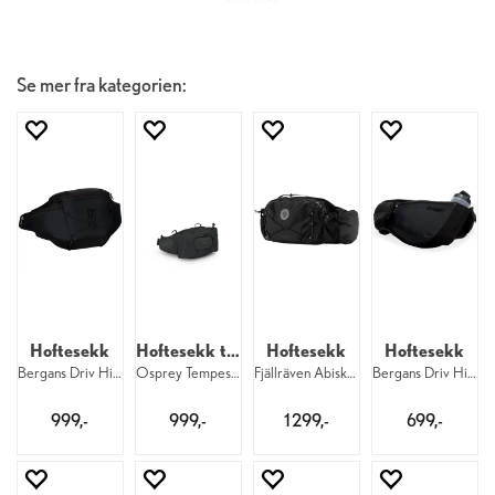
Se mer fra kategorien:
Hoftesekk
Hoftesekk til dame
Hoftesekk
Hoftesekk
Bergans Driv HipPack 6 liter 25334
Osprey Tempest 6 W 1083
Fjällräven Abisko Hip Pack 6 550
Bergans Driv HipPack 3 25334
999,-
999,-
1 299,-
699,-