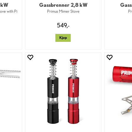
6 kW
Gassbrenner 2,8 kW
Gass
ove with Pi
Primus Mimer Stove
Pr
0 av 5 mulige
549,-
Kjøp