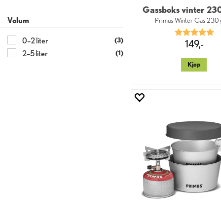
Gassboks vinter 23
Volum
Primus Winter Gas 230
Karakter:
5.
0–2 liter
(3)
149,-
2–5 liter
(1)
Kjøp