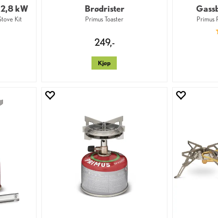
 2,8 kW
Brødrister
Gass
tove Kit
Primus Toaster
Primus
0 av 5 mulige
249,-
Kjøp