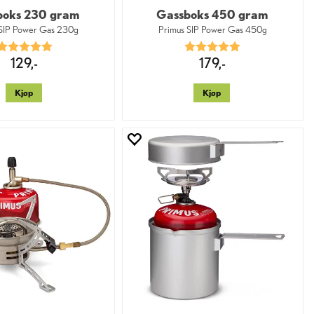
boks 230 gram
Gassboks 450 gram
 SIP Power Gas 230g
Primus SIP Power Gas 450g
Karakter:
5.0 av 5 mulige
Karakter:
5.0 av 5 mulige
129,-
179,-
Kjøp
Kjøp