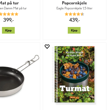
Mat på tur
Popcornkjele
en Damm Mat på tur
Eagle Popcornkjele 1,5 liter
Karakter:
5.0 av 5 mulige
Karakter:
4.3 av 5 mulige
399,-
439,-
Kjøp
Kjøp