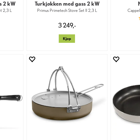
s 2 kW
Turkjøkken med gass 2 kW
t 2,3 L
Primus Primetech Stove Set II 2,3 L
Cappel
3 249,-
Kjøp