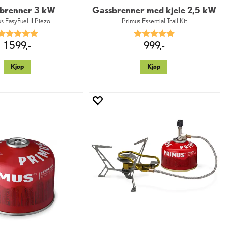
brenner 3 kW
Gassbrenner med kjele 2,5 kW
s EasyFuel II Piezo
Primus Essential Trail Kit
Karakter:
5.0 av 5 mulige
Karakter:
5.0 av 5 mulige
1 599,-
999,-
Kjøp
Kjøp