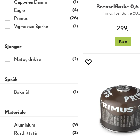
Cappelen Damm
(1)
Brenselflaske 0,6 
Eagle
(4)
Primus Fuel Bottle 600
Primus
(26)
Vigmostad Bjørke
(1)
299,-
Kjøp
Sjanger
Mat og drikke
(2)
Språk
Bokmål
(1)
Materiale
Aluminium
(9)
Rustfritt stål
(3)