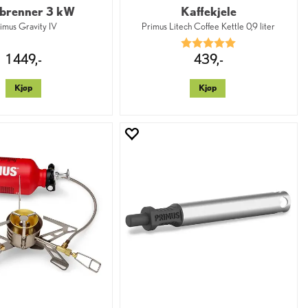
brenner 3 kW
Kaffekjele
imus Gravity IV
Primus Litech Coffee Kettle 0,9 liter
Karakter:
5.0 av 5 mulige
1 449,-
439,-
Kjøp
Kjøp