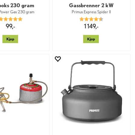
boks 230 gram
Gassbrenner 2 kW
 Power Gas 230 gram
Primus Express Spider II
Karakter:
5.0 av 5 mulige
Karakter:
4.3 av 5 mulige
99,-
1 149,-
Kjøp
Kjøp