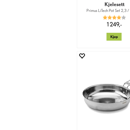
Kjelesett
Primus LiTech Pot Set 2,3 / 
Karakter:
4.
1 249,-
Kjøp