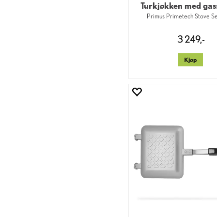
Turkjøkken med gas
Primus Primetech Stove Se
3 249,-
Kjøp