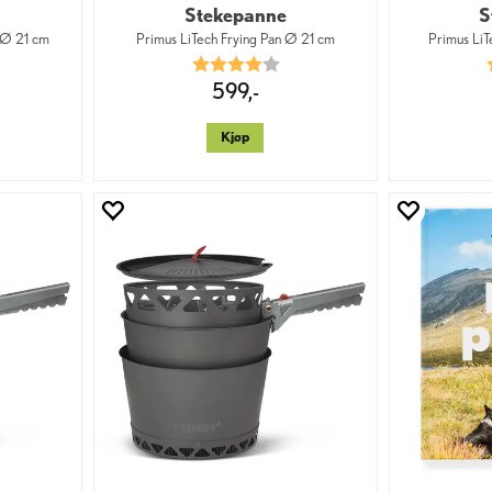
Stekepanne
S
 Ø 21 cm
Primus LiTech Frying Pan Ø 21 cm
Primus Li
0 av 5 mulige
Karakter:
4.0 av 5 mulige
599,-
Kjøp