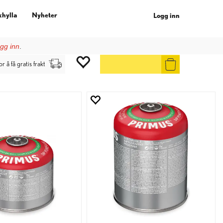
khylla
Nyheter
Logg inn
gg inn
.
or å få gratis frakt