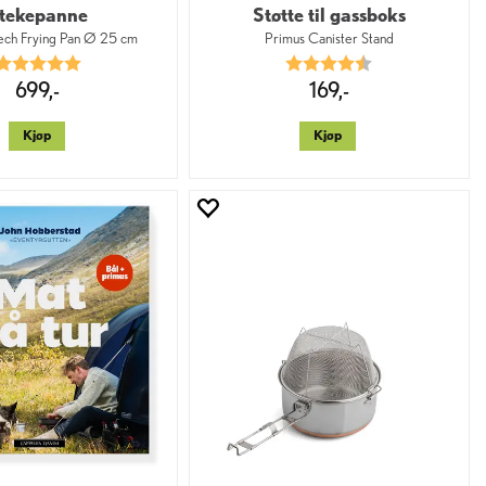
tekepanne
Støtte til gassboks
Tech Frying Pan Ø 25 cm
Primus Canister Stand
Karakter:
5.0 av 5 mulige
Karakter:
4.5 av 5 mulige
699,-
169,-
Kjøp
Kjøp