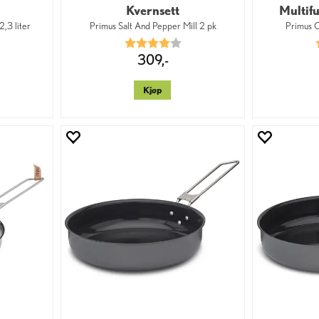
Kvernsett
Multif
2,3 liter
Primus Salt And Pepper Mill 2 pk
Primus O
0 av 5 mulige
Karakter:
4.0 av 5 mulige
309,-
Kjøp