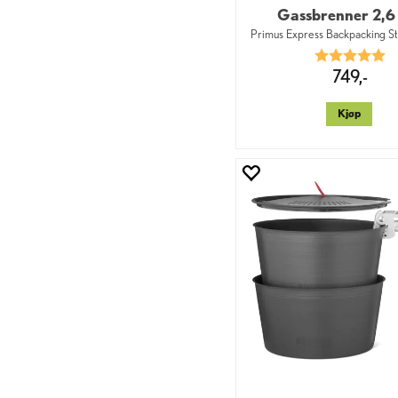
Gassbrenner 2,
Primus Express Backpacking St
Karakter:
5.
749,-
Kjøp