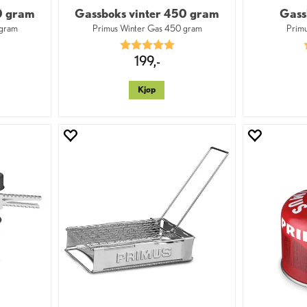
0 gram
Gassboks vinter 450 gram
Gass
 gram
Primus Winter Gas 450 gram
Primu
0 av 5 mulige
Karakter:
5.0 av 5 mulige
199,-
Kjøp