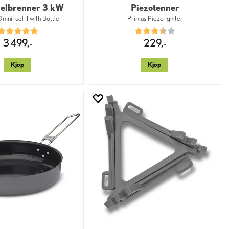
uelbrenner 3 kW
Piezotenner
mniFuel II with Bottle
Primus Piezo Igniter
Karakter:
5.0 av 5 mulige
Karakter:
3.7 av 5 mulige
3 499,-
229,-
Kjøp
Kjøp