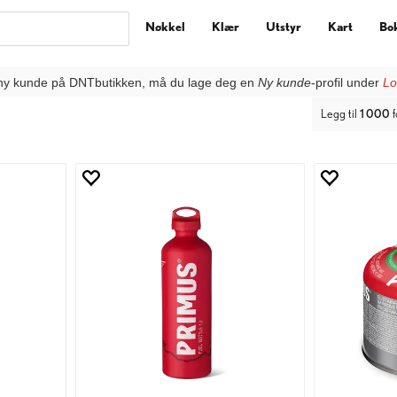
Nøkkel
Klær
Utstyr
Kart
Bo
ny kunde på DNTbutikken, må du lage deg en
Ny kunde
-profil under
Lo
Legg til
1 000
f