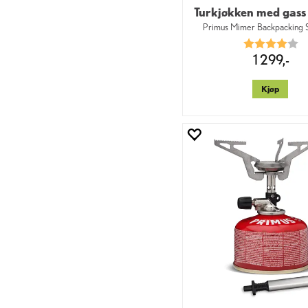
Turkjøkken med gass
Primus Mimer Backpacking S
Karakter:
4.
1 299,-
Kjøp