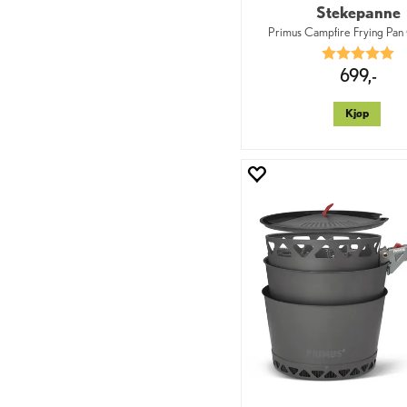
Stekepanne
Primus Campfire Frying Pan
Karakter:
5.
699,-
Kjøp