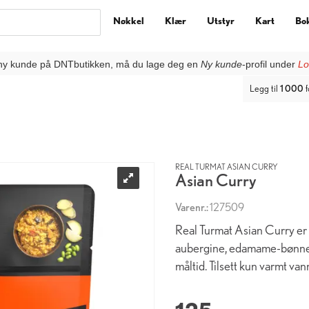
Nøkkel
Klær
Utstyr
Kart
Bo
ny kunde på DNTbutikken, må du lage deg en
Ny kunde
-profil under
Lo
Legg til
1 000
f
REAL TURMAT ASIAN CURRY
Asian Curry
Varenr.:
127509
Real Turmat Asian Curry er
aubergine, edamame-bønner
måltid. Tilsett kun varmt vann