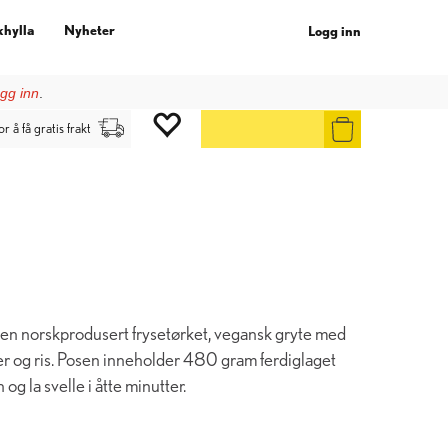
khylla
Nyheter
Logg inn
gg inn
.
or å få gratis frakt
 en norskprodusert frysetørket, vegansk gryte med
 og ris. Posen inneholder 480 gram ferdiglaget
 og la svelle i åtte minutter.