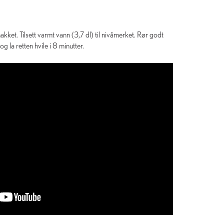
kket. Tilsett varmt vann (3,7 dl) til nivåmerket. Rør godt
 la retten hvile i 8 minutter.