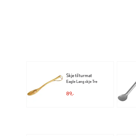
Skje til turmat
Eagle Lang skje Tre
89,-