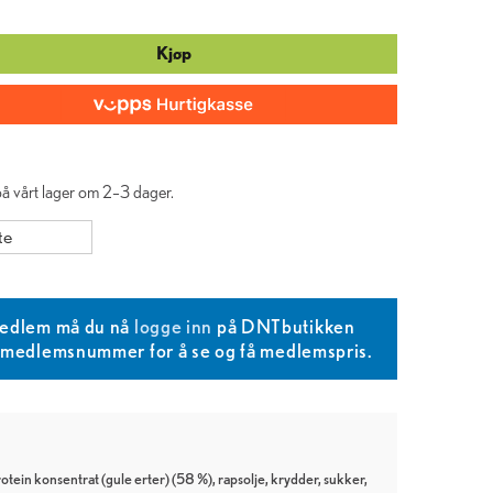
Kjøp
 på vårt lager om 2–3 dager.
te
edlem må du nå
logge inn
på DNTbutikken
T medlemsnummer for å se og få medlemspris.
otein konsentrat (gule erter) (58 %), rapsolje, krydder, sukker,