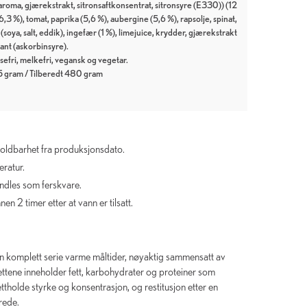
e aroma, gjærekstrakt, sitronsaftkonsentrat, sitronsyre (E330)) (12
3 %), tomat, paprika (5,6 %), aubergine (5,6 %), rapsolje, spinat,
(soya, salt, eddik), ingefær (1 %), limejuice, krydder, gjærekstrakt
idant (askorbinsyre).
sefri, melkefri, vegansk og vegetar.
5 gram / Tilberedt 480 gram
holdbarhet fra produksjonsdato.
ratur.
ndles som ferskvare.
en 2 timer etter at vann er tilsatt.
en komplett serie varme måltider, nøyaktig sammensatt av
ettene inneholder fett, karbohydrater og proteiner som
ttholde styrke og konsentrasjon, og restitusjon etter en
erede.