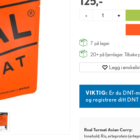
125,-
-
+
7
på lager.
20+
på fjernlager. Tilbake
Legg i ønskelis
VIKTIG:
Er du DNT-m
og registrere ditt DN
Real Turmat Asian Curry:
Innehold: Ris, erteprotein (ertepr