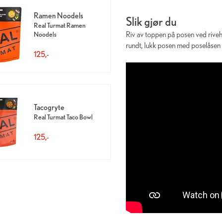
Ramen Noodels
Slik gjør du
Real Turmat Ramen
Riv av toppen på posen ved riveha
Noodels
rundt, lukk posen med poselåsen og
125,-
Tacogryte
Real Turmat Taco Bowl
125,-