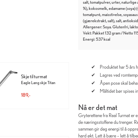
salt, tomatpulver, urter, naturlig
%), kokosmelk, edamame (soya) (6,
tomatpuré, maisstivelse, soyasaus 
(gjærekstrakt, salt), salt, antioks
Allergener: Soya. Glutenfri, lakto
Vekt: Pakket 132 gram / Netto 11
Energi: 537 kcal
Produktet har 5 års 
Lagres ved romtempe
Skje til turmat
Eagle Lang skje Titan
Åpen pose skal beha
Måltidet bør spises inn
189,-
Nå er det mat
Gryterettene fra Real Turmat er 
de næringsstoffene du trenger. R
sammen gir deg energi til å oppre
hard økt. Lett å bære – lett å tilb