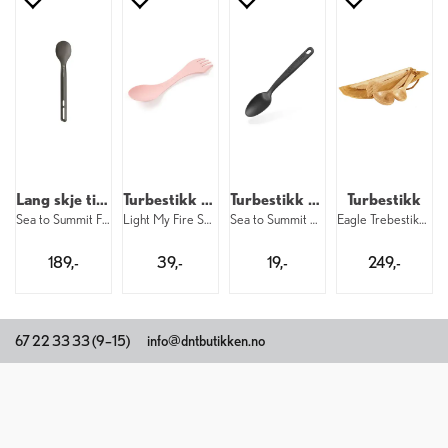
Lang skje til turmat
Turbestikk Spork
Turbestikk Teskje
Turbestikk
Sea to Summit Frontier UL Handle Spoon
Light My Fire Spork Original BIO DustyPi
Sea to Summit Camp Cutlery TeaSpoon
Eagle Trebestikk i skinnpose
189,-
39,-
19,-
249,-
67 22 33 33 (9–15)
info@dntbutikken.no