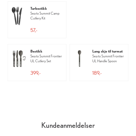
Turbestikk
Sea to Summit Camp
Cutlery Kit
57,-
Bestikk
Lang skje til turmat
Sea to Summit Frontier
Sea to Summit Frontier
UL Cutlery Set
UL Handle Spoon
399,-
189,-
Kundeanmeldelser