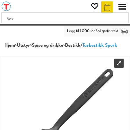
Legg til
1 000
for å få gratis frakt
Hjem
>
Utstyr
>
Spise og drikke
>
Bestikk
>
Turbestikk Spork