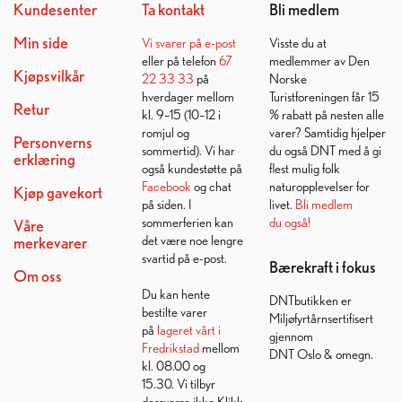
Kundesenter
Ta kontakt
Bli medlem
Min side
Vi svarer på
e-post
Visste du at
eller på telefon
67
medlemmer av Den
Kjøpsvilkår
22 33 33
på
Norske
hverdager mellom
Turistforeningen får 15
Retur
kl. 9–15 (10–12 i
% rabatt på nesten alle
romjul og
varer? Samtidig hjelper
Personverns
sommertid). Vi har
du også DNT med å gi
erklæring
også kundestøtte på
flest mulig folk
Facebook
og chat
naturopplevelser for
Kjøp gavekort
på siden. I
livet.
Bli medlem
sommerferien kan
du også!
Våre
det være noe lengre
merkevarer
svartid på e-post.
Bærekraft i fokus
Om oss
Du kan hente
DNTbutikken er
bestilte varer
Miljøfyrtårnsertifisert
på
lageret vårt i
gjennom
Fredrikstad
mellom
DNT Oslo & omegn.
kl. 08.00 og
15.30. Vi tilbyr
dessverre ikke Klikk