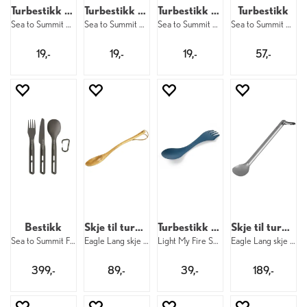
Turbestikk Skje
Turbestikk Kniv
Turbestikk Gaffel
Turbestikk
Sea to Summit Camp Cutlery Spoon
Sea to Summit Camp Cutlery Knife
Sea to Summit Camp Cutlery Fork
Sea to Summit Camp Cutlery Kit
19,-
19,-
19,-
57,-
Bestikk
Skje til turmat
Turbestikk Spork
Skje til turmat
Sea to Summit Frontier UL Cutlery Set
Eagle Lang skje Tre
Light My Fire Spork Original BIO HazyBlu
Eagle Lang skje Titan
399,-
89,-
39,-
189,-