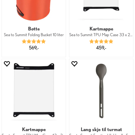
Bøtte
Kartmappe
Sea to Summit Folding Bucket 10 liter
Sea to Summit TPU Map Case 33 x 28 cm
Karakter:
5.0 av 5 mulige
Karakter:
5.0 av 5 mu
569,-
459,-
Kartmappe
Lang skje til turmat