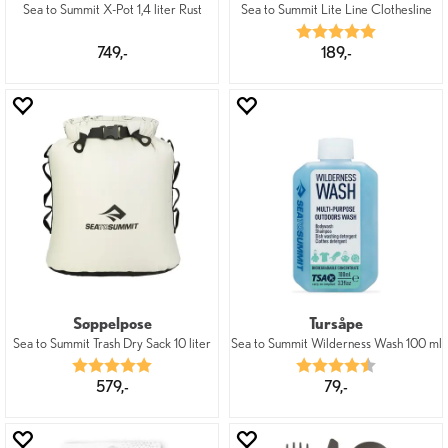
Sea to Summit X-Pot 1,4 liter Rust
Sea to Summit Lite Line Clothesline
Karakter:
5.0 av 5 mu
749,-
189,-
Søppelpose
Tursåpe
Sea to Summit Trash Dry Sack 10 liter
Sea to Summit Wilderness Wash 100 ml
Karakter:
5.0 av 5 mulige
Karakter:
4.8 av 5 mu
579,-
79,-