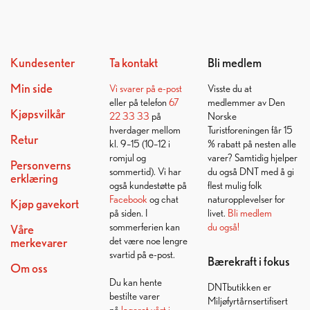
Kundesenter
Ta kontakt
Bli medlem
Min side
Vi svarer på
e-post
Visste du at
eller på telefon
67
medlemmer av Den
Kjøpsvilkår
22 33 33
på
Norske
hverdager mellom
Turistforeningen får 15
Retur
kl. 9–15 (10–12 i
% rabatt på nesten alle
romjul og
varer? Samtidig hjelper
Personverns
sommertid). Vi har
du også DNT med å gi
erklæring
også kundestøtte på
flest mulig folk
Facebook
og chat
naturopplevelser for
Kjøp gavekort
på siden. I
livet.
Bli medlem
sommerferien kan
du også!
Våre
det være noe lengre
merkevarer
svartid på e-post.
Bærekraft i fokus
Om oss
Du kan hente
DNTbutikken er
bestilte varer
Miljøfyrtårnsertifisert
på
lageret vårt i