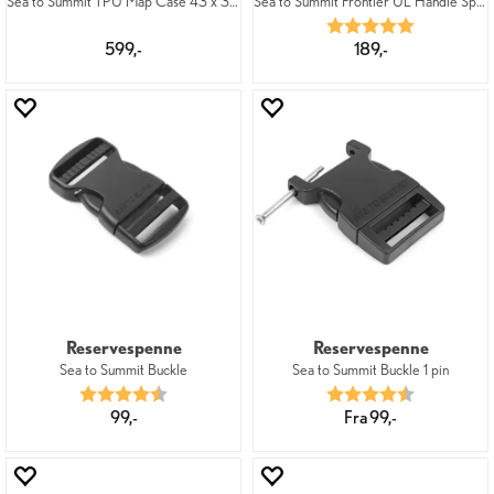
Sea to Summit TPU Map Case 43 x 33 cm
Sea to Summit Frontier UL Handle Spoon
Karakter:
5.0 av 5 mu
599,-
189,-
Reservespenne
Reservespenne
Sea to Summit Buckle
Sea to Summit Buckle 1 pin
Karakter:
4.8 av 5 mulige
Karakter:
4.6 av 5 mu
99,-
Fra 99,-