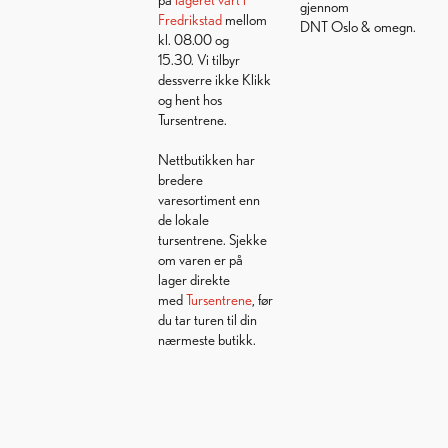
gjennom
Fredrikstad
mellom
DNT Oslo & omegn.
kl. 08.00 og
15.30. Vi tilbyr
dessverre ikke Klikk
og hent hos
Tursentrene.
Nettbutikken har
bredere
varesortiment enn
de lokale
tursentrene. Sjekke
om varen er på
lager direkte
med
Tursentrene
, før
du tar turen til din
nærmeste butikk.