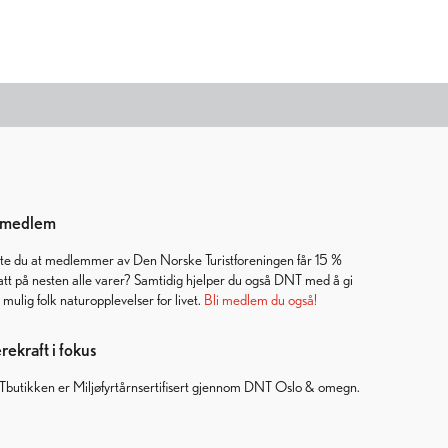
i medlem
ste du at medlemmer av Den Norske Turistforeningen får 15 %
att på nesten alle varer? Samtidig hjelper du også DNT med å gi
t mulig folk naturopplevelser for livet.
Bli medlem du også!
ekraft i fokus
butikken er Miljøfyrtårnsertifisert gjennom DNT Oslo & omegn.