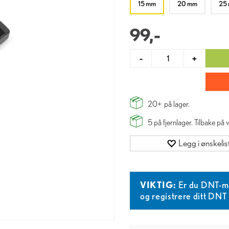
15 mm
20 mm
25
99,-
-
+
20+
på lager.
5
på fjernlager. Tilbake på
Legg i ønskelis
VIKTIG:
Er du DNT-m
og registrere ditt DN