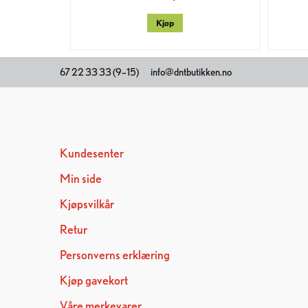
Kjøp
67 22 33 33 (9–15)
info@dntbutikken.no
Kundesenter
Min side
Kjøpsvilkår
Retur
Personverns erklæring
Kjøp gavekort
Våre merkevarer