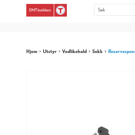
Er du 
Hjem
>
Utstyr
>
Vedlikehold
>
Sekk
>
Reservespe