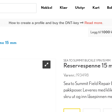
Nøkkel
Klær
Utstyr
Kart
Bo
ny kunde på DNTbutikken, må du lage deg en
Ny kunde
-profil under
Lo
Legg til
1 000
f
nne 15 mm
SEA TO SUMMIT BUCKLE 1 PIN 15 MM
Reservespenne 15 
Varenr.:
193498
Sea to Summit Field Repair 
pakkposer. Leveres med klikkf
skru ut og inn låsepinnen me