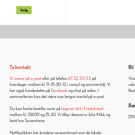
Velg
Ta kontakt
Bl
Vi svarer på
e-post
eller på telefon
67 22 33 33
på
Vis
hverdager mellom kl. 9–15 (10–12 i romjul og sommertid). Vi
rab
har også kundestøtte på
Facebook
og chat på siden. I
fles
sommerferien kan det være noe lengre svartid på e-post.
Bær
Du kan hente bestilte varer på
lageret vårt i Fredrikstad
mellom kl. 08.00 og 15.30. Vi tilbyr dessverre ikke Klikk og
DNT
hent hos Tursentrene.
Nettbutikken har bredere varesortiment enn de lokale