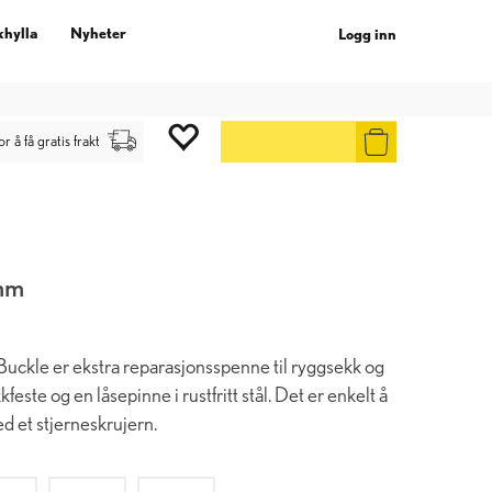
khylla
Nyheter
Logg inn
gg inn
.
or å få gratis frakt
mm
Buckle er ekstra reparasjonsspenne til ryggsekk og
este og en låsepinne i rustfritt stål. Det er enkelt å
d et stjerneskrujern.