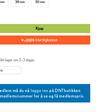
 mm
38 mm
50 mm
Kjøp
 vårt lager om 2–3 dager.
te
edlem må du nå
logge inn
på DNTbutikken
T medlemsnummer for å se og få medlemspris.