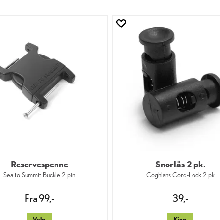
Reservespenne
Snorlås 2 pk.
Sea to Summit Buckle 2 pin
Coghlans Cord-Lock 2 pk
Fra 99,-
39,-
Velg
Kjøp