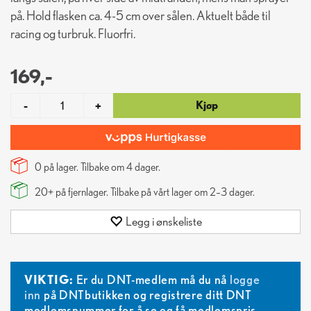
på. Hold flasken ca. 4-5 cm over sålen. Aktuelt både til
racing og turbruk. Fluorfri.
169,-
Kjøp
-
+
0 på lager. Tilbake om
4
dager.
20+
på fjernlager. Tilbake på vårt lager om 2–3 dager.
Legg i ønskeliste
VIKTIG:
Er du DNT-medlem må du nå
logge
inn
på DNTbutikken og registrere ditt DNT
medlemsnummer for å se og få medlemspris.