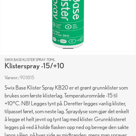
SWIX BASE KLISTER SPRAY 70ML
Klisterspray -15/+10
Varenr.:
901815
Swix Base Klister Spray KB20 er et grønt grunnklister som
brukes som første klisterlag. Temperaturområde -15 til
+10°C. NB! Legges tynt på. Deretter legges vanlig klister,
tilpasset føret, som neste lag. Spraydyse som gjør det enkelt
å legge et helt jevnt og tynt lag med klister. Grunnklisteret
legges på ved å holde flasken opp ned og bevege den sakte
langs sålen, på hver side av midtranden, mens man sprayer