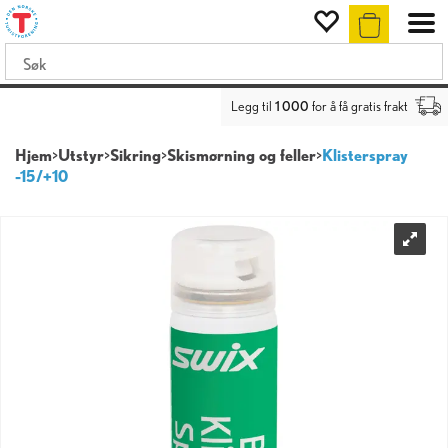
Legg til
1 000
for å få gratis frakt
Hjem
>
Utstyr
>
Sikring
>
Skismørning og feller
>
Klisterspray
-15/+10