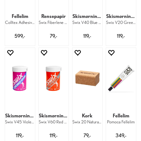
Fellelim
Rensepapir
Skismørning Blå Extra
Skismørning Grønn
Colltex Adhesive Tape 15 x 400 cm
Swix Fiberlene 20m
Swix V40 Blue Extra Hardwax
Swix V20 Green Hardwax
599,-
79,-
119,-
119,-
Skismørning Fiolett Spesial
Skismørning Rød Sølv
Kork
Fellelim
Swix V45 Violet Special Hardwax
Swix V60 Red Silver Hardwax
Swix 20 Natural Cork
Pomoca Fellelim
119,-
119,-
79,-
349,-