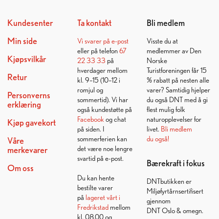
Kundesenter
Ta kontakt
Bli medlem
Min side
Vi svarer på
e-post
Visste du at
eller på telefon
67
medlemmer av Den
Kjøpsvilkår
22 33 33
på
Norske
hverdager mellom
Turistforeningen får 15
Retur
kl. 9–15 (10–12 i
% rabatt på nesten alle
romjul og
varer? Samtidig hjelper
Personverns
sommertid). Vi har
du også DNT med å gi
erklæring
også kundestøtte på
flest mulig folk
Facebook
og chat
naturopplevelser for
Kjøp gavekort
på siden. I
livet.
Bli medlem
sommerferien kan
du også!
Våre
det være noe lengre
merkevarer
svartid på e-post.
Bærekraft i fokus
Om oss
Du kan hente
DNTbutikken er
bestilte varer
Miljøfyrtårnsertifisert
på
lageret vårt i
gjennom
Fredrikstad
mellom
DNT Oslo & omegn.
kl. 08.00 og