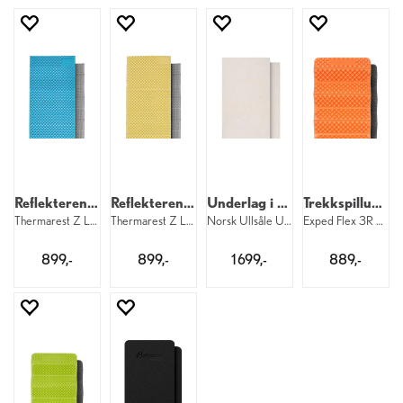
Reflekterende trekkspillunderlag
Reflekterende trekkspillunderlag
Underlag i ull
Trekkspillunderlag LW
Thermarest Z Lite Sol R 2 Blue
Thermarest Z Lite Sol R 2 Limon
Norsk Ullsåle Utmark Ullunderlag
Exped Flex 3R LW
899,-
899,-
1 699,-
889,-