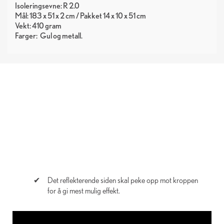
Isoleringsevne: R 2.0
Mål: 183 x 51 x 2 cm / Pakket 14 x 10 x 51 cm
Vekt: 410 gram
Farger:
Gul
metall
Det reflekterende siden skal peke opp mot kroppen
for å gi mest mulig effekt.