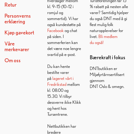
hverdager mellom
Turistforeningen får 15
Retur
kl. 9–15 (10–12 i
% rabatt på nesten alle
romjul og
varer? Samtidig hjelper
Personverns
sommertid). Vi har
du også DNT med å gi
erklæring
også kundestøtte på
flest mulig folk
Facebook
og chat
naturopplevelser for
Kjøp gavekort
på siden. I
livet.
Bli medlem
sommerferien kan
du også!
Våre
det være noe lengre
merkevarer
svartid på e-post.
Bærekraft i fokus
Om oss
Du kan hente
DNTbutikken er
bestilte varer
Miljøfyrtårnsertifisert
på
lageret vårt i
gjennom
Fredrikstad
mellom
DNT Oslo & omegn.
kl. 08.00 og
15.30. Vi tilbyr
dessverre ikke Klikk
og hent hos
Tursentrene.
Nettbutikken har
bredere