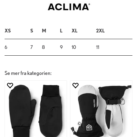
XS
S
M
L
XL
2XL
6
7
8
9
10
11
Se mer fra kategorien: