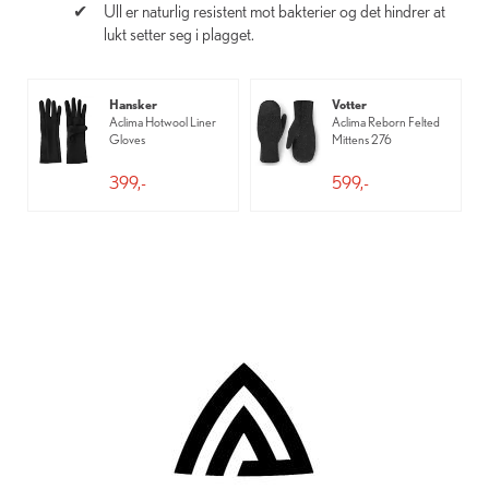
Ull er naturlig resistent mot bakterier og det hindrer at
lukt setter seg i plagget.
Hansker
Votter
Aclima Hotwool Liner
Aclima Reborn Felted
Gloves
Mittens 276
399,-
599,-