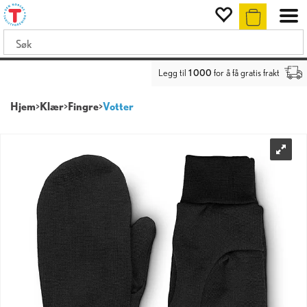
Legg til
1 000
for å få gratis frakt
Hjem
>
Klær
>
Fingre
>
Votter