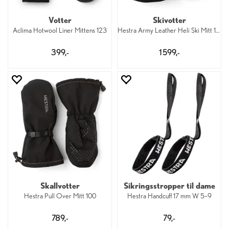
Votter
Skivotter
Aclima Hotwool Liner Mittens 123
Hestra Army Leather Heli Ski Mitt 100
399,-
1 599,-
Skallvotter
Sikringsstropper til dame
Hestra Pull Over Mitt 100
Hestra Handcuff 17 mm W 5–9
789,-
79,-