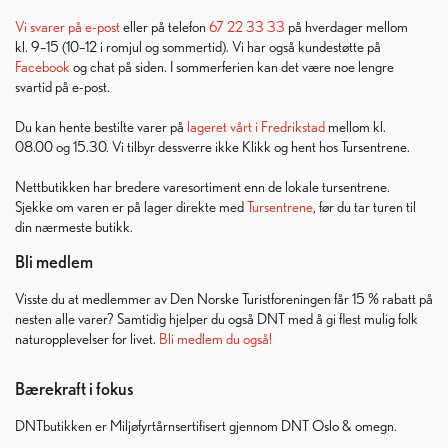
Vi svarer på
e-post
eller på telefon
67 22 33 33
på hverdager mellom
kl. 9–15 (10–12 i romjul og sommertid). Vi har også kundestøtte på
Facebook
og chat på siden. I sommerferien kan det være noe lengre
svartid på e-post.
Du kan hente bestilte varer på
lageret vårt i Fredrikstad
mellom kl.
08.00 og 15.30. Vi tilbyr dessverre ikke Klikk og hent hos Tursentrene.
Nettbutikken har bredere varesortiment enn de lokale tursentrene.
Sjekke om varen er på lager direkte med
Tursentrene
, før du tar turen til
din nærmeste butikk.
Bli medlem
Visste du at medlemmer av Den Norske Turistforeningen får 15 % rabatt på
nesten alle varer? Samtidig hjelper du også DNT med å gi flest mulig folk
naturopplevelser for livet.
Bli medlem du også!
Bærekraft i fokus
DNTbutikken er Miljøfyrtårnsertifisert gjennom DNT Oslo & omegn.