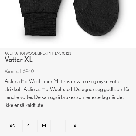
ACLIMA HOTWOOL LINER MITTENS 10 123
Votter XL
Varenr.:
116940
Aclima HotWool Liner Mittens er varme og myke votter
strikket i Aclimas HotWool-stoff. De egner seg godt som fôr
i andre votter. De kan også brukes som eneste lag når det
ikke er så kaldt ute.
XS
S
M
L
XL