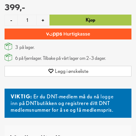
399,-
Kjøp
-
+
3
på lager.
6
på fjernlager. Tilbake på vårt lager om 2–3 dager.
Legg i ønskeliste
VIKTIG:
Er du DNT-medlem må du nå
logge
inn
på DNTbutikken og registrere ditt DNT
medlemsnummer for å se og få medlemspris.