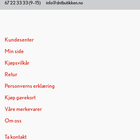
67 22 33 33 (9–15)
info@dntbutikken.no
Kundesenter
Min side
Kjøpsvilkår
Retur
Personverns erklæring
Kjøp gavekort
Våre merkevarer
Om oss
Ta kontakt